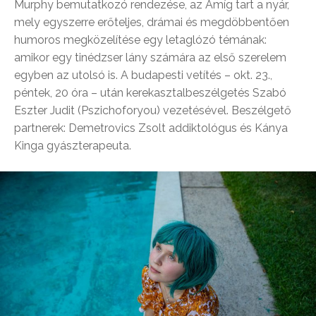
Murphy bemutatkozó rendezése, az Amíg tart a nyár,
mely egyszerre erőteljes, drámai és megdöbbentően
humoros megközelítése egy letaglózó témának:
amikor egy tinédzser lány számára az első szerelem
egyben az utolsó is. A budapesti vetítés – okt. 23.,
péntek, 20 óra – után kerekasztalbeszélgetés Szabó
Eszter Judit (Pszichoforyou) vezetésével. Beszélgető
partnerek: Demetrovics Zsolt addiktológus és Kánya
Kinga gyászterapeuta.