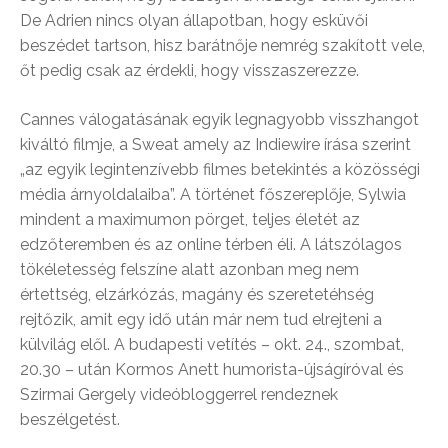
De Adrien nincs olyan állapotban, hogy esküvői
beszédet tartson, hisz barátnője nemrég szakított vele,
őt pedig csak az érdekli, hogy visszaszerezze.
Cannes válogatásának egyik legnagyobb visszhangot
kiváltó filmje, a Sweat amely az Indiewire írása szerint
„az egyik legintenzívebb filmes betekintés a közösségi
média árnyoldalaiba”. A történet főszereplője, Sylwia
mindent a maximumon pörget, teljes életét az
edzőteremben és az online térben éli. A látszólagos
tökéletesség felszíne alatt azonban meg nem
értettség, elzárkózás, magány és szeretetéhség
rejtőzik, amit egy idő után már nem tud elrejteni a
külvilág elől. A budapesti vetítés – okt. 24., szombat,
20.30 – után Kormos Anett humorista-újságíróval és
Szirmai Gergely videóbloggerrel rendeznek
beszélgetést.