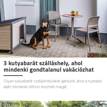
3 kutyabarát szálláshely, ahol
mindenki gondtalanul vakációzhat
Olyan kutyabarát szálláshelyeket ajánlunk, ahol a nyaralás
alatt mindenki otthon érezheti magát.
UTAZÁS