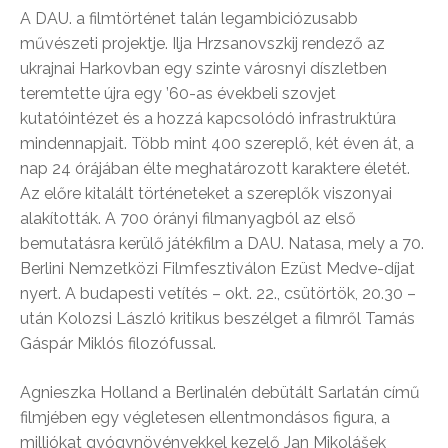
A DAU. a filmtörténet talán legambiciózusabb
művészeti projektje. Ilja Hrzsanovszkij rendező az
ukrajnai Harkovban egy szinte városnyi díszletben
teremtette újra egy ’60-as évekbeli szovjet
kutatóintézet és a hozzá kapcsolódó infrastruktúra
mindennapjait. Több mint 400 szereplő, két éven át, a
nap 24 órájában élte meghatározott karaktere életét.
Az előre kitalált történeteket a szereplők viszonyai
alakították. A 700 órányi filmanyagból az első
bemutatásra kerülő játékfilm a DAU. Natasa, mely a 70.
Berlini Nemzetközi Filmfesztiválon Ezüst Medve-díjat
nyert. A budapesti vetítés – okt. 22., csütörtök, 20.30 –
után Kolozsi László kritikus beszélget a filmről Tamás
Gáspár Miklós filozófussal.
Agnieszka Holland a Berlinalén debütált Sarlatán című
filmjében egy végletesen ellentmondásos figura, a
milliókat gyógynövényekkel kezelő Jan Mikolášek