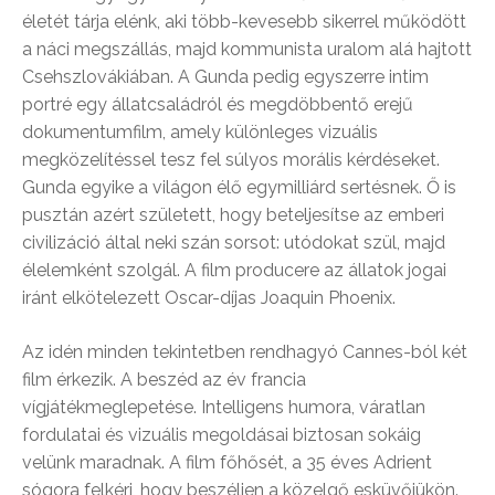
életét tárja elénk, aki több-kevesebb sikerrel működött
a náci megszállás, majd kommunista uralom alá hajtott
Csehszlovákiában. A Gunda pedig egyszerre intim
portré egy állatcsaládról és megdöbbentő erejű
dokumentumfilm, amely különleges vizuális
megközelítéssel tesz fel súlyos morális kérdéseket.
Gunda egyike a világon élő egymilliárd sertésnek. Ő is
pusztán azért született, hogy beteljesítse az emberi
civilizáció által neki szán sorsot: utódokat szül, majd
élelemként szolgál. A film producere az állatok jogai
iránt elkötelezett Oscar-díjas Joaquin Phoenix.
Az idén minden tekintetben rendhagyó Cannes-ból két
film érkezik. A beszéd az év francia
vígjátékmeglepetése. Intelligens humora, váratlan
fordulatai és vizuális megoldásai biztosan sokáig
velünk maradnak. A film főhősét, a 35 éves Adrient
sógora felkéri, hogy beszéljen a közelgő esküvőjükön.