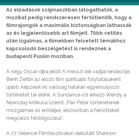
vetítésekre már megkezdődött a jegyelővétel.
Az előadások szájmaszkban látogathatók, a
mozikat pedig rendszeresen fertőtlenítik, hogy a
filmrajongók a maximális biztonságban láthassák
az év legjelentősebb art filmjeit. Több vetítés
után izgalmas, a filmekben felvetett témákhoz
kapcsolodó beszélgetést is rendeznek a
budapesti Puskin moziban.
A négy Oscar-díjra jelölt A messzi dél vadjai rendezője,
Benh Zeitlin az előző film spirituális folytatásaként
újabb, képzelet és valóság határán egyensúlyozó
történetet tár elénk. A Sundance-ről érkező Wendy a
Newsday kritikusa szerint „Pán Péter történetének
mozgalmas és erőteljes, elsősorban a felnőtteket
megcélzó feldolgozása”.
A 77. Velencei Filmfesztiválon debütált Shannon