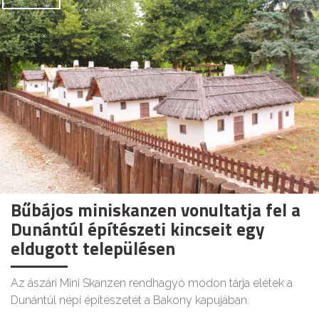
Bűbájos miniskanzen vonultatja fel a
Dunántúl építészeti kincseit egy
eldugott településen
Az ászári Mini Skanzen rendhagyó módon tárja elétek a
Dunántúl népi építészetét a Bakony kapujában.