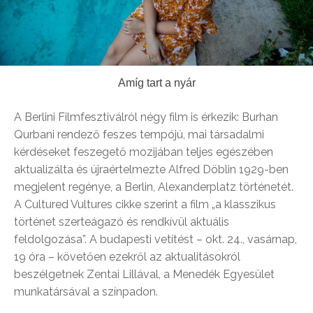
Amíg tart a nyár
A Berlini Filmfesztiválról négy film is érkezik: Burhan
Qurbani rendező feszes tempójú, mai társadalmi
kérdéseket feszegető mozijában teljes egészében
aktualizálta és újraértelmezte Alfred Döblin 1929-ben
megjelent regénye, a Berlin, Alexanderplatz történetét.
A Cultured Vultures cikke szerint a film „a klasszikus
történet szerteágazó és rendkívül aktuális
feldolgozása”. A budapesti vetítést – okt. 24., vasárnap,
19 óra – követően ezekről az aktualitásokról
beszélgetnek Zentai Lillával, a Menedék Egyesület
munkatársával a színpadon.