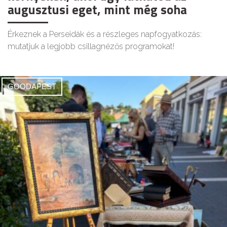
augusztusi eget, mint még soha
Érkeznek a Perseidák és a részleges napfogyatkozás:
mutatjuk a legjobb csillagnézős programokat!
GOODAPEST