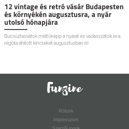
12 vintage és retró vásár Budapesten
és környékén augusztusra, a nyár
utolsó hónapjára
Búcsúztassátok méltóképp a nyarat és vadásszátok le a
régóta áhított kincseket augusztusban is!
Rólunk
Impresszum
Szerzői jogok