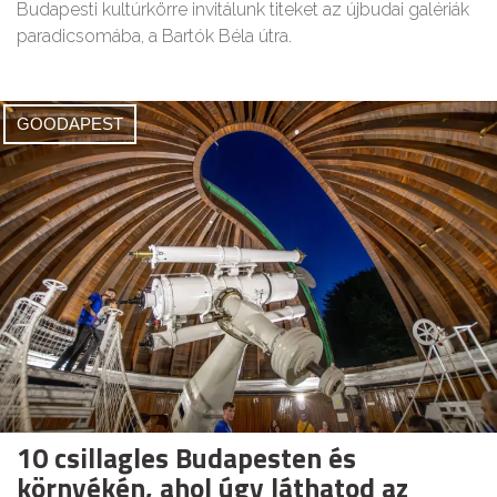
Budapesti kultúrkörre invitálunk titeket az újbudai galériák
paradicsomába, a Bartók Béla útra.
GOODAPEST
10 csillagles Budapesten és
környékén, ahol úgy láthatod az