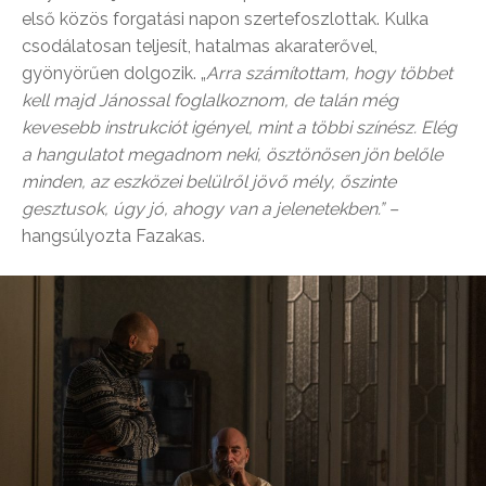
első közös forgatási napon szertefoszlottak. Kulka
csodálatosan teljesít, hatalmas akaraterővel,
gyönyörűen dolgozik. „
Arra számítottam, hogy többet
kell majd Jánossal foglalkoznom, de talán még
kevesebb instrukciót igényel, mint a többi színész. Elég
a hangulatot megadnom neki, ösztönösen jön belőle
minden, az eszközei belülről jövő mély, őszinte
gesztusok, úgy jó, ahogy van a jelenetekben.” –
hangsúlyozta Fazakas.