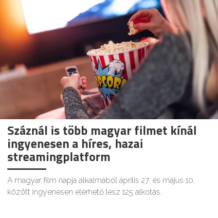
Száznál is több magyar filmet kínál
ingyenesen a híres, hazai
streamingplatform
A magyar film napja alkalmából április 27. és május 10.
között ingyenesen elérhető lesz 125 alkotás.