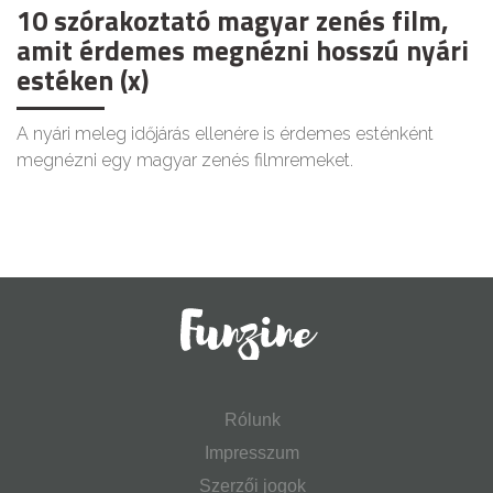
10 szórakoztató magyar zenés film,
amit érdemes megnézni hosszú nyári
estéken (x)
A nyári meleg időjárás ellenére is érdemes esténként
megnézni egy magyar zenés filmremeket.
Rólunk
Impresszum
Szerzői jogok