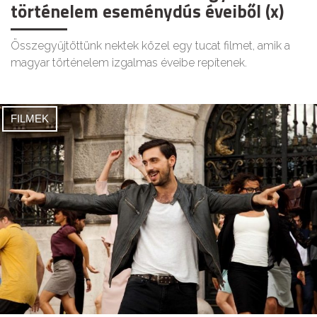
történelem eseménydús éveiből (x)
Összegyűjtöttünk nektek közel egy tucat filmet, amik a
magyar történelem izgalmas éveibe repítenek.
FILMEK