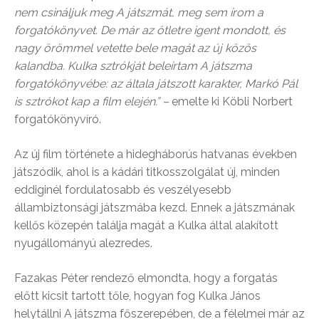
nem csináljuk meg A játszmát, meg sem írom a
forgatókönyvet. De már az ötletre igent mondott, és
nagy örömmel vetette bele magát az új közös
kalandba. Kulka sztrókját beleírtam A játszma
forgatókönyvébe: az általa játszott karakter, Markó Pál
is sztrókot kap a film elején.” –
emelte ki Köbli Norbert
forgatókönyvíró.
Az új film története a hidegháborús hatvanas években
játszódik, ahol is a kádári titkosszolgálat új, minden
eddiginél fordulatosabb és veszélyesebb
állambiztonsági játszmába kezd. Ennek a játszmának
kellős közepén találja magát a Kulka által alakított
nyugállományú alezredes.
Fazakas Péter rendező elmondta, hogy a forgatás
előtt kicsit tartott tőle, hogyan fog Kulka János
helytállni A játszma főszerepében, de a félelmei már az