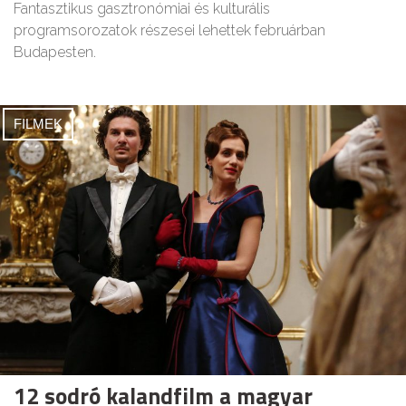
Fantasztikus gasztronómiai és kulturális
programsorozatok részesei lehettek februárban
Budapesten.
FILMEK
12 sodró kalandfilm a magyar