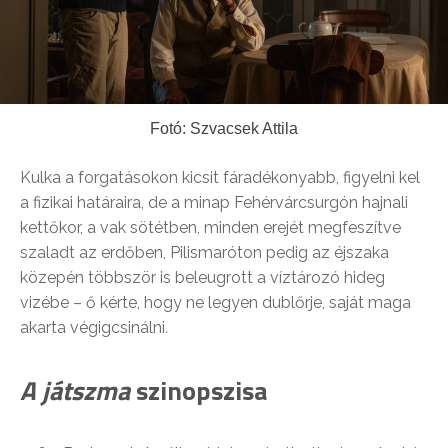
Fotó: Szvacsek Attila
Kulka a forgatásokon kicsit fáradékonyabb, figyelni kel
a fizikai határaira, de a minap Fehérvárcsurgón hajnali
kettőkor, a vak sötétben, minden erejét megfeszítve
szaladt az erdőben, Pilismaróton pedig az éjszaka
közepén többször is beleugrott a víztározó hideg
vizébe – ő kérte, hogy ne legyen dublőrje, saját maga
akarta végigcsinálni
.
A játszma
szinopszisa