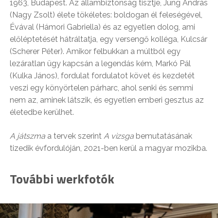
1963, Budapest. Az állambiztonság tisztje, Jung András
(Nagy Zsolt) élete tökéletes: boldogan él feleségével,
Évával (Hámori Gabriella) és az egyetlen dolog, ami
előléptetését hátráltatja, egy versengő kolléga, Kulcsár
(Scherer Péter). Amikor felbukkan a múltból egy
lezáratlan ügy kapcsán a legendás kém, Markó Pál
(Kulka János), fordulat fordulatot követ és kezdetét
veszi egy könyörtelen párharc, ahol senki és semmi
nem az, aminek látszik, és egyetlen emberi gesztus az
életedbe kerülhet.
A játszma
a tervek szerint
A vizsga
bemutatásának
tizedik évfordulóján, 2021-ben kerül a magyar mozikba.
További werkfotók