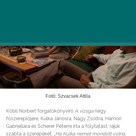
Fotó: Szvacsek Attila
Köbli Norbert forgatókönyvíró
A vizsga
négy
főszereplőjére, Kulka Jánosra, Nagy Zsoltra, Hámori
Gabriellára és Scherer Péterre írta a folytatást, rájuk
szabta a szerepeket.
„Ha Kulka nemet mondott volna,