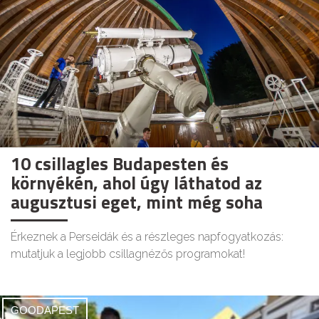
10 csillagles Budapesten és
környékén, ahol úgy láthatod az
augusztusi eget, mint még soha
Érkeznek a Perseidák és a részleges napfogyatkozás:
mutatjuk a legjobb csillagnézős programokat!
GOODAPEST