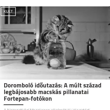
KULT
Doromboló időutazás: A múlt század
legbájosabb macskás pillanatai
Fortepan-fotókon