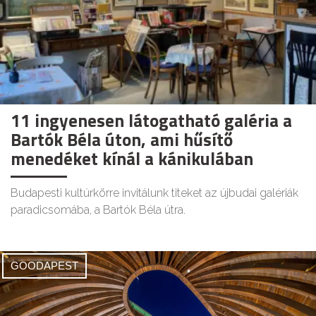
11 ingyenesen látogatható galéria a
Bartók Béla úton, ami hűsítő
menedéket kínál a kánikulában
Budapesti kultúrkörre invitálunk titeket az újbudai galériák
paradicsomába, a Bartók Béla útra.
GOODAPEST