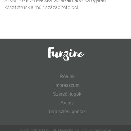
A Nemzetközi Macskanap alkalmából válogatást
készítettünk a múlt század fotóiból.
Rólunk
Impresszum
Szerzői jogok
Archív
Terjesztési pontok
© 2017-2018 FUNZINE Média Kft. | Minden jog fenntartva