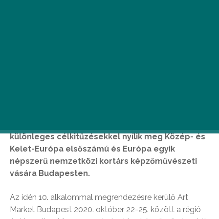
Fokozott biztonsági intézkedések mellett és
különleges célkitűzésekkel nyílik meg Közép- és
Kelet-Európa elsőszámú és Európa egyik
népszerű nemzetközi kortárs képzőművészeti
vására Budapesten.
Az idén 10. alkalommal megrendezésre kerülő Art
Market Budapest 2020. október 22-25. között a régió