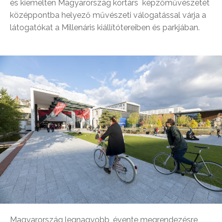
és kiemelten Magyarország kortárs képzőművészetét
középpontba helyező művészeti válogatással várja a
látogatókat a Millenáris kiállítótereiben és parkjában.
Magyarország legnagyobb, évente megrendezésre