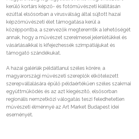
kerülő kortárs képző- és fotóművészeti kiállításán
ezúttal elsősorban a vírusválság által sújtott hazai
képzőművészeti élet támogatása kerül a
középpontba, a szervezők megteremtik a lehetőségét
annak, hogy a művészet szerelmesei jelenlétükkel és
vásárlásaikkal is kifejezhessék szimpátiájukat és
támogató szándékukat.
A hazai galériák példátlanul széles körére, a
magyarországi művészeti szereplők elkötelezett
szerepvállalására épülő példaértékűen széles szakmai
együttműködés és az azt kiegészítő, elsősorban
regionális nemzetközi válogatás teszi feledhetetlen
művészeti élménnyé az Art Market Budapest idei
eseményét.