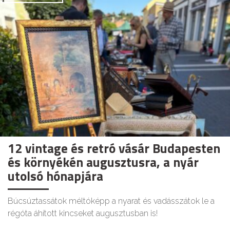
12 vintage és retró vásár Budapesten
és környékén augusztusra, a nyár
utolsó hónapjára
Búcsúztassátok méltóképp a nyarat és vadásszátok le a
régóta áhított kincseket augusztusban is!