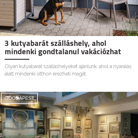
3 kutyabarát szálláshely, ahol
mindenki gondtalanul vakációzhat
Olyan kutyabarát szálláshelyeket ajánlunk, ahol a nyaralás
alatt mindenki otthon érezheti magát.
GOODAPEST