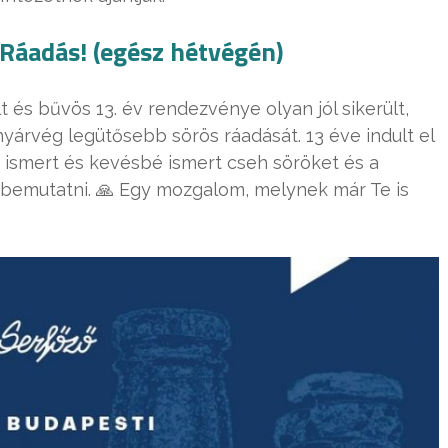
!Ráadás! (egész hétvégén)
és bűvös 13. év rendezvénye olyan jól sikerült,
yárvég legütősebb sörös ráadását. 13 éve indult el
ismert és kevésbé ismert cseh söröket és a
t bemutatni. 🙏 Egy mozgalom, melynek már Te is