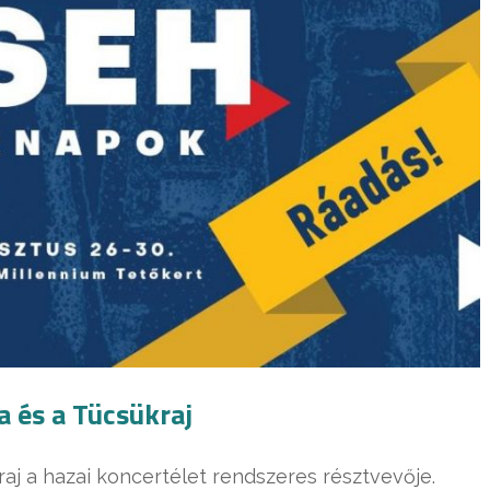
a és a Tücsükraj
aj a hazai koncertélet rendszeres résztvevője.