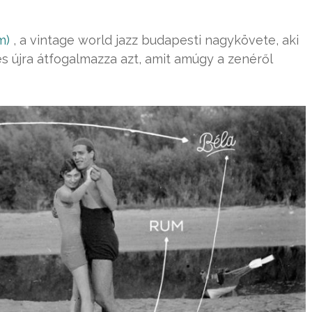
m)
, a vintage world jazz budapesti nagykövete, aki
és újra átfogalmazza azt, amit amúgy a zenéről