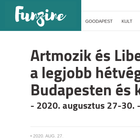
GOODAPEST
KULT
Artmozik és Lib
a legjobb hétvé
Budapesten és 
- 2020. augusztus 27-30. 
•
2020. AUG. 27.