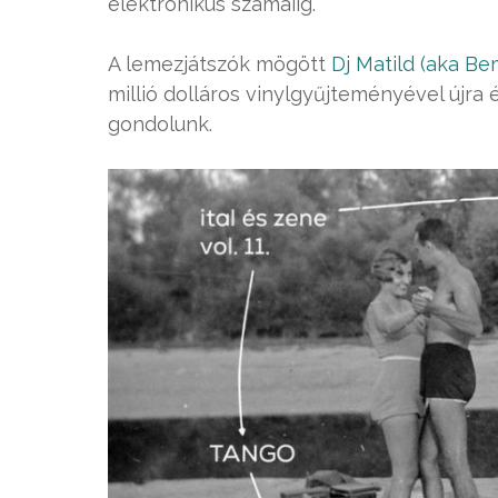
elektronikus számaiig.
A lemezjátszók mögött
Dj Matild (aka Be
millió dolláros vinylgyűjteményével újra 
gondolunk.