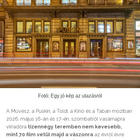
Fotó: Egy jó kép az utazásról
A Művész, a Puskin, a Toldi, a Kino és a Tabán moziban
2026. május 16-án és 17-én, szombatról vasárnapra
virradóra
tizennégy teremben nem kevesebb,
mint 70 film vetül majd a vászonra
az évről évre