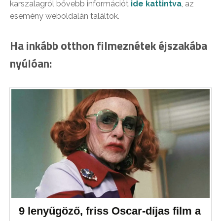
karszalagról bővebb információt
ide kattintva
, az
esemény weboldalán találtok.
Ha inkább otthon filmeznétek éjszakába
nyúlóan:
9 lenyűgöző, friss Oscar-díjas film a