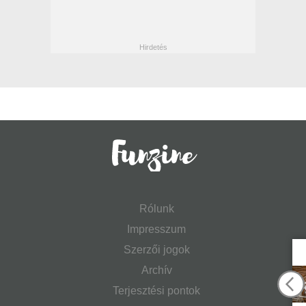
Rólunk
Impresszum
Szerzői jogok
Archív
Terjesztési pontok