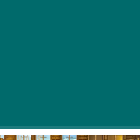
A méltán nagy népszerűségnek örvendő
Artmozik Éjszakája a hétvégén ismét zseniális
filmes élményekkel örvendezteti meg a mozik
szerelmeseit szombat estétől vasárnap hajnalig
bezárólag.