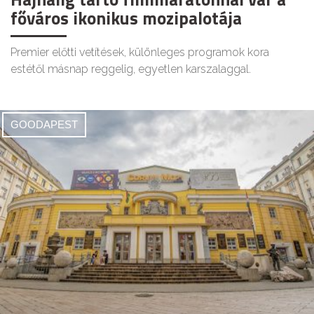
főváros ikonikus mozipalotája
Premier előtti vetítések, különleges programok kora
estétől másnap reggelig, egyetlen karszalaggal.
GOODAPEST