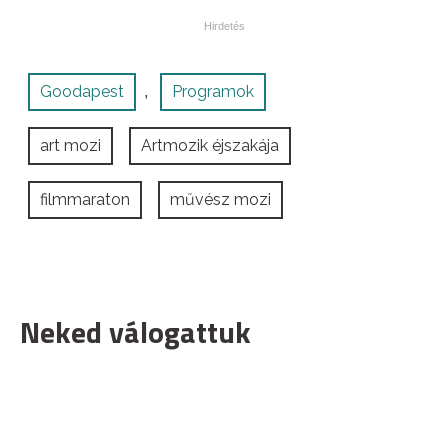
Goodapest
Programok
,
art mozi
Artmozik éjszakája
filmmaraton
művész mozi
Neked válogattuk