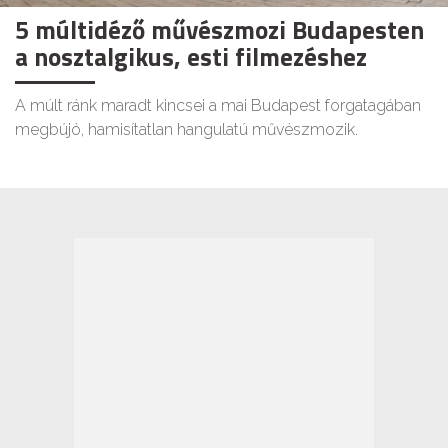
5 múltidéző művészmozi Budapesten
a nosztalgikus, esti filmezéshez
A múlt ránk maradt kincsei a mai Budapest forgatagában
megbújó, hamisítatlan hangulatú művészmozik.