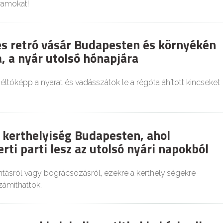
ramokat!
és retró vásár Budapesten és környékén
, a nyár utolsó hónapjára
tóképp a nyarat és vadásszátok le a régóta áhított kincseket
 kerthelyiség Budapesten, ahol
rti parti lesz az utolsó nyári napokból
tásról vagy bográcsozásról, ezekre a kerthelyiségekre
zámíthattok.