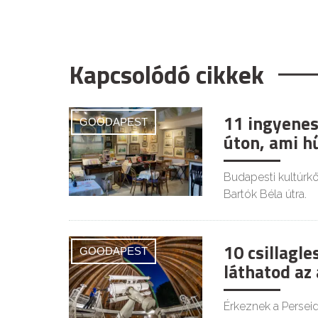
Kapcsolódó cikkek
11 ingyenes
GOODAPEST
úton, ami h
Budapesti kultúrkör
Bartók Béla útra.
10 csillagl
GOODAPEST
láthatod az
Érkeznek a Persei