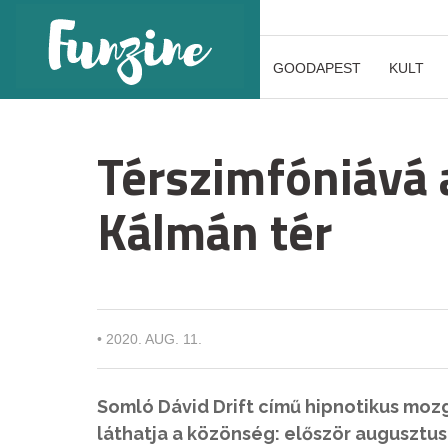
GOODAPEST
KULT
Térszimfóniává a
Kálmán tér
•
2020. AUG. 11.
Somló Dávid Drift című hipnotikus moz
láthatja a közönség: először augusztus