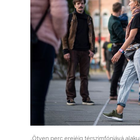
„Ötven perc erejéig térszimfóniává alakul