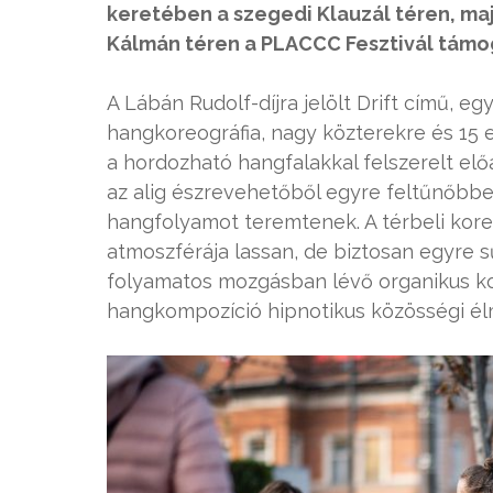
keretében a szegedi Klauzál téren, maj
Kálmán téren a PLACCC Fesztivál támo
A Lábán Rudolf-díjra jelölt Drift című, 
hangkoreográfia, nagy közterekre és 15
a hordozható hangfalakkal felszerelt elő
az alig észrevehetőből egyre feltűnőbben
hangfolyamot teremtenek. A térbeli koreo
atmoszférája lassan, de biztosan egyre sű
folyamatos mozgásban lévő organikus ko
hangkompozíció hipnotikus közösségi élm