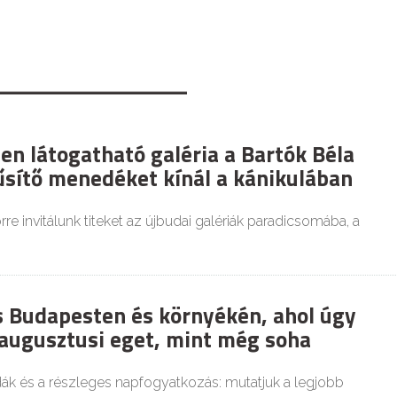
en látogatható galéria a Bartók Béla
űsítő menedéket kínál a kánikulában
re invitálunk titeket az újbudai galériák paradicsomába, a
es Budapesten és környékén, ahol úgy
 augusztusi eget, mint még soha
dák és a részleges napfogyatkozás: mutatjuk a legjobb