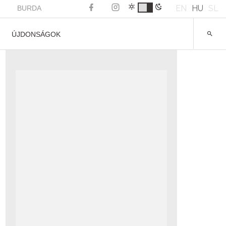
EN
HU
SL
BURDA
ÚJDONSÁGOK