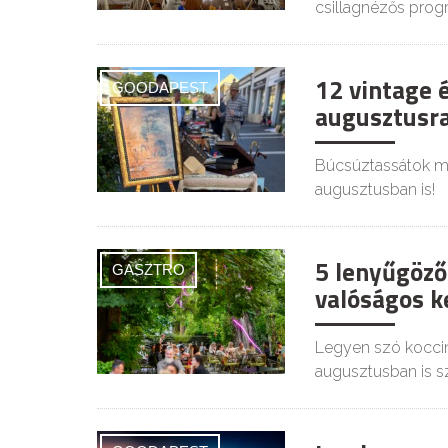
csillagnézős prog
12 vintage 
GOODAPEST
augusztusra
Búcsúztassátok mél
augusztusban is!
5 lenyűgöző
GASZTRO
valóságos ke
Legyen szó koccin
augusztusban is s