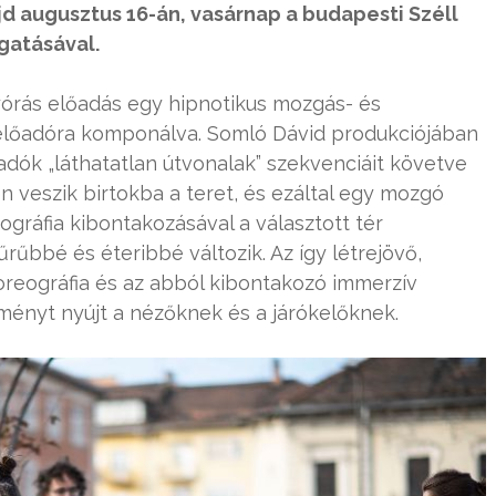
d augusztus 16-án, vasárnap a budapesti Széll
gatásával.
egyórás előadás egy hipnotikus mozgás- és
 előadóra komponálva. Somló Dávid produkciójában
adók „láthatatlan útvonalak” szekvenciáit követve
 veszik birtokba a teret, és ezáltal egy mozgó
gráfia kibontakozásával a választott tér
rűbbé és éteribbé változik. Az így létrejövő,
reográfia és az abból kibontakozó immerzív
ényt nyújt a nézőknek és a járókelőknek.