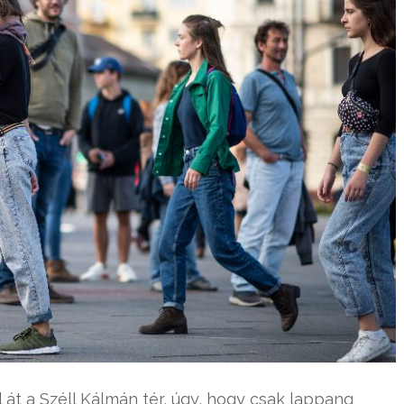
 át a Széll Kálmán tér, úgy, hogy csak lappang