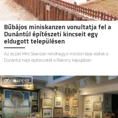
Bűbájos miniskanzen vonultatja fel a
Dunántúl építészeti kincseit egy
eldugott településen
Az ászári Mini Skanzen rendhagyó módon tárja elétek a
Dunántúl népi építészetét a Bakony kapujában.
GOODAPEST