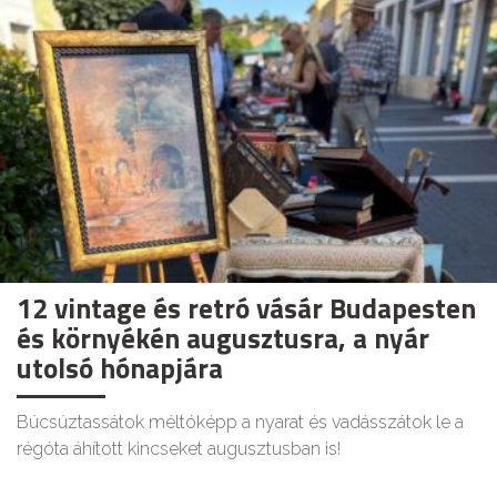
12 vintage és retró vásár Budapesten
és környékén augusztusra, a nyár
utolsó hónapjára
Búcsúztassátok méltóképp a nyarat és vadásszátok le a
régóta áhított kincseket augusztusban is!