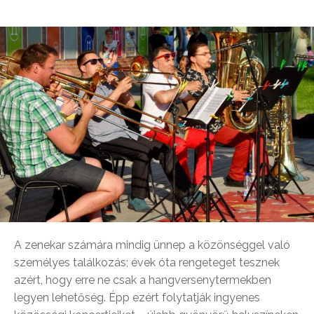
A zenekar számára mindig ünnep a közönséggel való
személyes találkozás; évek óta rengeteget tesznek
azért, hogy erre ne csak a hangversenytermekben
legyen lehetőség. Épp ezért folytatják ingyenes