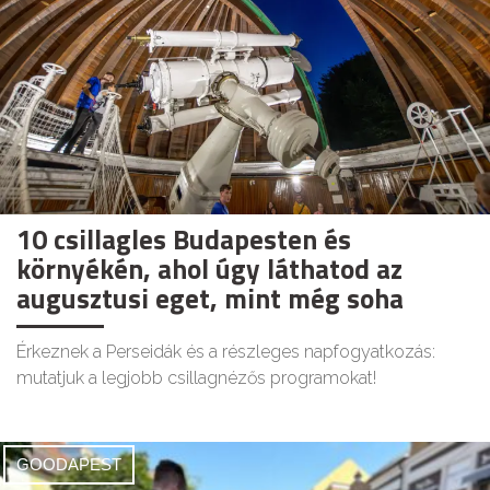
10 csillagles Budapesten és
környékén, ahol úgy láthatod az
augusztusi eget, mint még soha
Érkeznek a Perseidák és a részleges napfogyatkozás:
mutatjuk a legjobb csillagnézős programokat!
GOODAPEST