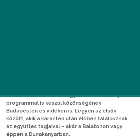
Bár az augusztus még nem az aktív
koncertszezon hónapja, a Budapesti
Fesztiválzenekar rendhagyó módon több nyári
programmal is készül közönségének
Budapesten és vidéken is. Legyen az elsők
között, akik a karantén után élőben találkoznak
az együttes tagjaival – akár a Balatonon vagy
éppen a Dunakanyarban.