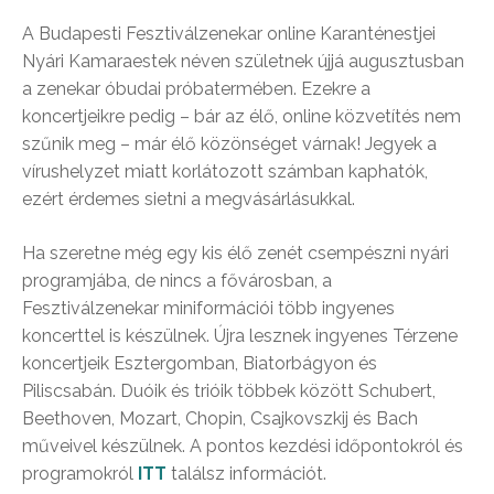
A Budapesti Fesztiválzenekar online Karanténestjei
Nyári Kamaraestek néven születnek újjá augusztusban
a zenekar óbudai próbatermében. Ezekre a
koncertjeikre pedig – bár az élő, online közvetítés nem
szűnik meg – már élő közönséget várnak! Jegyek a
vírushelyzet miatt korlátozott számban kaphatók,
ezért érdemes sietni a megvásárlásukkal.
Ha szeretne még egy kis élő zenét csempészni nyári
programjába, de nincs a fővárosban, a
Fesztiválzenekar miniformációi több ingyenes
koncerttel is készülnek. Újra lesznek ingyenes Térzene
koncertjeik Esztergomban, Biatorbágyon és
Piliscsabán. Duóik és trióik többek között Schubert,
Beethoven, Mozart, Chopin, Csajkovszkij és Bach
műveivel készülnek. A pontos kezdési időpontokról és
programokról
ITT
találsz információt.