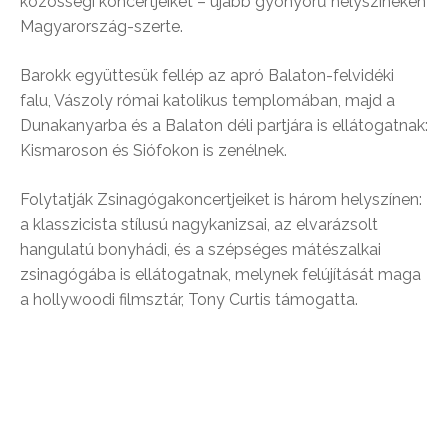
közösségi koncertjeiket – újabb gyönyörű helyszíneken
Magyarország-szerte.
Barokk együttesük fellép az apró Balaton-felvidéki
falu, Vászoly római katolikus templomában, majd a
Dunakanyarba és a Balaton déli partjára is ellátogatnak:
Kismaroson és Siófokon is zenélnek.
Folytatják Zsinagógakoncertjeiket is három helyszínen:
a klasszicista stílusú nagykanizsai, az elvarázsolt
hangulatú bonyhádi, és a szépséges mátészalkai
zsinagógába is ellátogatnak, melynek felújítását maga
a hollywoodi filmsztár, Tony Curtis támogatta.