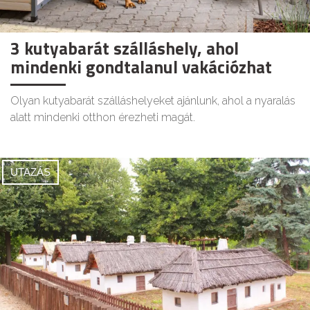
3 kutyabarát szálláshely, ahol
mindenki gondtalanul vakációzhat
Olyan kutyabarát szálláshelyeket ajánlunk, ahol a nyaralás
alatt mindenki otthon érezheti magát.
UTAZÁS