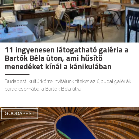
11 ingyenesen látogatható galéria a
Bartók Béla úton, ami hűsítő
menedéket kínál a kánikulában
Budapesti kultúrkörre invitálunk titeket az újbudai galériák
paradicsomába, a Bartók Béla útra.
GOODAPEST