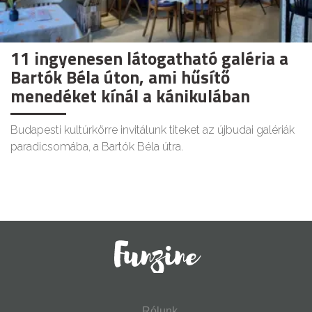
11 ingyenesen látogatható galéria a
Bartók Béla úton, ami hűsítő
menedéket kínál a kánikulában
Budapesti kultúrkörre invitálunk titeket az újbudai galériák
paradicsomába, a Bartók Béla útra.
Rólunk