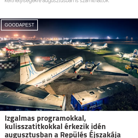
kerthelyiségekre augusztusban is számíthattok.
GOODAPEST
Izgalmas programokkal,
kulisszatitkokkal érkezik idén
augusztusban a Repülés Éjszakája