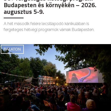
Budapesten és környékén – 2026.
augusztus 5-9.
A hét második felére lecsillapodó kánikulában is
fergeteges hétvégi programok várnak Budapesten.
BALATON