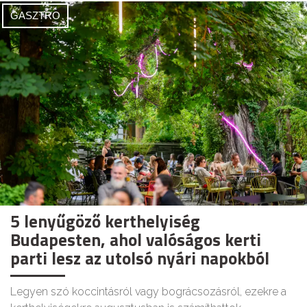
GASZTRO
5 lenyűgöző kerthelyiség
Budapesten, ahol valóságos kerti
parti lesz az utolsó nyári napokból
Legyen szó koccintásról vagy bográcsozásról, ezekre a