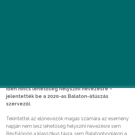
Idén nincs lehetőség helyszíni nevezésre –
jelentették be a 2020-as Balaton-átúszás
szervezői.
Tekintettel az előnevezők magas számára az esemény
napján nem lesz lehetőség helyszíni nevezésre sem
Révfülöpön a klasszikus távra, sem Balatonbogláron a