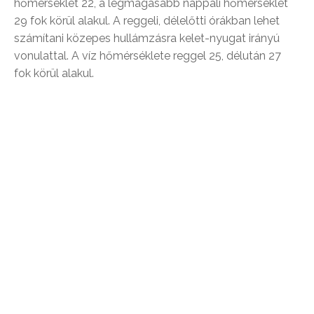
hőmérséklet 22, a legmagasabb nappali hőmérséklet
29 fok körül alakul. A reggeli, délelőtti órákban lehet
számítani közepes hullámzásra kelet-nyugat irányú
vonulattal. A víz hőmérséklete reggel 25, délután 27
fok körül alakul.