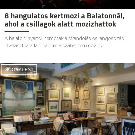
8 hangulatos kertmozi a Balatonnál,
ahol a csillagok alatt mozizhattok
A balatoni nyártól nemcsak a strandolás és lángosozás
elválaszthatatlan, hanem a szabadtéri mozi is.
GOODAPEST