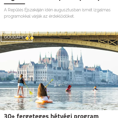
A Repülés Éjszakáján idén augusztusban ismét izgalmas
programokkal várják az érdeklődőket.
GOODAPEST
30+ fergeteges hétvégi program