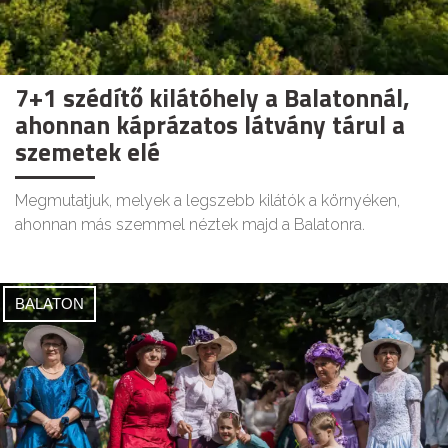
7+1 szédítő kilátóhely a Balatonnál,
ahonnan káprázatos látvány tárul a
szemetek elé
Megmutatjuk, melyek a legszebb kilátók a környéken,
ahonnan más szemmel néztek majd a Balatonra.
BALATON