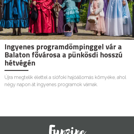
Ingyenes programdömpinggel vár a
Balaton fővárosa a pünkösdi hosszú
hétvégén
Újra megtelik élettel a siófoki hajóállomás környéke, ahol
négy napon át ingyenes programok várnak.