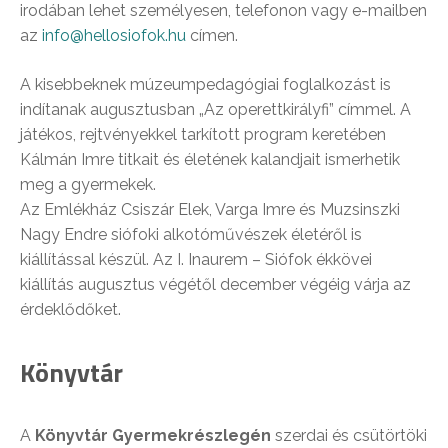
irodában lehet személyesen, telefonon vagy e-mailben
az
info@hellosiofok.hu
címen.
A kisebbeknek múzeumpedagógiai foglalkozást is
indítanak augusztusban „Az operettkirályfi” címmel. A
játékos, rejtvényekkel tarkított program keretében
Kálmán Imre titkait és életének kalandjait ismerhetik
meg a gyermekek.
Az Emlékház Csiszár Elek, Varga Imre és Muzsinszki
Nagy Endre siófoki alkotóművészek életéről is
kiállítással készül. Az I. Inaurem – Siófok ékkövei
kiállítás augusztus végétől december végéig várja az
érdeklődőket.
Könyvtár
A
Könyvtár Gyermekrészlegén
szerdai és csütörtöki