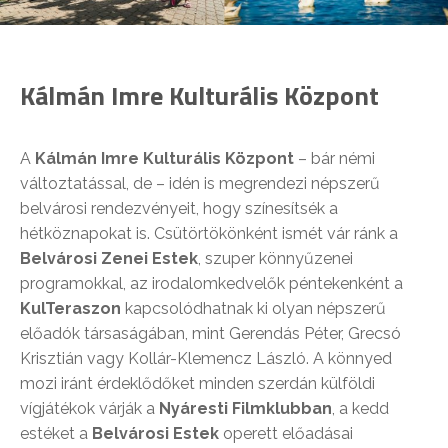
Kálmán Imre Kulturális Központ
A
Kálmán Imre Kulturális Központ
– bár némi
változtatással, de – idén is megrendezi népszerű
belvárosi rendezvényeit, hogy színesítsék a
hétköznapokat is. Csütörtökönként ismét vár ránk a
Belvárosi Zenei Estek
, szuper könnyűzenei
programokkal, az irodalomkedvelők péntekenként a
KulTeraszon
kapcsolódhatnak ki olyan népszerű
előadók társaságában, mint Gerendás Péter, Grecsó
Krisztián vagy Kollár-Klemencz László. A könnyed
mozi iránt érdeklődőket minden szerdán külföldi
vígjátékok várják a
Nyáresti Filmklubban
, a kedd
estéket a
Belvárosi Estek
operett előadásai