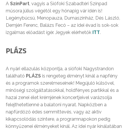
A
SzínPart
, vagyis a Siófoki Szabadtéri Színpad
műsora július végétől egy hónapig vár idén is!
Legénybúcsú, Menopauza, Dumaszínház, Dés László,
Demjén Ferenc, Balázs Fecó – az idei évad is sok-sok
izgalmas előadást ígér. Jegyek elérhetők
ITT
.
PLÁZS
A nyári ellazulás központja, a siófoki Nagystrandon
található
PLÁZS
is rengeteg élményt kínál a napfény
és a programok szerelmeseinek! Megújuló külsővel,
minőségi szolgáltatásokkal, holdfényes partikkal és a
hazai zenei élet krémjének koncertjeivel varázsolja
felejthetetlenné a balatoni nyarat. Napközben a
napfürdőző édes semmittevés, vagy az aktív
kikapcsolódás színtere, a programnapokon pedig
könnyűzenei élményeket kínál. Az idei nyár kínálatában