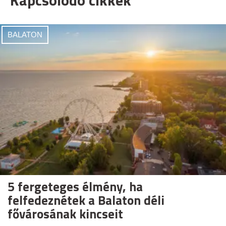
Kapcsolódó cikkek
BALATON
5 fergeteges élmény, ha
felfedeznétek a Balaton déli
fővárosának kincseit