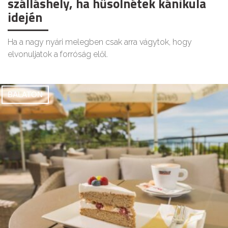
szálláshely, ha hűsölnétek kánikula
idején
Ha a nagy nyári melegben csak arra vágytok, hogy
elvonuljatok a forróság elől.
BALATON