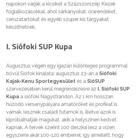
napokon várják a kicsiket a Százszorszép Kezek
foglalkozásokkal, ahol sárkányokat, órarendeket,
ceruzatartókat és egyéb szuper kis tárgyakat
készíthetnek.
I. Siófoki SUP Kupa
Augusztus végén egy igazán különleges programmal
bővül Siófok kínálata: augusztus 23-án a
Siófoki
Kajak-Kenu Sportegyesület
és a
SióSUP
szervezésében kerül megrendezésre az
I. Siófoki SUP
Kupa
a siófoki Nagystrandon. Az 1 km hosszan
húzódó versenypályára amatőröket és profikat is
várnak, lesznek családi futamok is, illetve azok is
kipróbálhatják magukat, akik a helyszínen kedvet
kapnak. A tervek szerint 100 deszka lesz a vízen,
egyszerre akár 100-120 emberrel, így amellett, hogy