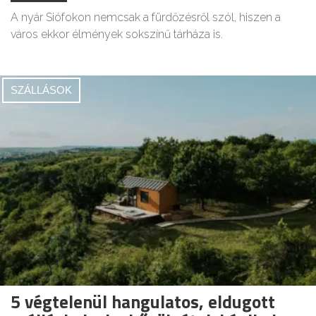
A nyár Siófokon nemcsak a fürdőzésről szól, hiszen a
város ekkor élmények sokszínű tárháza is.
SZÁLLÁSOK
5 végtelenül hangulatos, eldugott