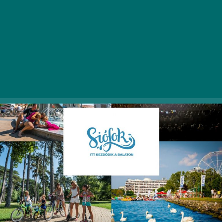
megszokott, minden korosztályt megszólító
kínálattal.