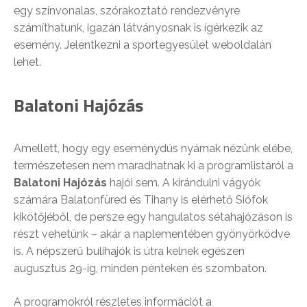
egy színvonalas, szórakoztató rendezvényre
számíthatunk, igazán látványosnak is ígérkezik az
esemény. Jelentkezni a sportegyesület weboldalán
lehet.
Balatoni Hajózás
Amellett, hogy egy eseménydús nyárnak nézünk elébe,
természetesen nem maradhatnak ki a programlistáról a
Balatoni Hajózás
hajói sem. A kirándulni vágyók
számára Balatonfüred és Tihany is elérhető Siófok
kikötőjéből, de persze egy hangulatos sétahajózáson is
részt vehetünk – akár a naplementében gyönyörködve
is. A népszerű bulihajók is útra kelnek egészen
augusztus 29-ig, minden pénteken és szombaton.
A programokról részletes információt a