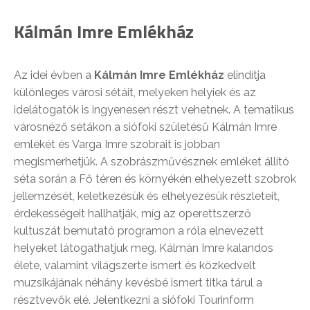
Kálmán Imre Emlékház
Az idei évben a
Kálmán Imre Emlékház
elindítja
különleges városi sétáit, melyeken helyiek és az
idelátogatók is ingyenesen részt vehetnek. A tematikus
városnéző sétákon a siófoki születésű Kálmán Imre
emlékét és Varga Imre szobrait is jobban
megismerhetjük. A szobrászművésznek emléket állító
séta során a Fő téren és környékén elhelyezett szobrok
jellemzését, keletkezésük és elhelyezésük részleteit,
érdekességeit hallhatják, míg az operettszerző
kultuszát bemutató programon a róla elnevezett
helyeket látogathatjuk meg. Kálmán Imre kalandos
élete, valamint világszerte ismert és közkedvelt
muzsikájának néhány kevésbé ismert titka tárul a
résztvevők elé. Jelentkezni a siófoki Tourinform