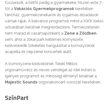
fűszerezik, a hétfő pedig a gyermekeké, hiszen este 7-
től a
Vakációs Gyermekprogramok
keretében
táncház, gyermekzenekarok és izgalmas előadások
várnak rájuk. A belvárosi programok mind a KIKK belső
udvarában kerülnek megrendezésre. Természetesen
nem marad el vasárnaponként a
Zene a Zöldben
sem, ahol a Jókai park kellemes környezete
kedveskedik tökéletes hangulattal a komolyzenei,
acapella és népzenei koncertek alatt.
A komolyzene kedvelőinek Teleki Miklós
orgonaművész és neves vendégei az idei évben is
igényes programot és minőségi élményt kínálnak a
Majestic Sounds
orgonakoncert-sorozat keretében.
SzínPart