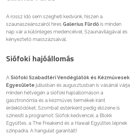
A rossz idő sem szegheti kedvünk, hiszen a
szaunaszeánszairól híres
Galerius Fürdő
is minden
nap vár a különleges medencéivel, Szaunavilágával és
kényeztető masszázsaival.
Siófoki hajóállomás
A
Siófoki Szabadtéri Vendéglátók és Kézművesek
Egyesülete
júliusban és augusztusban is vásárral várja
minden hétvégén a siófoki hajóállomáson a
gasztronómia és a kézműves termékek iránt
érdeklődőket. Szombat esténként pedig élőzene is
színesíti a programot: Siófok kedvencei, a Blokk
Együttes, a The Freakend és a Hawaii Együttes lépnek
színpadra. A hangulat garantált!