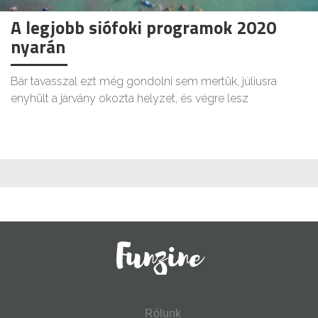
A legjobb siófoki programok 2020
nyarán
Bár tavasszal ezt még gondolni sem mertük, júliusra
enyhült a járvány okozta helyzet, és végre lesz
Rólunk