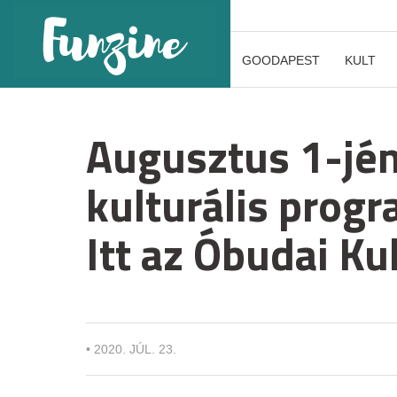
GOODAPEST
KULT
Augusztus 1-jén
kulturális prog
Itt az Óbudai Kul
•
2020. JÚL. 23.