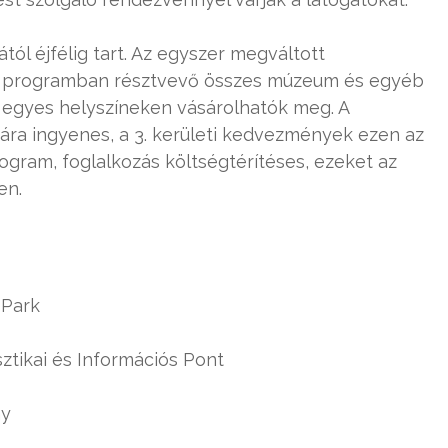
tól éjfélig tart. Az egyszer megváltott
 a programban résztvevő összes múzeum és egyéb
z egyes helyszíneken vásárolhatók meg. A
mára ingyenes, a 3. kerületi kedvezmények ezen az
am, foglalkozás költségtérítéses, ezeket az
en.
 Park
sztikai és Információs Pont
ny