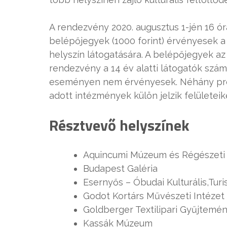
A rendezvény 2020. augusztus 1-jén 16 órá
belépőjegyek (1000 forint) érvényesek
helyszín látogatására. A belépőjegyek a
rendezvény a 14 év alatti látogatók szá
eseményen nem érvényesek. Néhány progr
adott intézmények külön jelzik felületeik
Résztvevő helyszínek
Aquincumi Múzeum és Régészeti
Budapest Galéria
Esernyős – Óbudai Kulturális,Turi
Godot Kortárs Művészeti Intézet
Goldberger Textilipari Gyűjtemé
Kassák Múzeum