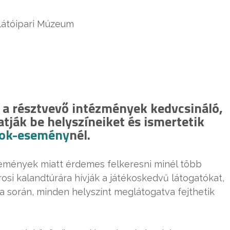
látóipari Múzeum
n a résztvevő intézmények kedvcsináló,
tják be helyszíneiket és ismertetik
ook-esemény
nél.
emények miatt érdemes felkeresni minél több
osi kalandtúrára hívják a játékoskedvű látogatókat,
 során, minden helyszínt meglátogatva fejthetik