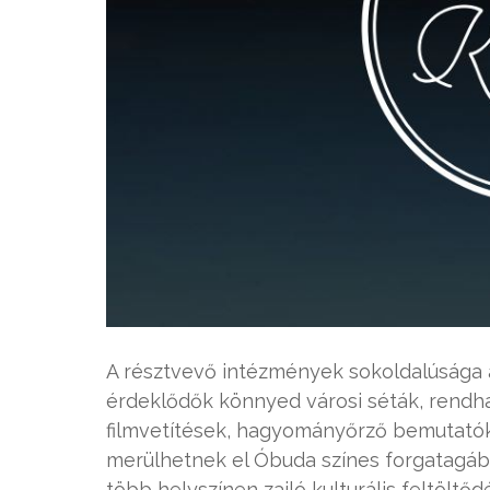
A résztvevő intézmények sokoldalúsága 
érdeklődők könnyed városi séták, rendh
filmvetítések, hagyományőrző bemutatók
merülhetnek el Óbuda színes forgatagáb
több helyszínen zajló kulturális feltöltő