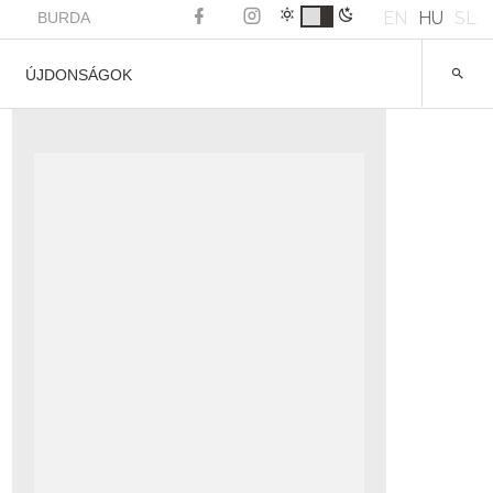
EN
HU
SL
BURDA
ÚJDONSÁGOK