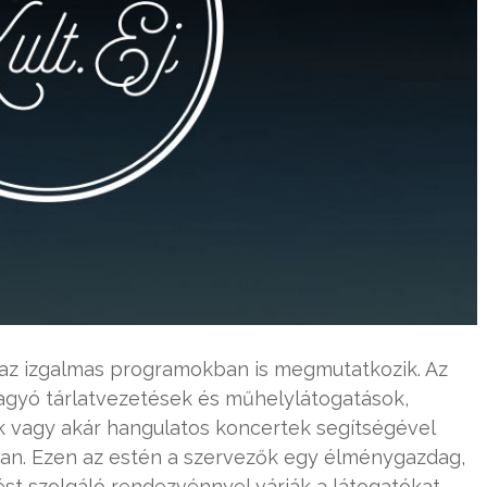
az izgalmas programokban is megmutatkozik. Az
agyó tárlatvezetések és műhelylátogatások,
 vagy akár hangulatos koncertek segítségével
an. Ezen az estén a szervezők egy élménygazdag,
dést szolgáló rendezvénnyel várják a látogatókat.