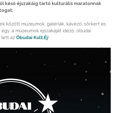
ól késő éjszakáig tartó kulturális maratonnak
togat.
lyek között múzeumok, galériák, kávézó, sörkert és
y egy, a múzeumok éjszakáját idéző, óbudai
 lett az
Óbudai Kult.Éj
!