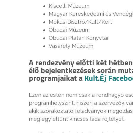
Kiscelli Múzeum
Magyar Kereskedelmi és Vendég
Mókus-Bisztró/Kult/Kert
Óbudai Múzeum
Óbudai Platán Könyvtár
Vasarely Múzeum
A rendezvény előtti két hétbe
élő bejelentkezések során muta
programjaikat a
Kult.Éj Faceb
Ezen az estén nem csak a rendhagyó es
programhelyszínt, hiszen a szervezők vár
akik szórakoztató feladványok megoldása
meg egy eltűnt kincses láda rejtélyét.