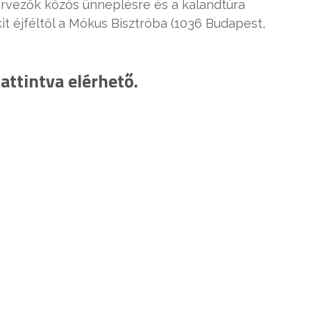
zervezők közös ünneplésre és a kalandtúra
t éjféltől a Mókus Bisztróba (1036 Budapest,
attintva elérhető.