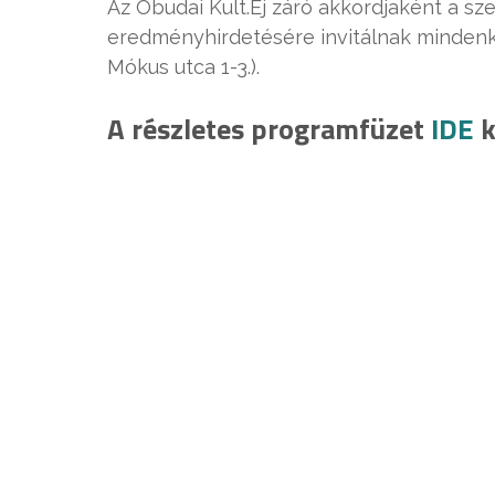
Az Óbudai Kult.Éj záró akkordjaként a s
eredményhirdetésére invitálnak mindenki
Mókus utca 1-3.).
A részletes programfüzet
IDE
k