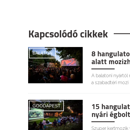
Kapcsolódó cikkek
8 hangulatos
BALATON
alatt moziz
A balatoni nyártól
a szabadtéri mozi i
15 hangulat
GOODAPEST
nyári égbolt
Szuper kertmozik 