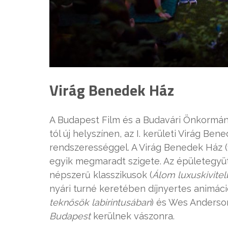
Virág Benedek Ház
A Budapest Film és a Budavári Önkormá
tól új helyszínen, az I. kerületi Virág Be
rendszerességgel. A Virág Benedek Ház (
egyik megmaradt szigete. Az épületegyü
népszerű klasszikusok (
Álom luxuskivite
nyári turné keretében díjnyertes animáció
teknősök labirintusában
) és Wes Anderson
Budapest
kerülnek vászonra.