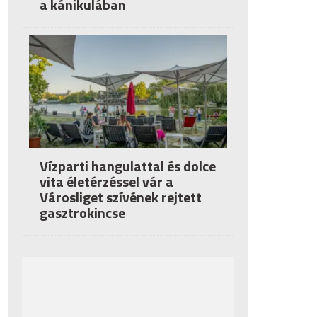
a kánikulában
Vízparti hangulattal és dolce
vita életérzéssel vár a
Városliget szívének rejtett
gasztrokincse