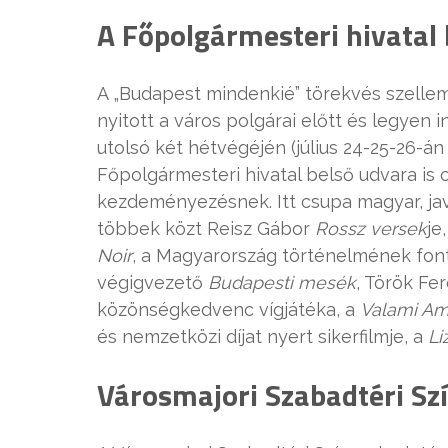
A Főpolgármesteri hivatal
A „Budapest mindenkié” törekvés szelle
nyitott a város polgárai előtt és legyen
utolsó két hétvégéjén (július 24-25-26-án
Főpolgármesteri hivatal belső udvara is
kezdeményezésnek. Itt csupa magyar, java
többek közt Reisz Gábor
Rossz versek
je
Noir
, a Magyarország történelmének font
végigvezető
Budapesti mesék
, Török Fe
közönségkedvenc vígjátéka, a
Valami Am
és nemzetközi díjat nyert sikerfilmje, a
Li
Városmajori Szabadtéri Sz