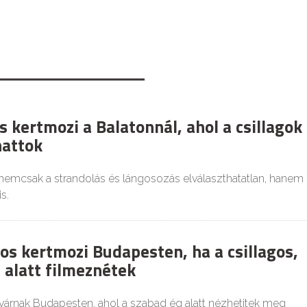
 kertmozi a Balatonnál, ahol a csillagok
hattok
 nemcsak a strandolás és lángosozás elválaszthatatlan, hanem
s.
os kertmozi Budapesten, ha a csillagos,
 alatt filmeznétek
várnak Budapesten, ahol a szabad ég alatt nézhetitek meg