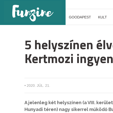
GOODAPEST
KULT
5 helyszínen él
Kertmozi ingyen
•
2020. JÚL. 21.
A jelenleg két helyszínen (a VIII. kerüle
Hunyadi téren) nagy sikerrel működő 