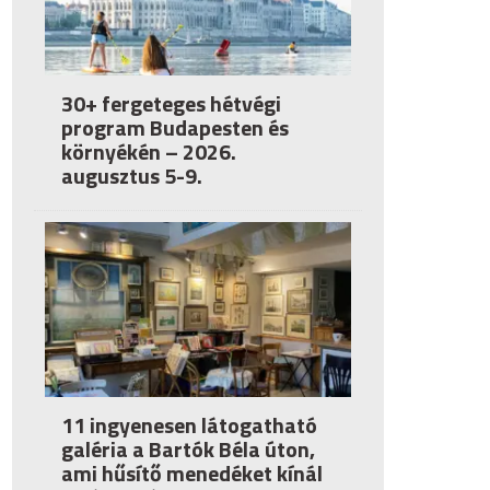
30+ fergeteges hétvégi
program Budapesten és
környékén – 2026.
augusztus 5-9.
11 ingyenesen látogatható
galéria a Bartók Béla úton,
ami hűsítő menedéket kínál