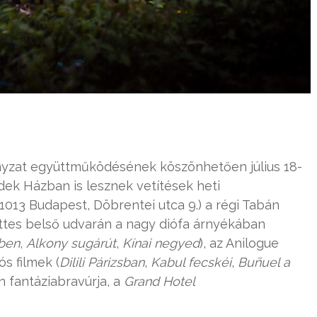
nyzat együttműködésének köszönhetően július 18-
nedek Házban is lesznek vetítések heti
1013 Budapest, Döbrentei utca 9.) a régi Tabán
ttes belső udvarán a nagy diófa árnyékában
lben
,
Alkony sugárút
,
Kínai negyed
), az Anilogue
s filmek (
Dilili Párizsban
,
Kabul fecskéi
,
Buñuel a
 fantáziabravúrja, a
Grand Hotel