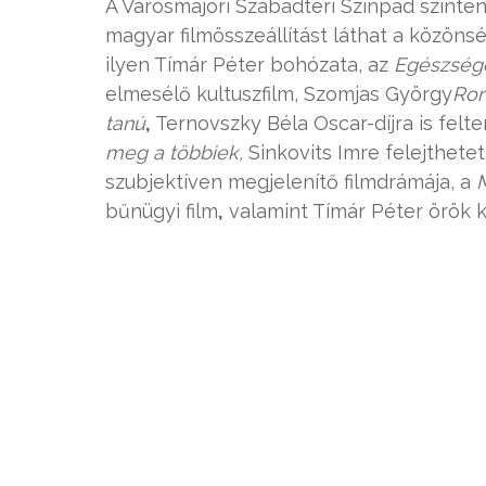
A Városmajori Szabadtéri Színpad szintén 
magyar filmösszeállítást láthat a közön
ilyen Tímár Péter bohózata, az
Egészsége
elmesélő kultuszfilm, Szomjas György
Ron
tanú
,
Ternovszky Béla Oscar-díjra is felt
meg a többiek,
Sinkovits Imre felejthete
szubjektíven megjelenítő filmdrámája, a
M
bűnügyi film
,
valamint Tímár Péter örök