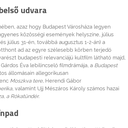
 belső udvara
mében, azaz hogy Budapest Városháza legyen
 ingyenes közösségi események helyszíne, július
 és július 31-én, továbbá augusztus 1-2-án) a
 otthont ad az egyre szélesebb körben terjedő
részt budapesti relevanciájú kultfilm látható majd,
, Gárdos Éva lebilincselő filmdrámája, a
Budapest
os állomásain allegorikusan
renc
Moszkva tere
, Herendi Gábor
erika
, valamint Ujj Mészáros Károly számos hazai
za, a Rókatündér
.
ínpad