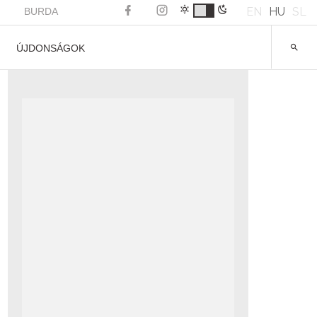
EN
HU
SL
BURDA
ÚJDONSÁGOK