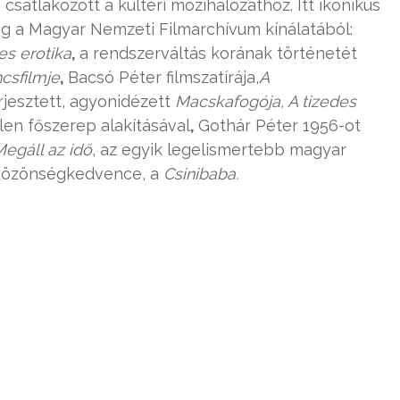
csatlakozott a kültéri mozihálózathoz. Itt ikonikus
ség a Magyar Nemzeti Filmarchívum kínálatából:
s erotika
,
a rendszerváltás korának történetét
csfilmje
,
Bacsó Péter filmszatírája,
A
erjesztett, agyonidézett
Macskafogója, A tizedes
tlen főszerep alakításával
,
Gothár Péter 1956-ot
egáll az idő
, az egyik legelismertebb magyar
 közönségkedvence, a
Csinibaba.