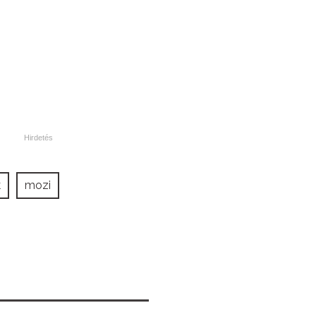
k
mozi