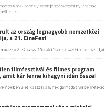
mációs filmek bármely estén jó szórakozást nyújthatnak
lnőtteknek.
árult az ország legnagyobb nemzetközi
lja, a 21. CineFest
tadták a 21. CineFest Miskolci Nemzetközi Filmfesztivál díjait.
tlen filmfesztivál és filmes program
 amit kár lenne kihagyni idén ősszel
emberben új és klasszikus filmek garmadája vár benneteket!