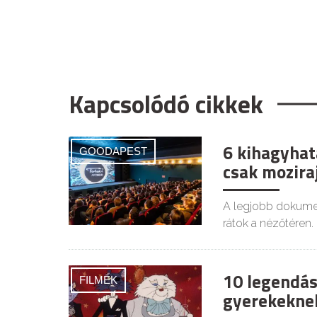
Kapcsolódó cikkek
6 kihagyhat
GOODAPEST
csak mozir
A legjobb dokumen
rátok a nézőtéren.
10 legendás
FILMEK
gyerekeknek