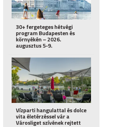
30+ fergeteges hétvégi
program Budapesten és
környékén – 2026.
augusztus 5-9.
Vízparti hangulattal és dolce
vita életérzéssel vár a
Városliget szívének rejtett