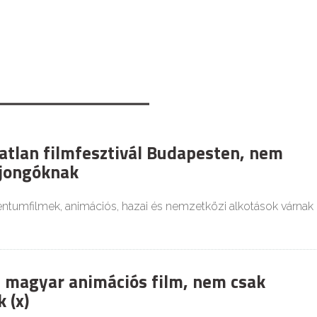
atlan filmfesztivál Budapesten, nem
ajongóknak
tumfilmek, animációs, hazai és nemzetközi alkotások várnak
 magyar animációs film, nem csak
 (x)