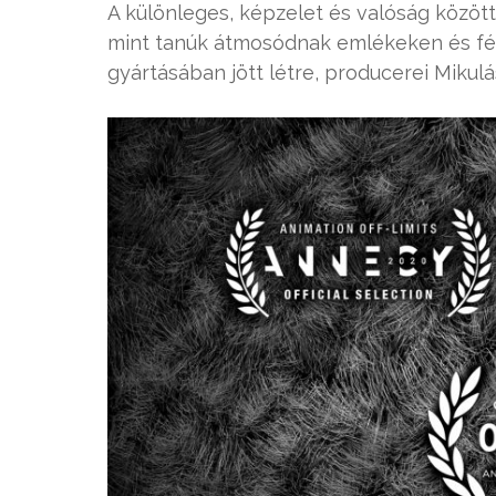
A különleges, képzelet és valóság között
mint tanúk átmosódnak emlékeken és fé
gyártásában jött létre, producerei Mikul