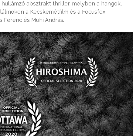
 hullámzó absztrakt thriller, melyben a hangok,
lálmokon a Kecskemétfilm és a Focusfox
ás Ferenc és Muhi András.