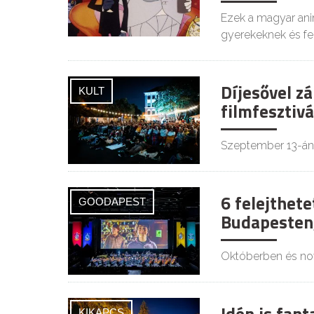
Ezek a magyar ani
gyerekeknek és fe
Díjesővel z
KULT
filmfesztivá
Szeptember 13-án á
6 felejthete
GOODAPEST
Budapesten,
Októberben és nov
KIKAPCS