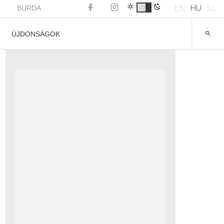
EN
HU
SL
BURDA
ÚJDONSÁGOK