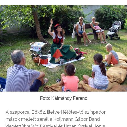
Fotó: Kálmándy Ferenc
A szaporcai Bőköz, illetve Hétöles-tó színpadon
mások mellett zenél a Kollmann Gábor Band
kiegészülve Wolf Katival és Urbán Orsival. Jön a