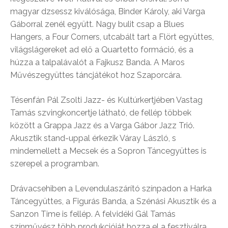
magyar dzsessz kiválósága, Binder Károly, aki Varga
Gáborral zenél együtt. Nagy bulit csap a Blues
Hangers, a Four Corners, utcabált tart a Flört együttes,
világslágereket ad elő a Quartetto formáció, és a
húzza a talpalávalót a Fajkusz Banda. A Maros
Művészegyüttes táncjátékot hoz Szaporcára.
Tésenfán Pál Zsolti Jazz- és Kultúrkertjében Vastag
Tamás szvingkoncertje látható, de fellép többek
között a Grappa Jazz és a Varga Gábor Jazz Trió.
Akusztik stand-uppal érkezik Váray László, s
mindemellett a Mecsek és a Sopron Táncegyüttes is
szerepel a programban.
Drávacsehiben a Levendulaszárító színpadon a Harka
Táncegyüttes, a Figurás Banda, a Szénási Akusztik és a
Sanzon Time is fellép. A felvidéki Gál Tamás
színművész több produkcióját hozza el a fesztiválra,