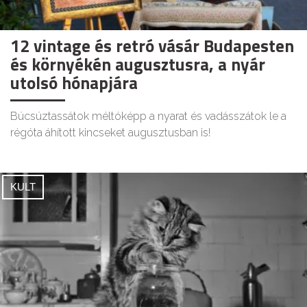
12 vintage és retró vásár Budapesten
és környékén augusztusra, a nyár
utolsó hónapjára
Búcsúztassátok méltóképp a nyarat és vadásszátok le a
régóta áhított kincseket augusztusban is!
KULT