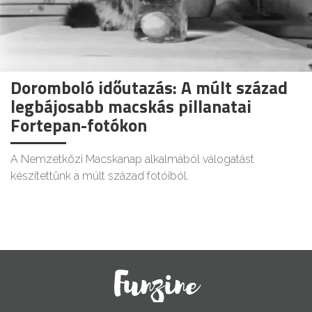
Doromboló időutazás: A múlt század
legbájosabb macskás pillanatai
Fortepan-fotókon
A Nemzetközi Macskanap alkalmából válogatást
készítettünk a múlt század fotóiból.