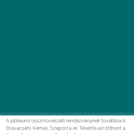
Négy faluban harminchét helyszínen száz
programmal rendezik meg az ormánsági V. Bőköz
Fesztivált szeptember 3. és 6. között a nemzeti
összetartozás, a népi kultúra és a
hagyományőrzés jegyében.
A jubileumi összművészeti rendezvénynek továbbra is
Drávacsehi, Kémes, Szaporca és Tésenfa ad otthont a