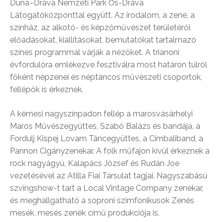
Duna–Dráva Nemzeti Park Ős-Dráva
Látogatóközponttal együtt. Az irodalom, a zene, a
színház, az alkotó- és képzőművészet területéről
előadásokat, kiállításokat, bemutatókat tartalmazó
színes programmal várják a nézőket. A trianoni
évfordulóra emlékezve fesztiválra most határon túlról
főként népzenei és néptáncos művészeti csoportok,
fellépők is érkeznek.
A kémesi nagyszínpadon fellép a marosvásárhelyi
Maros Művészegyüttes, Szabó Balázs és bandája, a
Fordulj Kispej Lovam Táncegyüttes, a Cimbaliband, a
Pannon Cigányzenekar. A folk műfajon kívül érkeznek a
rock nagyágyú, Kalapács József és Rudán Joe
vezetésével az Atilla Fiai Társulat tagjai. Nagyszabású
szvingshow-t tart a Local Vintage Company zenekar,
és meghallgatható a soproni szimfonikusok Zenés
mesék, mesés zenék című produkciója is.