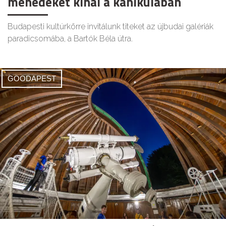
menedéket kínál a kánikulában
Budapesti kultúrkörre invitálunk titeket az újbudai galériák
paradicsomába, a Bartók Béla útra.
GOODAPEST