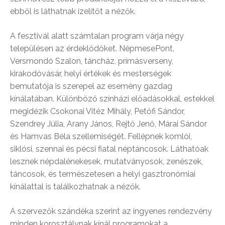
ebből is láthatnak ízelítőt a nézők.
A fesztivál alatt számtalan program várja négy
településen az érdeklődőket. NépmesePont,
Versmondó Szalon, táncház, prímásverseny,
kirakodóvásár, helyi értékek és mesterségek
bemutatója is szerepel az esemény gazdag
kínálatában. Különböző színházi előadásokkal, estekkel
megidézik Csokonai Vitéz Mihály, Petőfi Sándor,
Szendrey Júlia, Arany János, Rejtő Jenő, Márai Sándor
és Hamvas Béla szellemiségét. Fellépnek komlói,
siklósi, szennai és pécsi fiatal néptáncosok. Láthatóak
lesznek népdalénekesek, mutatványosok, zenészek,
táncosok, és természetesen a helyi gasztronómiai
kínálattal is találkozhatnak a nézők.
A szervezők szándéka szerint az ingyenes rendezvény
minden korosztálynak kínál programokat a