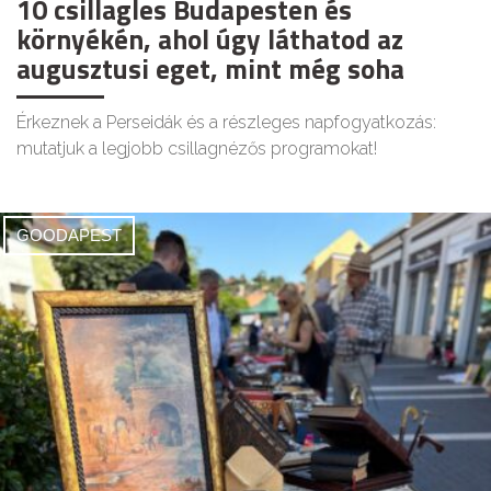
10 csillagles Budapesten és
környékén, ahol úgy láthatod az
augusztusi eget, mint még soha
Érkeznek a Perseidák és a részleges napfogyatkozás:
mutatjuk a legjobb csillagnézős programokat!
GOODAPEST