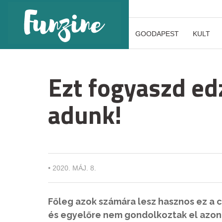
GOODAPEST
KULT
Ezt fogyaszd edz
adunk!
•
2020. MÁJ. 8.
Főleg azok számára lesz hasznos ez a c
és egyelőre nem gondolkoztak el azon,