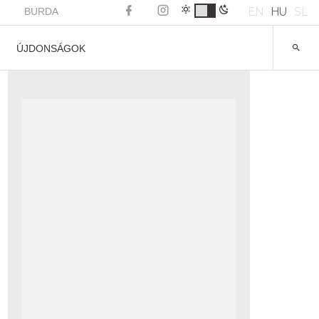
EN
HU
SL
BURDA
ÚJDONSÁGOK