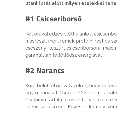
utáni futás előtt milyen ételekkel teh
#1 Csicseriborsó
Két órával edzés előtt ajánlott csicserib
másrészt, mert remek protein, rost és sz
csészényi, leszűrt csicseriborsóra, majd 
garantáltan feltöltődsz energiával!
#2 Narancs
Körülbelül fél órával azelőtt, hogy be
egy narancsot. Csupán 62 kalóriát tartal
C vitamin tartalma révén helyettesíti az
izomrostok között. Kevésbé komoly izoml