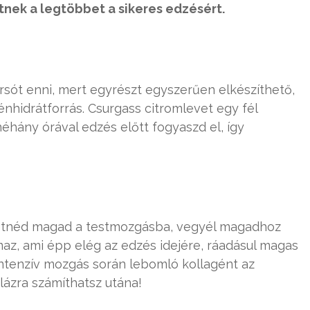
etnek a legtöbbet a sikeres edzésért.
orsót enni, mert egyrészt egyszerűen elkészíthető,
énhidrátforrás. Csurgass citromlevet egy fél
néhány órával edzés előtt fogyaszd el, így
levetnéd magad a testmozgásba, vegyél magadhoz
maz, ami épp elég az edzés idejére, ráadásul magas
 intenzív mozgás során lebomló kollagént az
ázra számíthatsz utána!