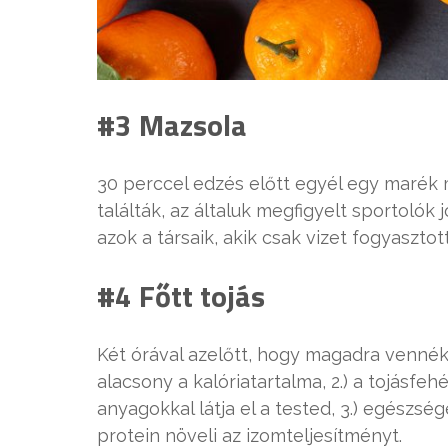
#3 Mazsola
30 perccel edzés előtt egyél egy marék ma
találták, az általuk megfigyelt sportolók
azok a társaik, akik csak vizet fogyaszto
#4 Főtt tojás
Két órával azelőtt, hogy magadra vennék a
alacsony a kalóriatartalma, 2.) a tojásfeh
anyagokkal látja el a tested, 3.) egészség
protein növeli az izomteljesítményt.