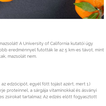
zsolát! A University of California kutatói úgy
 jobb eredménnyel futották le az 5 km-es távot, mint
ttak, mazsolát nem.
z edzőcipőt, egyél főtt tojást azért, mert 1.)
érje proteinnel, a sárgája vitaminokkal és ásványi
es zsírokat tartalmaz. Az edzés előtt fogyasztott