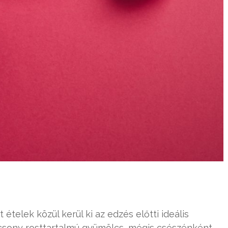
ételek közül kerül ki az edzés előtti ideális
csony rosttartalmú gyümölcs, mégis csészénként