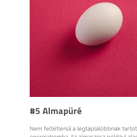
#5 Almapüré
Nem feltétlenül a legtáplálóbbnak tartott 
energiabomba. Az almaszósz például ala