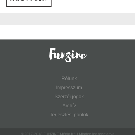
Rólunk
Impresszum
Szerzői jogok
Archív
Terjesztési pontok
© 2017-2018 FUNZINE Média Kft. | Minden jog fenntartva