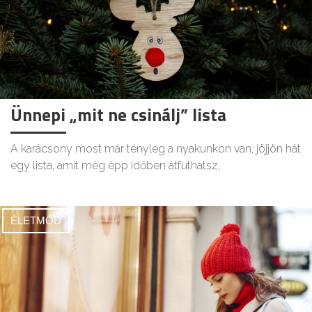
Ünnepi „mit ne csinálj” lista
A karácsony most már tényleg a nyakunkon van, jöjjön hát
egy lista, amit még épp időben átfuthatsz,
ÉLETMÓD