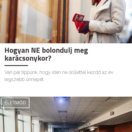
Hogyan NE bolondulj meg
karácsonykor?
Van pár tippünk, hogy idén ne őrülettel kezdd az év
legszebb ünnepét.
ÉLETMÓD