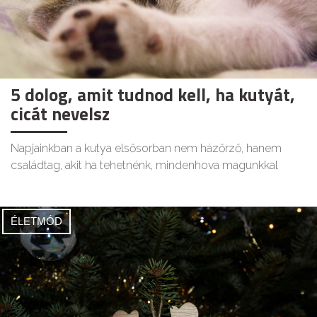
5 dolog, amit tudnod kell, ha kutyát,
cicát nevelsz
Napjainkban a kutya elsősorban nem házőrző, hanem
családtag, akit ha tehetnénk, mindenhova magunkkal
ÉLETMÓD