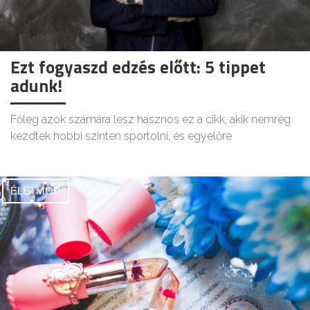
Ezt fogyaszd edzés előtt: 5 tippet
adunk!
Főleg azok számára lesz hasznos ez a cikk, akik nemrég
kezdtek hobbi szinten sportolni, és egyelőre
ÉLETMÓD