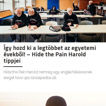
Így hozd ki a legtöbbet az egyetemi
évekből! – Hide the Pain Harold
tippjei
Hide the Pain Harold nemrég egy angliai felkérésnek
eleget téve újra iskolapadba ült.
ÉLETMÓD