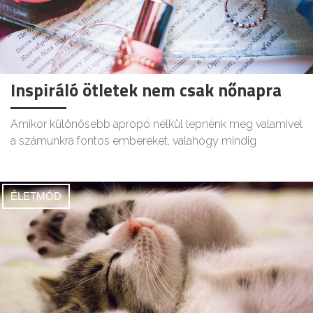
Inspiráló ötletek nem csak nőnapra
Amikor különösebb apropó nélkül lepnénk meg valamivel
a számunkra fontos embereket, valahogy mindig
ÉLETMÓD