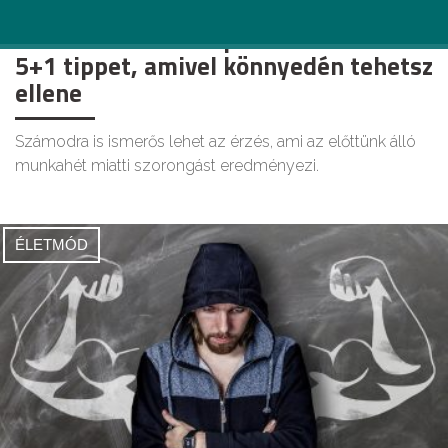
Szomorú a vasárnapod? Mutatunk
5+1 tippet, amivel könnyedén tehetsz
ellene
Számodra is ismerős lehet az érzés, ami az előttünk álló
munkahét miatti szorongást eredményezi.
ÉLETMÓD