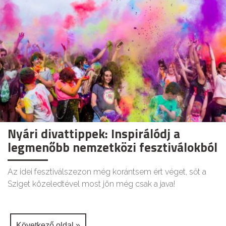
Nyári divattippek: Inspirálódj a
legmenőbb nemzetközi fesztiválokból
Az idei fesztiválszezon még korántsem ért véget, sőt a
Sziget közeledtével most jön még csak a java!
Következő oldal »