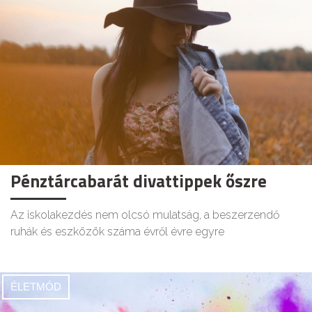
Pénztárcabarát divattippek őszre
Az iskolakezdés nem olcsó mulatság, a beszerzendő
ruhák és eszközök száma évről évre egyre
ÉLETMÓD