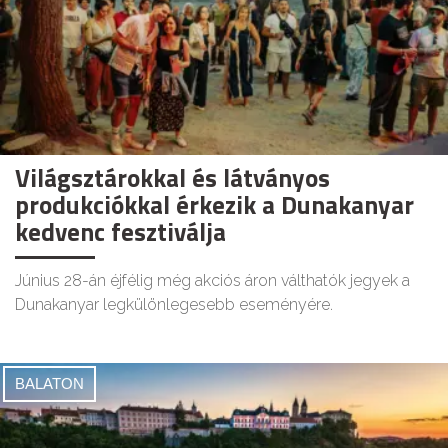
Világsztárokkal és látványos
produkciókkal érkezik a Dunakanyar
kedvenc fesztiválja
Június 28-án éjfélig még akciós áron válthatók jegyek a
Dunakanyar legkülönlegesebb eseményére.
BALATON