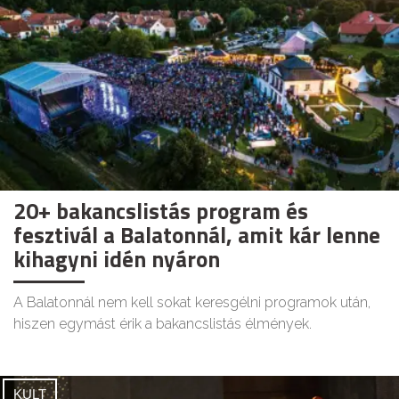
20+ bakancslistás program és
fesztivál a Balatonnál, amit kár lenne
kihagyni idén nyáron
A Balatonnál nem kell sokat keresgélni programok után,
hiszen egymást érik a bakancslistás élmények.
KULT