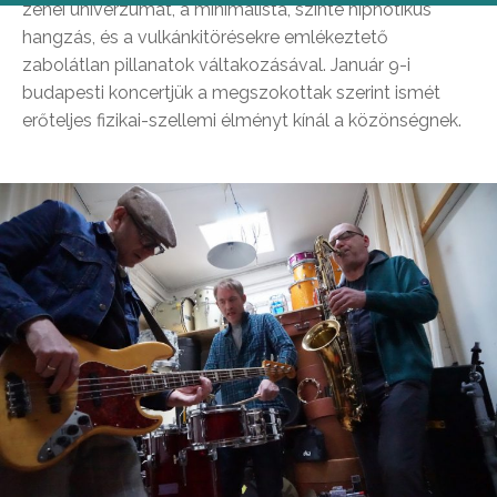
zenei univerzumát, a minimalista, szinte hipnotikus
hangzás, és a vulkánkitörésekre emlékeztető
zabolátlan pillanatok váltakozásával. Január 9-i
budapesti koncertjük a megszokottak szerint ismét
erőteljes fizikai-szellemi élményt kínál a közönségnek.