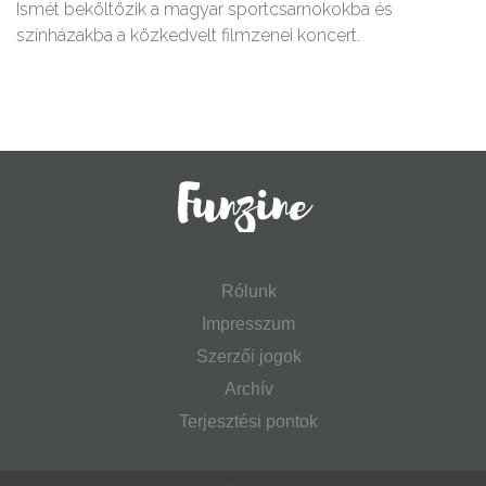
Ismét beköltözik a magyar sportcsarnokokba és
színházakba a közkedvelt filmzenei koncert.
Rólunk
Impresszum
Szerzői jogok
Archív
Terjesztési pontok