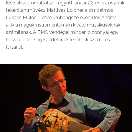
Első alkalommal játszik együtt január 22-én az osztrák
tekerőlantművész Matthias Loibner, a cimbalmos
Lukács Miklós, illetve ütőhangszereken Dés András,
akik a maguk instrumentumain kiváló muzsikusoknak
számítanak. A BMC vendégei minden bizonnyal egy
hosszú barátság kezdetének lehetnek szem- és
fültanúi.