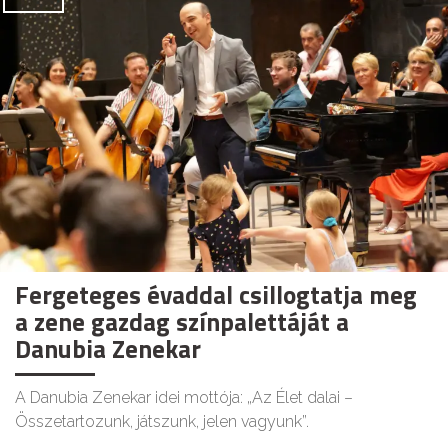
Fergeteges évaddal csillogtatja meg
a zene gazdag színpalettáját a
Danubia Zenekar
A Danubia Zenekar idei mottója: „Az Élet dalai –
Összetartozunk, játszunk, jelen vagyunk”.