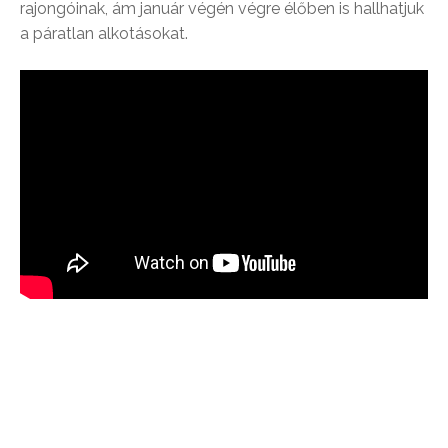
rajongóinak, ám január végén végre élőben is hallhatjuk
a páratlan alkotásokat.