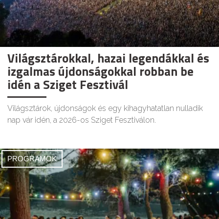
Világsztárokkal, hazai legendákkal és
izgalmas újdonságokkal robban be
idén a Sziget Fesztivál
Világsztárok, újdonságok és egy kihagyhatatlan nulladik
nap vár idén, a 2026-os Sziget Fesztiválon.
PROGRAMOK