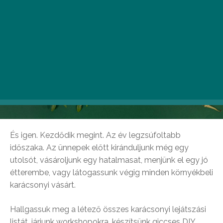
És igen. Kezdődik megint. Az év legzsúfoltabb
időszaka. Az ünnepek előtt kiránduljunk még egy
utolsót, vásároljunk egy hatalmasat, menjünk el egy jó
étterembe, vagy látogassunk végig minden környékbeli
karácsonyi vásárt.
Hallgassuk meg a létező összes karácsonyi lejátszási
listát, járjunk workshopokra, készítsünk giccses DIY