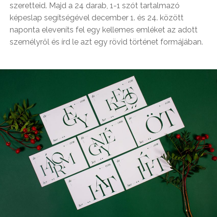
szeretteid. Majd a 24 darab, 1-1 szót tartalmazó
képeslap segítségével december 1. és 24. között
naponta eleveníts fel egy kellemes emléket az adott
személyről és írd le azt egy rövid történet formájában.