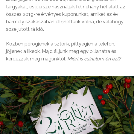
tárgyakat, és persze használjuk fel néhány hét alatt az
összes 2019-re érvényes kuponunkat, amiket az év
bármely szakaszában ellőhettünk volna, de valahogy
sose jutott rá idő.
Közben pörögjenek a sztorik, pittyegjen a telefon,
jöjjenek a likeok. Majd álljunk meg egy pillanatra és
kérdezzük meg magunktól:
Miért is csinálom én ezt?