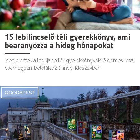
15 lebilincselő téli gyerekkönyv, ami
bearanyozza a hideg hónapokat
Megjelentek a legújabb téli gyerekkönyvek: érdemes lesz
csemegézni belőlük az ünnepi időszakban.
GOODAPEST