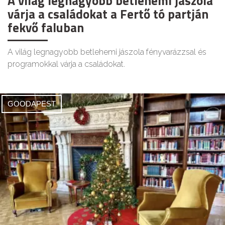
A világ legnagyobb betlehemi jászola
várja a családokat a Fertő tó partján
fekvő faluban
A világ legnagyobb betlehemi jászola fényvarázzsal és
programokkal várja a családokat.
GOODAPEST