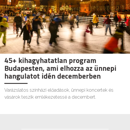
45+ kihagyhatatlan program
Budapesten, ami elhozza az ünnepi
hangulatot idén decemberben
Varázslatos színházi előadások, ünnepi koncertek és
vásárok teszik emlékezetessé a decembert.