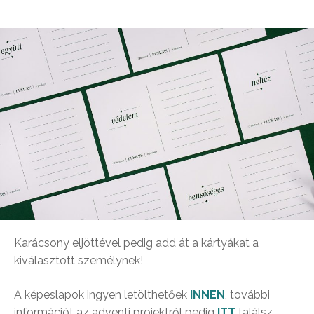
Karácsony eljöttével pedig add át a kártyákat a
kiválasztott személynek!
A képeslapok ingyen letölthetőek
INNEN
, további
információt az adventi projektről pedig
ITT
találsz.