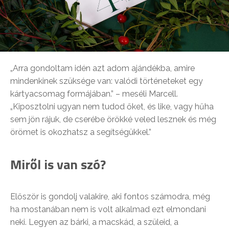
„Arra gondoltam idén azt adom ajándékba, amire
mindenkinek szüksége van: valódi történeteket egy
kártyacsomag formájában.” – meséli Marcell.
„Kiposztolni ugyan nem tudod őket, és like, vagy hűha
sem jön rájuk, de cserébe örökké veled lesznek és még
örömet is okozhatsz a segítségükkel.”
Miről is van szó?
Először is gondolj valakire, aki fontos számodra, még
ha mostanában nem is volt alkalmad ezt elmondani
neki. Legyen az bárki, a macskád, a szüleid, a