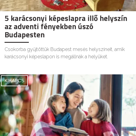
5 karácsonyi képeslapra illő helyszín
az adventi fényekben úszó
Budapesten
Csokorba gyűjtöttük Budapest mesés helyszíneit, amik
karácsonyi képeslapon is megállnák a helyüket.
KIKAPCS