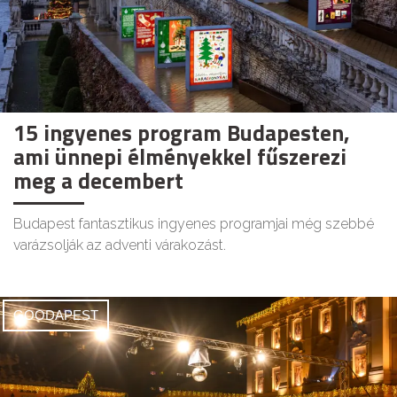
15 ingyenes program Budapesten,
ami ünnepi élményekkel fűszerezi
meg a decembert
Budapest fantasztikus ingyenes programjai még szebbé
varázsolják az adventi várakozást.
GOODAPEST