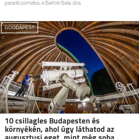
paradicsomába, a Bartók Béla útra.
GOODAPEST
10 csillagles Budapesten és
környékén, ahol úgy láthatod az
augusztusi eget, mint még soha