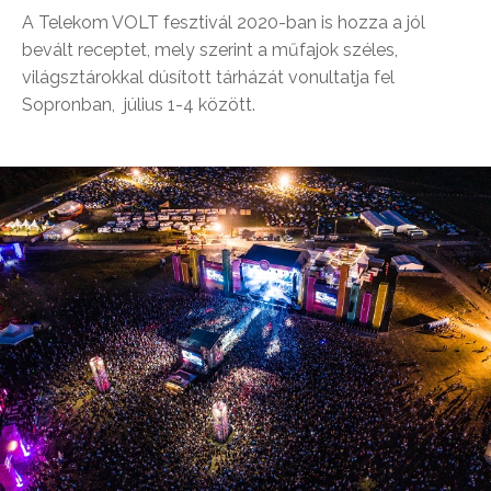
A Telekom VOLT fesztivál 2020-ban is hozza a jól
bevált receptet, mely szerint a műfajok széles,
világsztárokkal dúsított tárházát vonultatja fel
Sopronban, július 1-4 között.