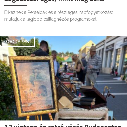
Érkeznek a Perseidák és a részleges napfogyatkozás:
mutatjuk a legjobb csillagnézős programokat!
GOODAPEST