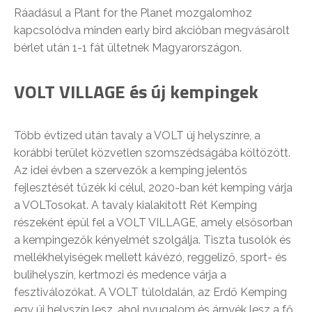
Ráadásul a Plant for the Planet mozgalomhoz
kapcsolódva minden early bird akcióban megvásárolt
bérlet után 1-1 fát ültetnek Magyarországon.
VOLT VILLAGE és új kempingek
Több évtized után tavaly a VOLT új helyszínre, a
korábbi terület közvetlen szomszédságába költözött.
Az idei évben a szervezők a kemping jelentős
fejlesztését tűzék ki célul, 2020-ban két kemping várja
a VOLTosokat. A tavaly kialakított Rét Kemping
részeként épül fel a VOLT VILLAGE, amely elsősorban
a kempingezők kényelmét szolgálja. Tiszta tusolók és
mellékhelyiségek mellett kávézó, reggeliző, sport- és
bulihelyszín, kertmozi és medence várja a
fesztiválozókat. A VOLT túloldalán, az Erdő Kemping
egy új helyszín lesz, ahol nyugalom és árnyék lesz a fő