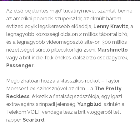
Az első bejelentés majd’ tucatnyi nevet számlál, benne
az amerikai poprock-szupersztár, az elmúlt három
évtized egyik legsikeresebb előadója,
Lenny Kravitz
, a
legnagyobb közösségi oldalon 2 milliós táborral bíró,
és a legnagyobb videomegosztó site-on 300 milliós
nézettséget súroló pillecukorfejű zseni,
Marshmello
vagy a brit indie-folk énekes-dalszerző csodagyerek,
Passenger
.
Megbízhatóan hozza a klasszikus rockot – Taylor
Momsent ex-színésznővel az élen – a
The Pretty
Reckless
, érkezik a fiatalság szószólója, egy igazi
extravagáns színpadi jelenség,
Yungblud
, szintén a
Telekom VOLT vendége lesz a brit vloggerből lett
rapper,
Scarlxrd
.