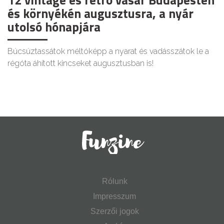
12 vintage és retró vásár Budapesten
és környékén augusztusra, a nyár
utolsó hónapjára
Búcsúztassátok méltóképp a nyarat és vadásszátok le a
régóta áhított kincseket augusztusban is!
Rólunk
Impresszum
Szerzői jogok