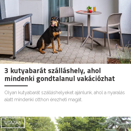
3 kutyabarát szálláshely, ahol
mindenki gondtalanul vakációzhat
Olyan kutyabarát szálláshelyeket ajánlunk, ahol a nyaralás
alatt mindenki otthon érezheti magát.
UTAZÁS