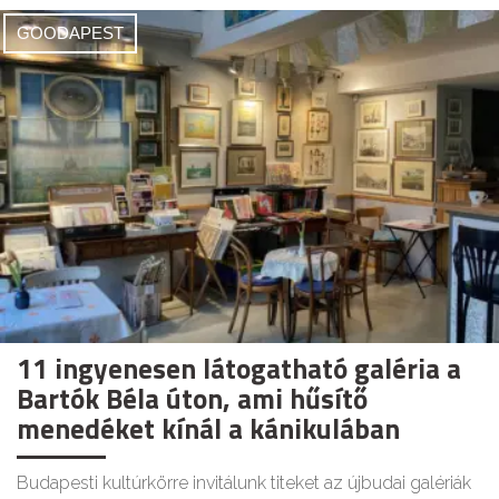
GOODAPEST
11 ingyenesen látogatható galéria a
Bartók Béla úton, ami hűsítő
menedéket kínál a kánikulában
Budapesti kultúrkörre invitálunk titeket az újbudai galériák