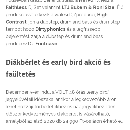
house-ban utazó zenei társulás, a
Nervo
, itt lesz a
Faithless
Dj Set valamint
LTJ Bukem & Roni Size
. Élő
produkcióval érkezik a walesi Dj/producer,
High
Contrast
, jön a dubstep, drum and bass és drumstep
tempót hozó
Dirtyphonics
és a legfrissebb
bejelentést zárja a dubstep és drum and bass
producer/DJ,
Funtcase
.
Diákbérlet és early bird akció és
faültetés
December 5-én indul a VOLT 48 órás „early bird“
jegyelővételi időszaka, amikor a legkedvezőbb áron
lehet hozzájutni bérletekhez és napijegyekhez. Idén
először kedvezményes diákbérlet is vásárolható,
amelyből az első 2020 db 24.990 Ft-os áron érhető el.