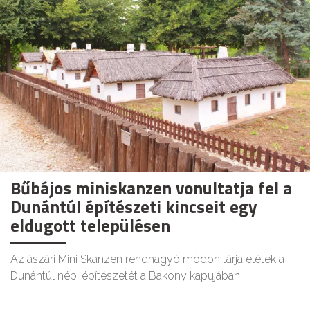
Bűbájos miniskanzen vonultatja fel a
Dunántúl építészeti kincseit egy
eldugott településen
Az ászári Mini Skanzen rendhagyó módon tárja elétek a
Dunántúl népi építészetét a Bakony kapujában.