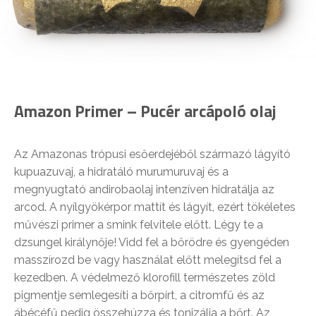
Amazon Primer – Pucér arcápoló olaj
Az Amazonas trópusi esőerdejéből származó lágyító
kupuazuvaj, a hidratáló murumuruvaj és a
megnyugtató andirobaolaj intenzíven hidratálja az
arcod. A nyílgyökérpor mattít és lágyít, ezért tökéletes
művészi primer a smink felvitele előtt. Légy te a
dzsungel királynője! Vidd fel a bőrödre és gyengéden
masszírozd be vagy használat előtt melegítsd fel a
kezedben. A védelmező klorofill természetes zöld
pigmentje semlegesíti a bőrpírt, a citromfű és az
ábécéfű pedig összehúzza és tonizálja a bőrt. Az