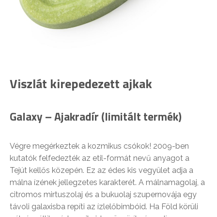
Viszlát kirepedezett ajkak
Galaxy – Ajakradír (limitált termék)
Végre megérkeztek a kozmikus csókok! 2009-ben
kutatók felfedezték az etil-formát nevű anyagot a
Tejút kellős közepén. Ez az édes kis vegyület adja a
málna ízének jellegzetes karakterét. A málnamagolaj, a
citromos mirtuszolaj és a bukuolaj szupernovája egy
távoli galaxisba repíti az ízlelőbimbóid. Ha Föld körüli