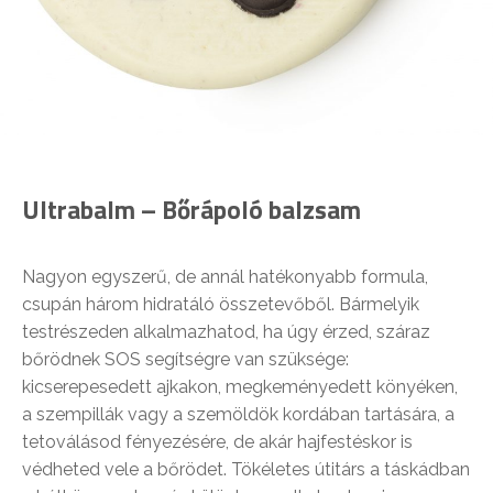
Ultrabalm – Bőrápoló balzsam
Nagyon egyszerű, de annál hatékonyabb formula,
csupán három hidratáló összetevőből. Bármelyik
testrészeden alkalmazhatod, ha úgy érzed, száraz
bőrödnek SOS segítségre van szüksége:
kicserepesedett ajkakon, megkeményedett könyéken,
a szempillák vagy a szemöldök kordában tartására, a
tetoválásod fényezésére, de akár hajfestéskor is
védheted vele a bőrödet. Tökéletes útitárs a táskádban