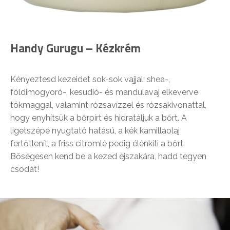
Handy Gurugu – Kézkrém
Kényeztesd kezeidet sok-sok vajjal: shea-,
földimogyoró-, kesudió- és mandulavaj elkeverve
tökmaggal, valamint rózsavízzel és rózsakivonattal,
hogy enyhítsük a bőrpírt és hidratáljuk a bőrt. A
ligetszépe nyugtató hatású, a kék kamillaolaj
fertőtlenít, a friss citromlé pedig élénkíti a bőrt.
Bőségesen kend be a kezed éjszakára, hadd tegyen
csodát!