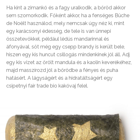
Ha kint a zimankó és a fagy uralkodik, a bőröd akkor
sem szomorkodik. Főként akkor, ha a fenséges Bûche
de Noëlt használod, mely nemcsak úgy néz ki, mint
egy karácsonyi édesség, de tele is van ünnepi
összetevőkkel, például lédús mandarinnal és
áfonyával, sőt még egy csepp brandy is került bele,
hiszen egy kis huncut csillogás mindenkinek jól áll. Adj
egy kis vizet az őrölt mandula és a kaolin keverékéhez,
majd masszírozd jól a bőrödbe a fényes és puha
hatásért. A lágyságért és a hidratáltságért egy
csipetnyi fair trade bio kakóvaj felel.