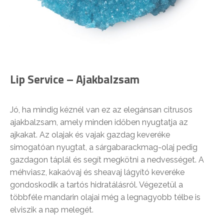
Lip Service – Ajakbalzsam
Jó, ha mindig kéznél van ez az elegánsan citrusos
ajakbalzsam, amely minden időben nyugtatja az
ajkakat. Az olajak és vajak gazdag keveréke
simogatóan nyugtat, a sárgabarackmag-olaj pedig
gazdagon táplál és segít megkötni a nedvességet. A
méhviasz, kakaóvaj és sheavaj lágyító keveréke
gondoskodik a tartós hidratálásról. Végezetül a
többféle mandarin olajai még a legnagyobb télbe is
elviszik a nap melegét.