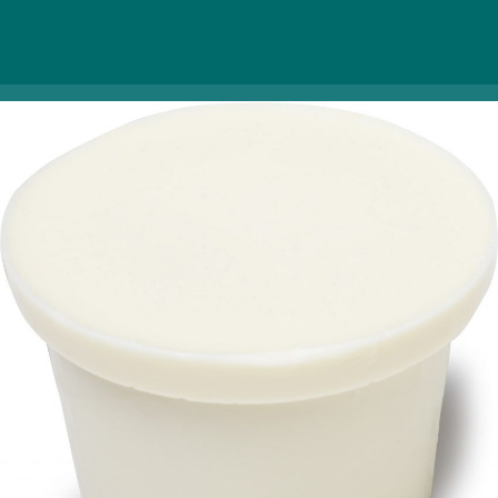
engedd, hogy felszívódjon és megnyugvást hozzon a
téli bőrnek.