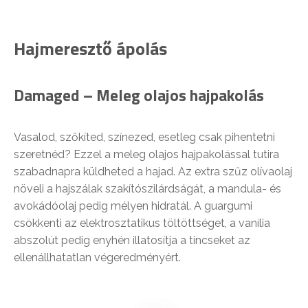
Hajmeresztő ápolás
Damaged – Meleg olajos hajpakolás
Vasalod, szőkíted, színezed, esetleg csak pihentetni
szeretnéd? Ezzel a meleg olajos hajpakolással tutira
szabadnapra küldheted a hajad. Az extra szűz olívaolaj
növeli a hajszálak szakítószilárdságát, a mandula- és
avokádóolaj pedig mélyen hidratál. A guargumi
csökkenti az elektrosztatikus töltöttséget, a vanília
abszolút pedig enyhén illatosítja a tincseket az
ellenállhatatlan végeredményért.