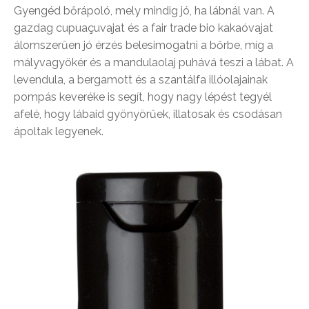
Gyengéd bőrápoló, mely mindig jó, ha lábnál van. A
gazdag cupuaçuvajat és a fair trade bio kakaóvajat
álomszerűen jó érzés belesimogatni a bőrbe, míg a
mályvagyökér és a mandulaolaj puhává teszi a lábat. A
levendula, a bergamott és a szantálfa illóolajainak
pompás keveréke is segít, hogy nagy lépést tegyél
afelé, hogy lábaid gyönyörűek, illatosak és csodásan
ápoltak legyenek.