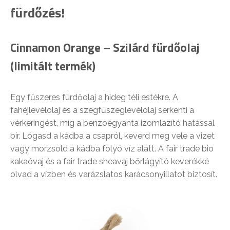
fürdőzés!
Cinnamon Orange – Szilárd fürdőolaj
(limitált termék)
Egy fűszeres fürdőolaj a hideg téli estékre. A
fahéjlevélolaj és a szegfűszeglevélolaj serkenti a
vérkeringést, míg a benzoégyanta izomlazító hatással
bír. Lógasd a kádba a csapról, keverd meg vele a vizet
vagy morzsold a kádba folyó víz alatt. A fair trade bio
kakaóvaj és a fair trade sheavaj bőrlágyító keverékké
olvad a vízben és varázslatos karácsonyillatot biztosít.