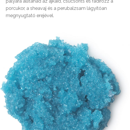
pályára állítanád az ajkaid, csücsöríts és radírozz a
porcukor, a sheavaj és a perubalzsam lágyítóan
megnyugtató erejével.