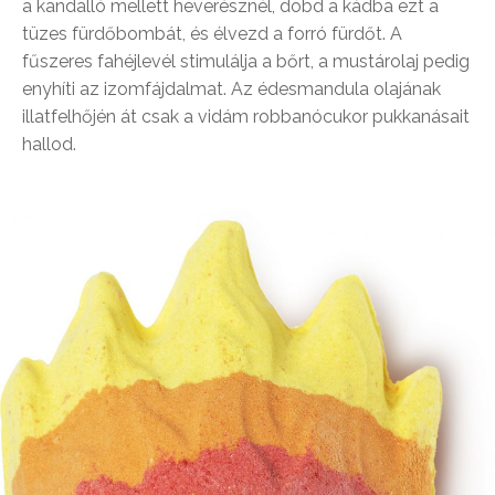
a kandalló mellett heverésznél, dobd a kádba ezt a
tüzes fürdőbombát, és élvezd a forró fürdőt. A
fűszeres fahéjlevél stimulálja a bőrt, a mustárolaj pedig
enyhíti az izomfájdalmat. Az édesmandula olajának
illatfelhőjén át csak a vidám robbanócukor pukkanásait
hallod.