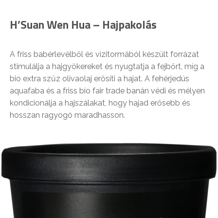
H’Suan Wen Hua – Hajpakolás
A friss babérlevélből és vízitormából készült forrázat
stimulálja a hajgyökereket és nyugtatja a fejbőrt, míg a
bio extra szűz olívaolaj erősíti a hajat. A fehérjedús
aquafaba és a friss bio fair trade banán védi és mélyen
kondicionálja a hajszálakat, hogy hajad erősebb és
hosszan ragyogó maradhasson.