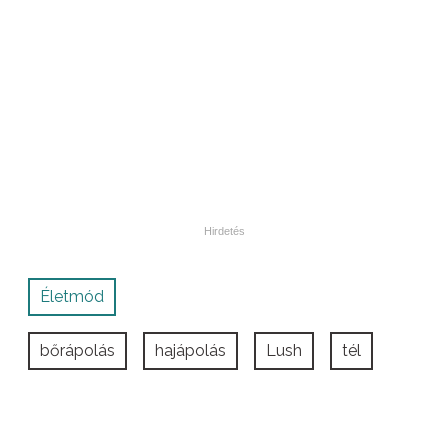
Életmód
bőrápolás
hajápolás
Lush
tél