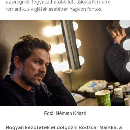
az öregnek, fogyaszthatóbb lett tőlük a film, ami
romantikus vígjáték esetében nagyon fontos.
Fotó: Németh Kriszti
Hogyan kezdtetek el dolgozni Bodzsár Márkkal a