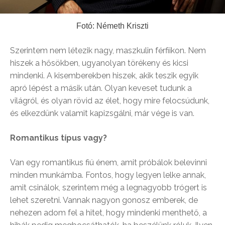
Fotó: Németh Kriszti
Szerintem nem létezik nagy, maszkulin férfiikon. Nem
hiszek a hősökben, ugyanolyan törékeny és kicsi
mindenki. A kisemberekben hiszek, akik teszik egyik
apró lépést a másik után. Olyan keveset tudunk a
világról, és olyan rövid az élet, hogy mire felocsúdunk,
és elkezdünk valamit kapizsgálni, már vége is van.
Romantikus típus vagy?
Van egy romantikus fiú énem, amit próbálok belevinni
minden munkámba. Fontos, hogy legyen lelke annak,
amit csinálok, szerintem még a legnagyobb trógert is
lehet szeretni. Vannak nagyon gonosz emberek, de
nehezen adom fel a hitet, hogy mindenki menthető, a