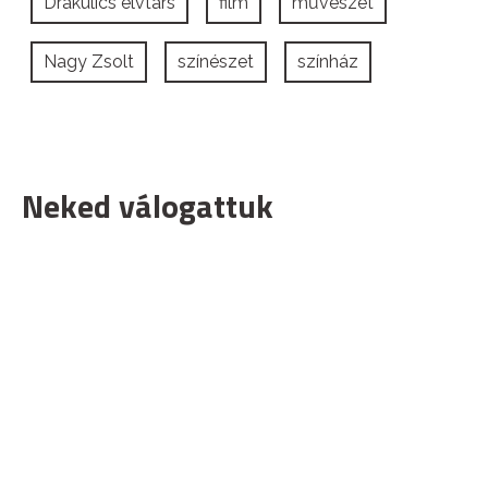
Drakulics elvtárs
film
művészet
Nagy Zsolt
színészet
színház
Neked válogattuk