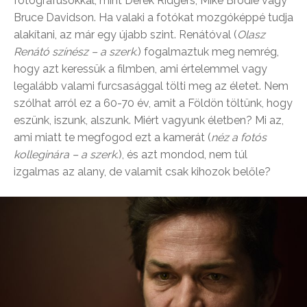
fotográfusokkal, mint Derek Ridgers, Mike Brodie vagy
Bruce Davidson. Ha valaki a fotókat mozgóképpé tudja
alakítani, az már egy újabb szint. Renátóval (
Olasz
Renátó színész – a szerk.
) fogalmaztuk meg nemrég,
hogy azt keressük a filmben, ami értelemmel vagy
legalább valami furcsasággal tölti meg az életet. Nem
szólhat arról ez a 60-70 év, amit a Földön töltünk, hogy
eszünk, iszunk, alszunk. Miért vagyunk életben? Mi az,
ami miatt te megfogod ezt a kamerát (
néz a fotós
kolleginára – a szerk.
), és azt mondod, nem túl
izgalmas az alany, de valamit csak kihozok belőle?