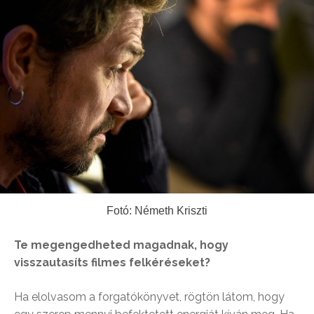
Fotó: Németh Kriszti
Te megengedheted magadnak, hogy
visszautasíts filmes felkéréseket?
Ha elolvasom a forgatókönyvet, rögtön látom, hogy