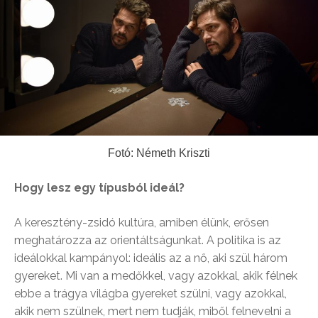
Fotó: Németh Kriszti
Hogy lesz egy típusból ideál?
A keresztény-zsidó kultúra, amiben élünk, erősen
meghatározza az orientáltságunkat. A politika is az
ideálokkal kampányol: ideális az a nő, aki szül három
gyereket. Mi van a medőkkel, vagy azokkal, akik félnek
ebbe a trágya világba gyereket szülni, vagy azokkal,
akik nem szülnek, mert nem tudják, miből felnevelni a