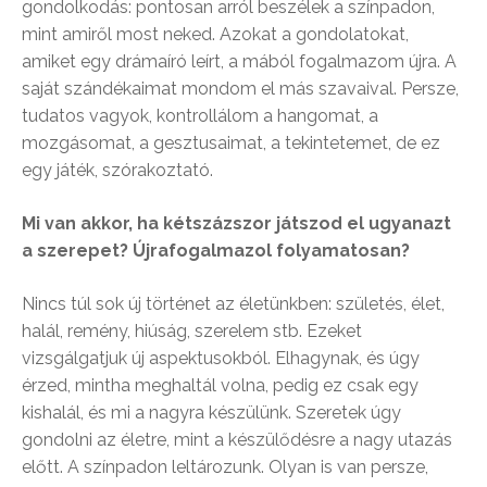
gondolkodás: pontosan arról beszélek a színpadon,
mint amiről most neked. Azokat a gondolatokat,
amiket egy drámaíró leírt, a mából fogalmazom újra. A
saját szándékaimat mondom el más szavaival. Persze,
tudatos vagyok, kontrollálom a hangomat, a
mozgásomat, a gesztusaimat, a tekintetemet, de ez
egy játék, szórakoztató.
Mi van akkor, ha kétszázszor játszod el ugyanazt
a szerepet? Újrafogalmazol folyamatosan?
Nincs túl sok új történet az életünkben: születés, élet,
halál, remény, hiúság, szerelem stb. Ezeket
vizsgálgatjuk új aspektusokból. Elhagynak, és úgy
érzed, mintha meghaltál volna, pedig ez csak egy
kishalál, és mi a nagyra készülünk. Szeretek úgy
gondolni az életre, mint a készülődésre a nagy utazás
előtt. A színpadon leltározunk. Olyan is van persze,