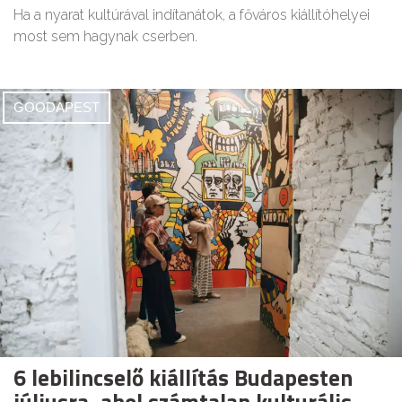
Ha a nyarat kultúrával indítanátok, a főváros kiállítóhelyei
most sem hagynak cserben.
GOODAPEST
6 lebilincselő kiállítás Budapesten
júliusra, ahol számtalan kulturális