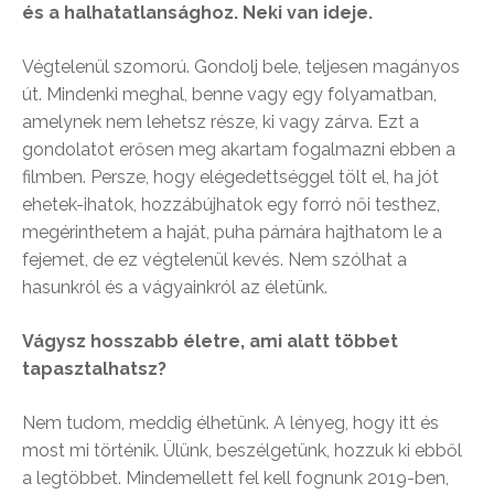
és a halhatatlansághoz. Neki van ideje.
Végtelenül szomorú. Gondolj bele, teljesen magányos
út. Mindenki meghal, benne vagy egy folyamatban,
amelynek nem lehetsz része, ki vagy zárva. Ezt a
gondolatot erősen meg akartam fogalmazni ebben a
filmben. Persze, hogy elégedettséggel tölt el, ha jót
ehetek-ihatok, hozzábújhatok egy forró női testhez,
megérinthetem a haját, puha párnára hajthatom le a
fejemet, de ez végtelenül kevés. Nem szólhat a
hasunkról és a vágyainkról az életünk.
Vágysz hosszabb életre, ami alatt többet
tapasztalhatsz?
Nem tudom, meddig élhetünk. A lényeg, hogy itt és
most mi történik. Ülünk, beszélgetünk, hozzuk ki ebből
a legtöbbet. Mindemellett fel kell fognunk 2019-ben,