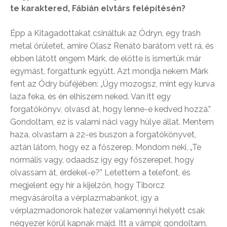
te karaktered, Fábián elvtárs felépítésén?
Épp a Kitagadottakat csináltuk az Ódryn, egy trash
metal őrületet, amire Olasz Renátó barátom vett rá, és
ebben látott engem Márk, de előtte is ismertük már
egymást, forgattunk együtt. Azt mondja nekem Márk
fent az Ódry büféjében: „Úgy mozogsz, mint egy kurva
laza feka, és én elhiszem neked. Van itt egy
forgatókönyv, olvasd át, hogy lenne-e kedved hozzá.”
Gondoltam, ez is valami náci vagy hülye állat. Mentem
haza, olvastam a 22-es buszon a forgatókönyvet,
aztán látom, hogy ez a főszerep. Mondom neki, „Te
normális vagy, odaadsz így egy főszerepet, hogy
olvassam át, érdekel-e?” Letettem a telefont, és
megjelent egy hír a kijelzőn, hogy Tiborcz
megvásárolta a vérplazmabankot, így a
vérplazmadonorok hatezer valamennyi helyett csak
négyezer körül kapnak majd. Itt a vámpír, gondoltam.