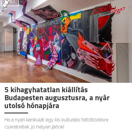
KULT
5 kihagyhatatlan kiállítás
Budapesten augusztusra, a nyár
utolsó hónapjára
Ha a nyári kánikulát egy kis kulturális feltöltődésre
cserélnétek, jó helyen jártok!