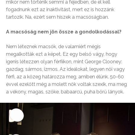
mikor nem történik semmi a fejedben, de el kell
fogadnunk ezt az inaktivitást, mert ez is hozzánk
tartozik. Na, ezért sem hiszek a macsóságban.
A macsóság nem jön össze a gondolkodással?
Nem léteznek macsók, de valamiért mégis
megalkották ezt a képet. Ez egy belső vágy, hogy
igenis létezzen olyan férfiikon, mint George Clooney:
gazdag, sármos, izmos. Az ideálokat, legyen női vagy
férfi, az a közeg határozza meg, amiben élünk. 50-60
évvel ezelőtt még a molett nők voltak szexik, ma meg
a vékony, magas, szőke, babaarcú, puha bőrű lányok.