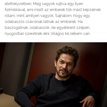
élethelyzetben. Meg vagyok sújtva egy ilyen
fizimiskával, ami miatt az emberek tök mást képzelnek
rólam, mint amilyen vagyok. Sajnálom, hogy egy
odabaszós csávónak látnak az emberek. Ha
baszogatnak, odabaszok, de egyébként szépen,
nyugodtan szeretnék élni. Virágos kis lelkem van.