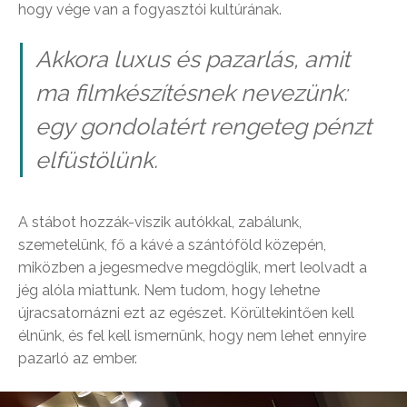
hogy vége van a fogyasztói kultúrának.
Akkora luxus és pazarlás, amit
ma filmkészítésnek nevezünk:
egy gondolatért rengeteg pénzt
elfüstölünk.
A stábot hozzák-viszik autókkal, zabálunk,
szemetelünk, fő a kávé a szántóföld közepén,
miközben a jegesmedve megdöglik, mert leolvadt a
jég alóla miattunk. Nem tudom, hogy lehetne
újracsatornázni ezt az egészet. Körültekintően kell
élnünk, és fel kell ismernünk, hogy nem lehet ennyire
pazarló az ember.