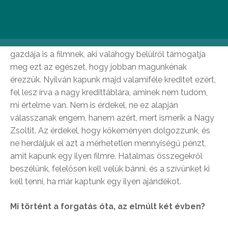
Valójában nem tudom, ez mit jelent vagy milyen
jogkörei vannak az executive producernek. Pék Csabi
(
producer – a szerk
.) szerette volna, ha van egy belső
gazdája is a filmnek, aki valahogy belülről támogatja
meg ezt az egészet, hogy jobban magunkénak
érezzük. Nyilván kapunk majd valamiféle kreditet ezért,
fel lesz írva a nagy kredittáblára, aminek nem tudom,
mi értelme van. Nem is érdekel, ne ez alapján
válasszanak engem, hanem azért, mert ismerik a Nagy
Zsoltit. Az érdekel, hogy kőkeményen dolgozzunk, és
ne herdáljuk el azt a mérhetetlen mennyiségű pénzt,
amit kapunk egy ilyen filmre. Hatalmas összegekről
beszélünk, felelősen kell velük bánni, és a szívünket ki
kell tenni, ha már kaptunk egy ilyen ajándékot.
Mi történt a forgatás óta, az elmúlt két évben?