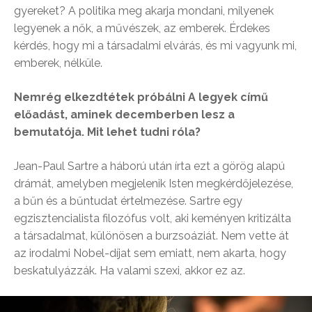
gyereket? A politika meg akarja mondani, milyenek
legyenek a nők, a művészek, az emberek. Érdekes
kérdés, hogy mi a társadalmi elvárás, és mi vagyunk mi,
emberek, nélküle.
Nemrég elkezdtétek próbálni A legyek című
előadást, aminek decemberben lesz a
bemutatója. Mit lehet tudni róla?
Jean-Paul Sartre a háború után írta ezt a görög alapú
drámát, amelyben megjelenik Isten megkérdőjelezése,
a bűn és a bűntudat értelmezése. Sartre egy
egzisztencialista filozófus volt, aki keményen kritizálta
a társadalmat, különösen a burzsoáziát. Nem vette át
az irodalmi Nobel-díjat sem emiatt, nem akarta, hogy
beskatulyázzák. Ha valami szexi, akkor ez az.