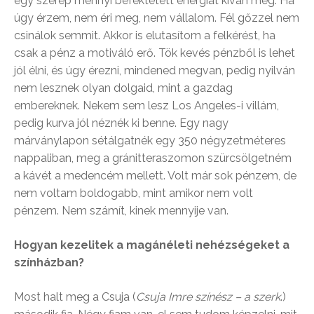
egy szerep mennyi befektetett energiát kíván meg. Ha
úgy érzem, nem éri meg, nem vállalom. Fél gőzzel nem
csinálok semmit. Akkor is elutasítom a felkérést, ha
csak a pénz a motiváló erő. Tök kevés pénzből is lehet
jól élni, és úgy érezni, mindened megvan, pedig nyilván
nem lesznek olyan dolgaid, mint a gazdag
embereknek. Nekem sem lesz Los Angeles-i villám,
pedig kurva jól néznék ki benne. Egy nagy
márványlapon sétálgatnék egy 350 négyzetméteres
nappaliban, meg a gránitteraszomon szürcsölgetném
a kávét a medencém mellett. Volt már sok pénzem, de
nem voltam boldogabb, mint amikor nem volt
pénzem. Nem számít, kinek mennyije van.
Hogyan kezelitek a magánéleti nehézségeket a
színházban?
Most halt meg a Csuja (
Csuja Imre színész – a szerk
.)