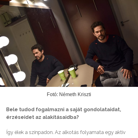
Fotó: Németh Kriszti
Bele tudod fogalmazni a saját gondolataidat,
érzéseidet az alakításaidba?
Így élek a színpadon. Az alkotás folyamata egy aktív