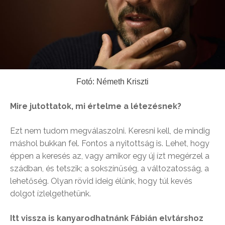
Fotó: Németh Kriszti
Mire jutottatok, mi értelme a létezésnek?
Ezt nem tudom megválaszolni. Keresni kell, de mindig
máshol bukkan fel. Fontos a nyitottság is. Lehet, hogy
éppen a keresés az, vagy amikor egy új ízt megérzel a
szádban, és tetszik; a sokszínűség, a változatosság, a
lehetőség. Olyan rövid ideig élünk, hogy túl kevés
dolgot ízlelgethetünk.
Itt vissza is kanyarodhatnánk Fábián elvtárshoz