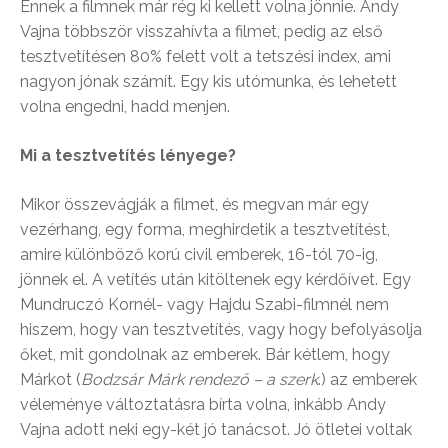
Ennek a filmnek már rég ki kellett volna jönnie. Andy
Vajna többször visszahívta a filmet, pedig az első
tesztvetítésen 80% felett volt a tetszési index, ami
nagyon jónak számít. Egy kis utómunka, és lehetett
volna engedni, hadd menjen.
Mi a tesztvetítés lényege?
Mikor összevágják a filmet, és megvan már egy
vezérhang, egy forma, meghirdetik a tesztvetítést,
amire különböző korú civil emberek, 16-tól 70-ig,
jönnek el. A vetítés után kitöltenek egy kérdőívet. Egy
Mundruczó Kornél- vagy Hajdu Szabi-filmnél nem
hiszem, hogy van tesztvetítés, vagy hogy befolyásolja
őket, mit gondolnak az emberek. Bár kétlem, hogy
Márkot (
Bodzsár Márk rendező – a szerk
.) az emberek
véleménye változtatásra bírta volna, inkább Andy
Vajna adott neki egy-két jó tanácsot. Jó ötletei voltak