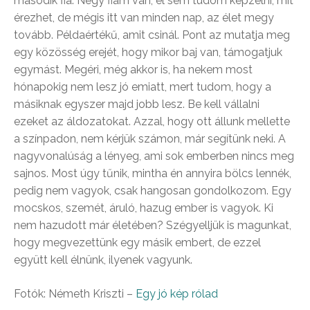
második fia. Négy fiam van, el sem tudom képzelni, mit
érezhet, de mégis itt van minden nap, az élet megy
tovább. Példaértékű, amit csinál. Pont az mutatja meg
egy közösség erejét, hogy mikor baj van, támogatjuk
egymást. Megéri, még akkor is, ha nekem most
hónapokig nem lesz jó emiatt, mert tudom, hogy a
másiknak egyszer majd jobb lesz. Be kell vállalni
ezeket az áldozatokat. Azzal, hogy ott állunk mellette
a színpadon, nem kérjük számon, már segítünk neki. A
nagyvonalúság a lényeg, ami sok emberben nincs meg
sajnos. Most úgy tűnik, mintha én annyira bölcs lennék,
pedig nem vagyok, csak hangosan gondolkozom. Egy
mocskos, szemét, áruló, hazug ember is vagyok. Ki
nem hazudott már életében? Szégyelljük is magunkat,
hogy megvezettünk egy másik embert, de ezzel
együtt kell élnünk, ilyenek vagyunk.
Fotók: Németh Kriszti –
Egy jó kép rólad