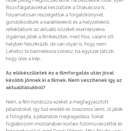
hibák pedig megbocsáthatók, ha beszélünk róluk. Ilyen
filozofálgatásokkal készültünk a Drakulicsra is:
folyamatosan reszelgettük a forgatókönyvet,
gondolkodtunk a karakterekről és a helyzetekről,
reflektáltunk az aktuális közéleti eseményekre.
Izgalmas játék a filmkészítés, mert friss, valami ott
helyben felszikrázik, de van olyan is, hogy nem.
Lehetsz te bármekkora színész, ha egyszer látszik,
hogy üres a kép.
Az előkészületek és a filmforgatás után jóval
később jönnek ki a filmek. Nem veszítenek így az
aktualitásukból?
Nem, a film hordozza ezeket a megfagyasztott
pillanatokat, így tud eredeti és önazonos lenni. Jó játék
a fotográfia, a pillanatok megragadása. Sokat
foglalkozom mostanában kortárs fotóművészettel és