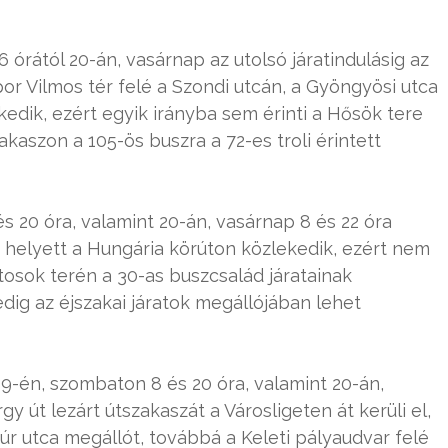
 órától 20-án, vasárnap az utolsó járatindulásig az
por Vilmos tér felé a Szondi utcán, a Gyöngyösi utca
edik, ezért egyik irányba sem érinti a Hősök tere
akaszon a 105-ös buszra a 72-es troli érintett
 20 óra, valamint 20-án, vasárnap 8 és 22 óra
a helyett a Hungária körúton közlekedik, ezért nem
tosok terén a 30-as buszcsalád járatainak
dig az éjszakai járatok megállójában lehet
19-én, szombaton 8 és 20 óra, valamint 20-án,
y út lezárt útszakaszát a Városligeten át kerüli el,
úr utca megállót, továbbá a Keleti pályaudvar felé