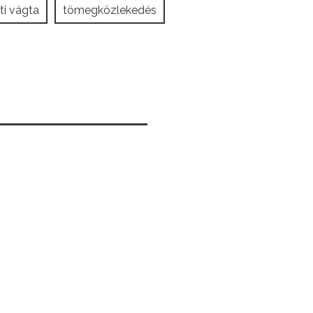
i vágta
tömegközlekedés