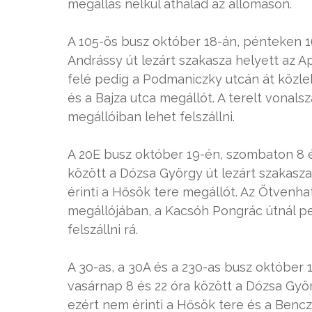
megállás nélkül áthalad az állomáson.
A 105-ös busz október 18-án, pénteken 16
Andrássy út lezárt szakasza helyett az A
felé pedig a Podmaniczky utcán át közlek
és a Bajza utca megállót. A terelt vonalsz
megállóiban lehet felszállni.
A 20E busz október 19-én, szombaton 8 és
között a Dózsa György út lezárt szakasz
érinti a Hősök tere megállót. Az Ötvenha
megállójában, a Kacsóh Pongrác útnál pe
felszállni rá.
A 30-as, a 30A és a 230-as busz október 
vasárnap 8 és 22 óra között a Dózsa Györg
ezért nem érinti a Hősök tere és a Bencz