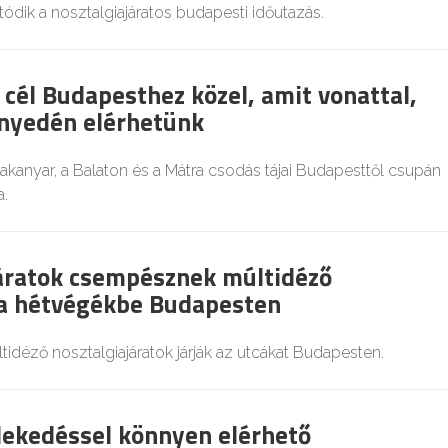
atódik a nosztalgiajáratos budapesti időutazás.
 cél Budapesthez közel, amit vonattal,
nyedén elérhetünk
akanyar, a Balaton és a Mátra csodás tájai Budapesttől csupán
a.
áratok csempésznek múltidéző
 a hétvégékbe Budapesten
tidéző nosztalgiajáratok járják az utcákat Budapesten.
ekedéssel könnyen elérhető