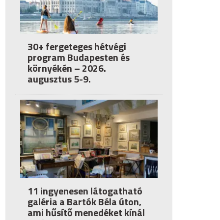
30+ fergeteges hétvégi
program Budapesten és
környékén – 2026.
augusztus 5-9.
11 ingyenesen látogatható
galéria a Bartók Béla úton,
ami hűsítő menedéket kínál