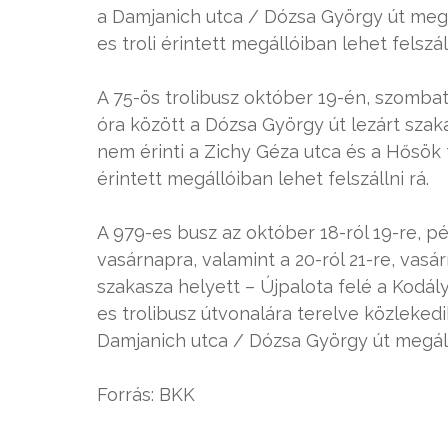
a Damjanich utca / Dózsa György út megál
es troli érintett megállóiban lehet felszáll
A 75-ös trolibusz október 19-én, szombat
óra között a Dózsa György út lezárt szak
nem érinti a Zichy Géza utca és a Hősök te
érintett megállóiban lehet felszállni rá.
A 979-es busz az október 18-ról 19-re, pé
vasárnapra, valamint a 20-ról 21-re, vasá
szakasza helyett – Újpalota felé a Kodály
es trolibusz útvonalára terelve közlekedi
Damjanich utca / Dózsa György út megál
Forrás: BKK