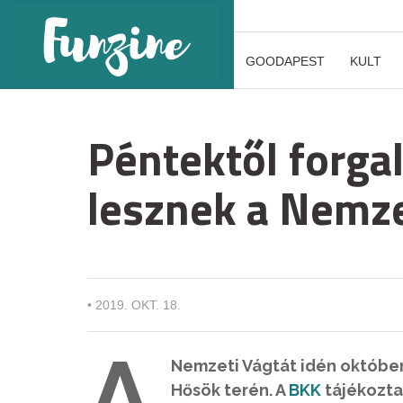
GOODAPEST
KULT
Péntektől forga
lesznek a Nemze
•
2019. OKT. 18.
A
Nemzeti Vágtát idén október
Hősök terén. A
BKK
tájékozta