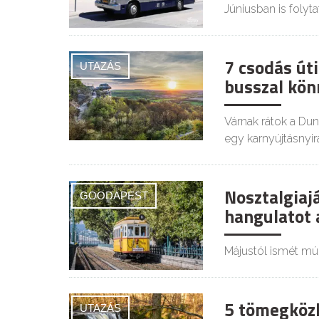
Júniusban is folyt
7 csodás úti
UTAZÁS
busszal kön
Várnak rátok a Dun
egy karnyújtásnyir
Nosztalgiaj
GOODAPEST
hangulatot
Májustól ismét múl
5 tömegközl
UTAZÁS