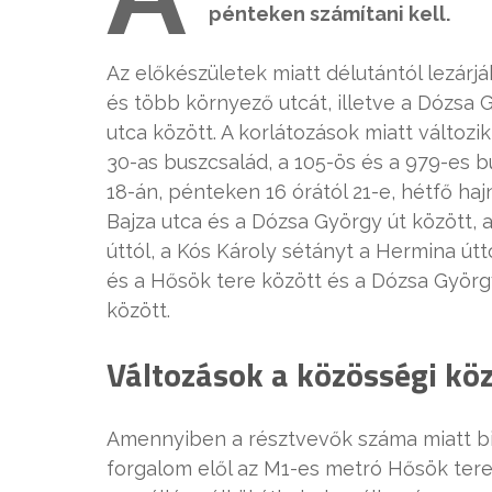
pénteken számítani kell.
Az előkészületek miatt délutántól lezárjá
és több környező utcát, illetve a Dózsa G
utca között. A korlátozások miatt változik
30-as buszcsalád, a 105-ös és a 979-es b
18-án, pénteken 16 órától 21-e, hétfő hajn
Bajza utca és a Dózsa György út között, a
úttól, a Kós Károly sétányt a Hermina útt
és a Hősök tere között és a Dózsa György
között.
Változások a közösségi kö
Amennyiben a résztvevők száma miatt biz
forgalom elől az M1-es metró Hősök tere 