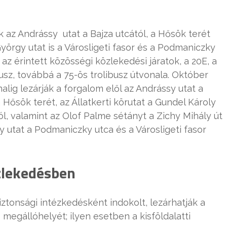
k az Andrássy utat a Bajza utcától, a Hősök terét
yörgy utat is a Városligeti fasor és a Podmaniczky
 az érintett közösségi közlekedési járatok, a 20E, a
usz, továbbá a 75-ös trolibusz útvonala. Október
alig lezárják a forgalom elől az Andrássy utat a
 Hősök terét, az Állatkerti körutat a Gundel Károly
ól, valamint az Olof Palme sétányt a Zichy Mihály út
 utat a Podmaniczky utca és a Városligeti fasor
zlekedésben
tonsági intézkedésként indokolt, lezárhatják a
megállóhelyét; ilyen esetben a kisföldalatti