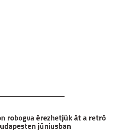
n robogva érezhetjük át a retró
Budapesten júniusban