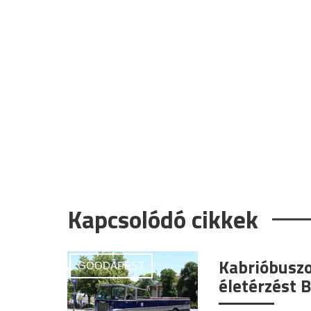
Kapcsolódó cikkek
Kabrióbuszo
GOODAPEST
életérzést 