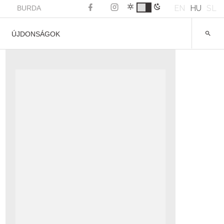
EN
HU
SL
BURDA
ÚJDONSÁGOK