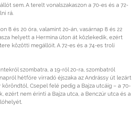
lót sem. A terelt vonalszakaszon a 70-es és a 72-
ni rá.
on 8 és 20 óra, valamint 20-án, vasárnap 8 és 22
asza helyett a Hermina úton át közlekedik, ezért
re közötti megállóit. A 72-es és a 74-es troli
ntekről szombatra, a 19-ről 20-ra, szombatról
rnapról hétfőre virradó éjszaka az Andrássy út lezárt
 köröndtől, Csepel felé pedig a Bajza utcáig – a 70-
k, ezért nem érinti a Bajza utca, a Benczúr utca és a
lóhelyét.