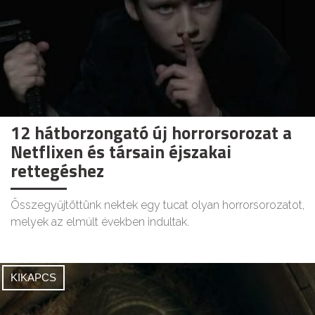
12 hátborzongató új horrorsorozat a
Netflixen és társain éjszakai
rettegéshez
Összegyűjtöttünk nektek egy tucat olyan horrorsorozatot,
melyek az elmúlt években indultak.
KIKAPCS