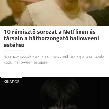
10 rémisztő sorozat a Netflixen és
társain a hátborzongató halloweeni
estéhez
Szemezgessetek az elmúlt évek hátborzongató sorozatai
közül halloween estéjére!
KIKAPCS