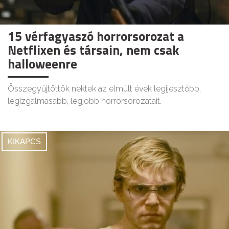
15 vérfagyaszó horrorsorozat a
Netflixen és társain, nem csak
halloweenre
Összegyűjtöttök nektek az elmúlt évek legijesztőbb,
legizgalmasabb, legjobb horrorsorozatait.
KIKAPCS