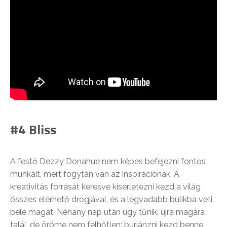
#4 Bliss
A festő Dezzy Donahue nem képes befejezni fontos
munkáit, mert fogytán van az inspirációnak. A
kreativitás forrását keresve kísérletezni kezd a világ
összes elérhető drogjával, és a legvadabb bulikba veti
bele magát. Néhány nap után úgy tűnik, újra magára
talál, de öröme nem felhőtlen: burjánzni kezd benne