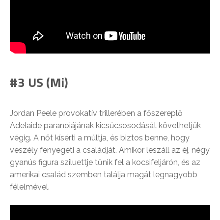
#3 US (Mi)
Jordan Peele provokatív trillerében a főszereplő
Adelaide paranoiájának kicsúcsosodását követhetjük
végig. A nőt kísérti a múltja, és biztos benne, hogy
veszély fenyegeti a családját. Amikor leszáll az éj, négy
gyanús figura sziluettje tűnik fel a kocsifeljárón, és az
amerikai család szemben találja magát legnagyobb
félelmével.