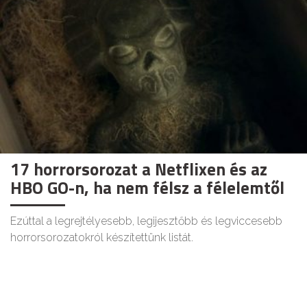
17 horrorsorozat a Netflixen és az
HBO GO-n, ha nem félsz a félelemtől
Ezúttal a legrejtélyesebb, legijesztőbb és legviccesebb
horrorsorozatokról készítettünk listát.