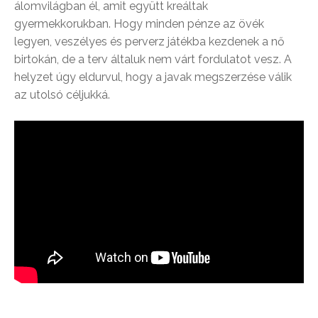
álomvilágban él, amit együtt kreáltak
gyermekkorukban. Hogy minden pénze az övék
legyen, veszélyes és perverz játékba kezdenek a nő
birtokán, de a terv általuk nem várt fordulatot vesz. A
helyzet úgy eldurvul, hogy a javak megszerzése válik
az utolsó céljukká.