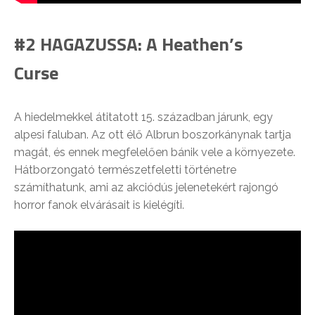
#2 HAGAZUSSA: A Heathen’s
Curse
A hiedelmekkel átitatott 15. században járunk, egy
alpesi faluban. Az ott élő Albrun boszorkánynak tartja
magát, és ennek megfelelően bánik vele a környezete.
Hátborzongató természetfeletti történetre
számíthatunk, ami az akciódús jelenetekért rajongó
horror fanok elvárásait is kielégíti.