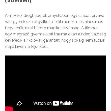
A mexikói drogháborúk árnyékában egy csapat árvává
vált gyerek szülei gyilkosai elől menekül, és nincs más
fegyverük, mint három mágikus kívánság. A filmben
egy megrázó gyermekkori trauma okán a rideg valóság
keveredik a fikcióval; garantált, hogy sokáig nem tudjuk
majd kiverni a fejünkből.