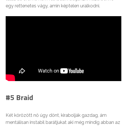
egy rettenetes vágy, amin képtelen uralkodni.
#5 Braid
Két körözött nő úgy dönt, kirabolják gazdag, ám
mentálisan instabil barátjukat aki még mindig abban az