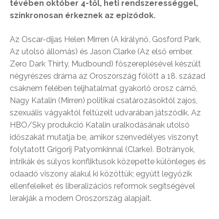
tévében október 4-től, heti rendszerességgel,
szinkronosan érkeznek az epizódok.
Az Oscar-díjas Helen Mirren (A királynő, Gosford Park,
Az utolsó állomás) és Jason Clarke (Az első ember,
Zero Dark Thirty, Mudbound) főszereplésével készült
négyrészes dráma az Oroszország fölött a 18. század
csaknem felében teljhatalmat gyakorló orosz cárnő,
Nagy Katalin (Mirren) politikai csatározásoktól zajos,
szexuális vágyaktól feltüzelt udvarában játszódik. Az
HBO/Sky produkció Katalin uralkodásának utolsó
időszakát mutatja be, amikor szenvedélyes viszonyt
folytatott Grigorij Patyomkinnal (Clarke). Botrányok,
intrikák és súlyos konfliktusok közepette különleges és
odaadó viszony alakul ki közöttük; együtt legyőzik
ellenfeleiket és liberalizációs reformok segítségével
lerakják a modern Oroszország alapjait.