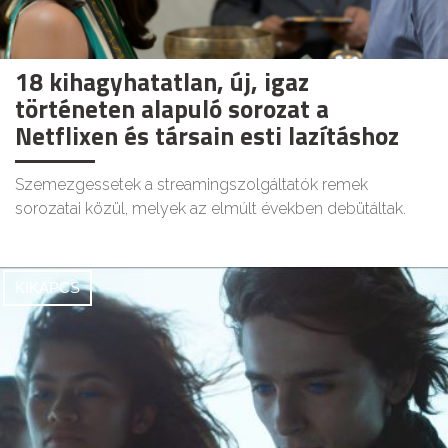
18 kihagyhatatlan, új, igaz
történeten alapuló sorozat a
Netflixen és társain esti lazításhoz
Szemezgessetek a streamingszolgáltatók remek
sorozatai közül, melyek az elmúlt években debütáltak.
KIKAPCS