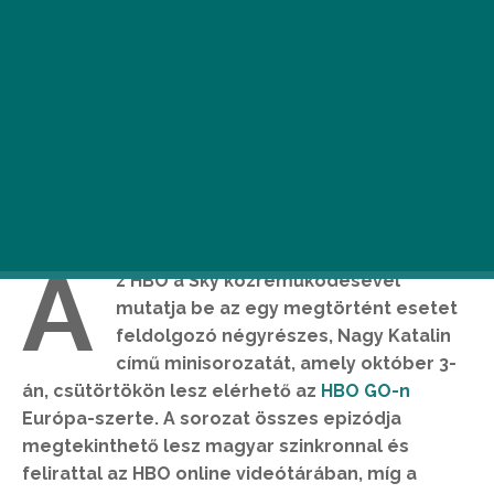
A
z HBO a Sky közreműködésével
mutatja be az egy megtörtént esetet
feldolgozó négyrészes, Nagy Katalin
című minisorozatát, amely október 3-
án, csütörtökön lesz elérhető az
HBO GO-n
Európa-szerte. A sorozat összes epizódja
megtekinthető lesz magyar szinkronnal és
felirattal az HBO online videótárában, míg a