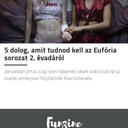
5 dolog, amit tudnod kell az Eufória
sorozat 2. évadáról
Januárban jön a 2019-ben hatalmas sikert arató Eufória új
évada, amelyben folytatódik Rue története.