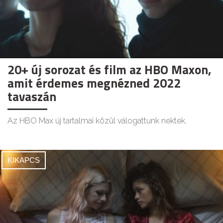
20+ új sorozat és film az HBO Maxon,
amit érdemes megnézned 2022
tavaszán
Az HBO Max új tartalmai közül válogattunk nektek.
KIKAPCS