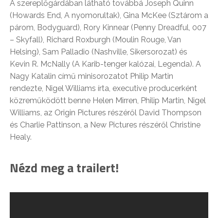
A szereplőgárdában látható továbbá Joseph Quinn
(Howards End, A nyomorultak), Gina McKee (Sztárom a
párom, Bodyguard), Rory Kinnear (Penny Dreadful, 007
– Skyfall), Richard Roxburgh (Moulin Rouge, Van
Helsing), Sam Palladio (Nashville, Sikersorozat) és
Kevin R. McNally (A Karib-tenger kalózai, Legenda). A
Nagy Katalin című minisorozatot Philip Martin
rendezte, Nigel Williams írta, executive producerként
közreműködött benne Helen Mirren, Philip Martin, Nigel
Williams, az Origin Pictures részéről David Thompson
és Charlie Pattinson, a New Pictures részéről Christine
Healy.
Nézd meg a trailert!