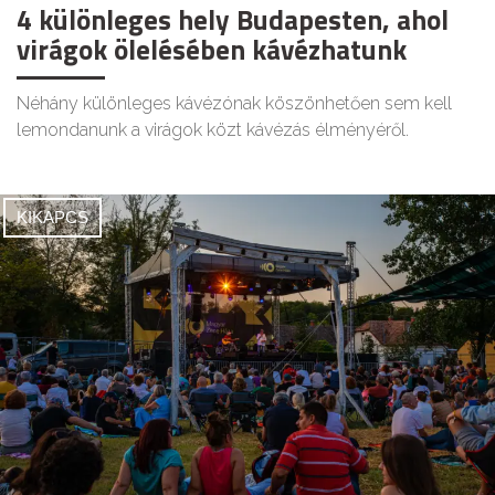
4 különleges hely Budapesten, ahol
virágok ölelésében kávézhatunk
Néhány különleges kávézónak köszönhetően sem kell
lemondanunk a virágok közt kávézás élményéről.
KIKAPCS