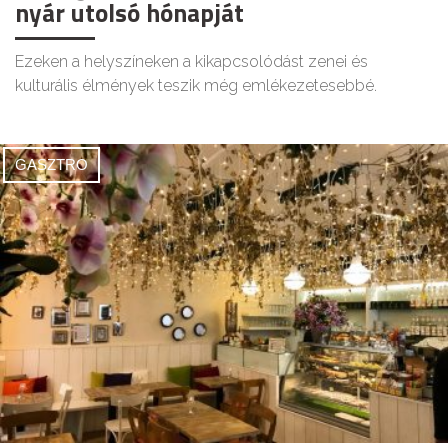
nyár utolsó hónapját
Ezeken a helyszíneken a kikapcsolódást zenei és
kulturális élmények teszik még emlékezetesebbé.
GASZTRO