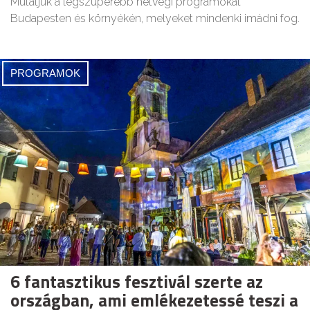
Mutatjuk a legszuperebb hétvégi programokat
Budapesten és környékén, melyeket mindenki imádni fog.
PROGRAMOK
6 fantasztikus fesztivál szerte az
országban, ami emlékezetessé teszi a