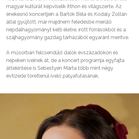
magyar kultúrát képviselik itthon és világszerte. Az
énekesnő koncertjein a Bartók Béla és Kodály Zoltán
által gyűjtött, már majdnem feledésbe merülő
népdalhagyományt kelti életre, írott forrásokból és a
szájhagyomány gazdag tárházából egyaránt merítve.
A műsorban felcsendülő dalok évszázadokon és
népeken ívelnek át, de a koncert programja egyfajta
áttekintése is Sebestyén Márta több mint négy
évtizede töretlenül ívelő pályafutásának.