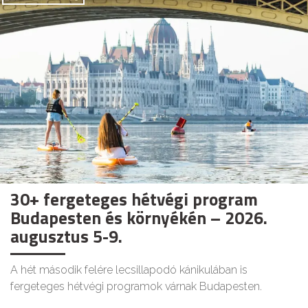
30+ fergeteges hétvégi program
Budapesten és környékén – 2026.
augusztus 5-9.
A hét második felére lecsillapodó kánikulában is
fergeteges hétvégi programok várnak Budapesten.