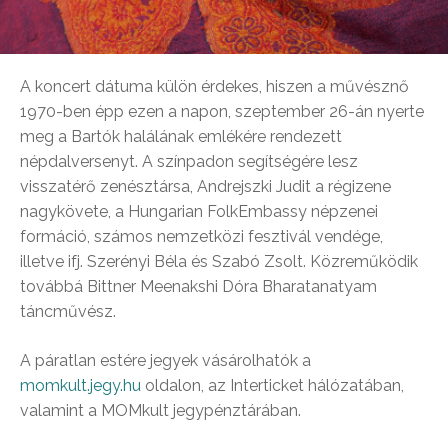
A koncert dátuma külön érdekes, hiszen a művésznő
1970-ben épp ezen a napon, szeptember 26-án nyerte
meg a Bartók halálának emlékére rendezett
népdalversenyt. A színpadon segítségére lesz
visszatérő zenésztársa, Andrejszki Judit a régizene
nagykövete, a Hungarian FolkEmbassy népzenei
formáció, számos nemzetközi fesztivál vendége,
illetve ifj. Szerényi Béla és Szabó Zsolt. Közreműködik
továbbá Bittner Meenakshi Dóra Bharatanatyam
táncművész.
A páratlan estére jegyek vásárolhatók a
momkult.jegy.hu
oldalon, az Interticket hálózatában,
valamint a MOMkult jegypénztárában.