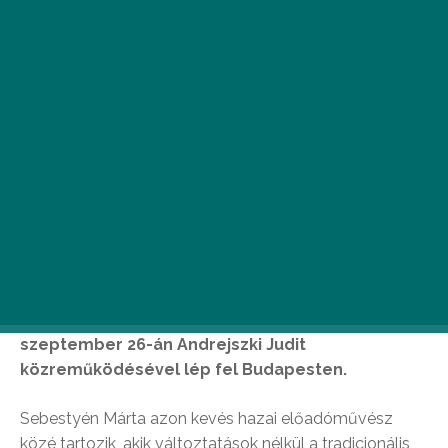
A Kossuth-, Prima Primissima és UNESCO Artist
for Peace díjakkal elismert művésznő
szeptember 26-án Andrejszki Judit
közreműködésével lép fel Budapesten.
Sebestyén Márta azon kevés hazai előadóművész
közé tartozik, akik változtatások nélkül a tradicionális