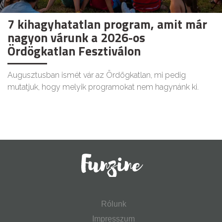
7 kihagyhatatlan program, amit már
nagyon várunk a 2026-os
Ördögkatlan Fesztiválon
Augusztusban ismét vár az Ördögkatlan, mi pedig
mutatjuk, hogy melyik programokat nem hagynánk ki.
Rólunk
Impresszum