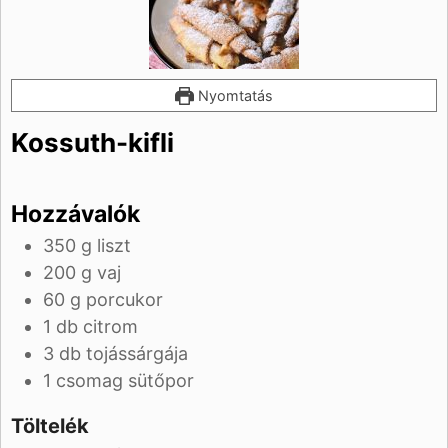
Nyomtatás
Kossuth-kifli
Hozzávalók
350
g
liszt
200
g
vaj
60
g
porcukor
1
db
citrom
3
db
tojássárgája
1
csomag
sütőpor
Töltelék