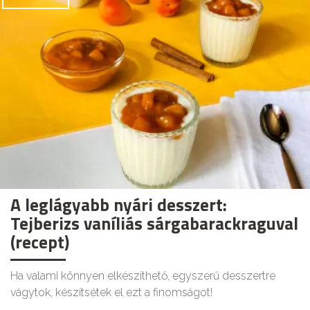
A leglágyabb nyári desszert:
Tejberizs vaníliás sárgabarackraguval
(recept)
Ha valami könnyen elkészíthető, egyszerű desszertre
vágytok, készítsétek el ezt a finomságot!