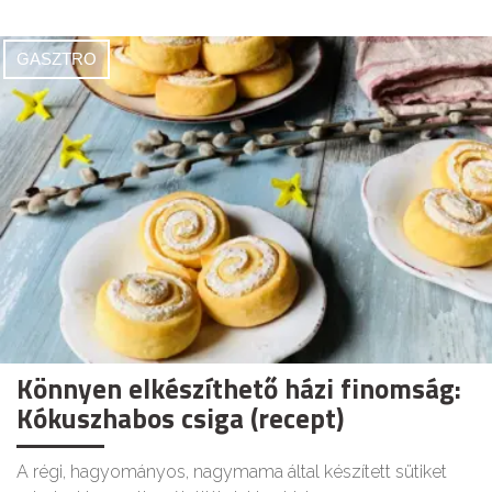
GASZTRO
Könnyen elkészíthető házi finomság:
Kókuszhabos csiga (recept)
A régi, hagyományos, nagymama által készített sütiket