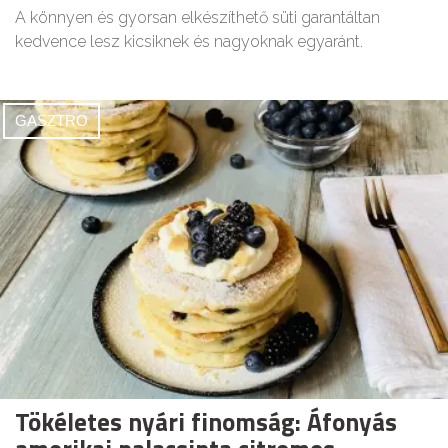
A könnyen és gyorsan elkészíthető süti garantáltan
kedvence lesz kicsiknek és nagyoknak egyaránt.
GASZTRO
Tökéletes nyári finomság: Áfonyás