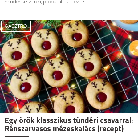
mindenki szereti, próbáljátok ki ezt is!
GASZTRO
Egy örök klasszikus tündéri csavarral:
Rénszarvasos mézeskalács (recept)