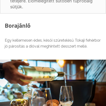
tetejére. Előmelegített sütőben tűpróbáig
sütjük.
Borajánló
Egy kellemesen édes, késői szüretelésű Tokaji fehérbor
jó párosítás a dióval meghintett desszert mellé.