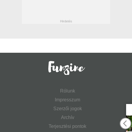
Rólunk
Impresszum
Szerzői jogok
Archív
Terjesztési pontok