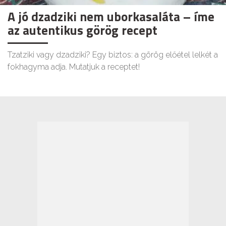
A jó dzadziki nem uborkasaláta – íme
az autentikus görög recept
Tzatziki vagy dzadziki? Egy biztos: a görög előétel lelkét a
fokhagyma adja. Mutatjuk a receptet!