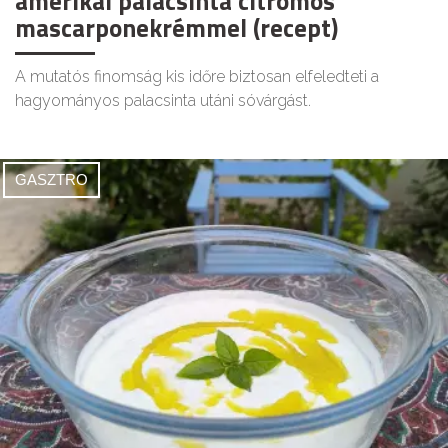
amerikai palacsinta citromos
mascarponekrémmel (recept)
A mutatós finomság kis időre biztosan elfeledteti a
hagyományos palacsinta utáni sóvárgást.
GASZTRO