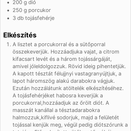
200
g
dió
250
g
porcukor
3
db
tojásfehérje
Elkészítés
A lisztet a porcukorral és a sütőporral
összekeverjük. Hozzáadjuk
a vajat, a citrom
kifacsart levét és a három tojássárgáját,
amivel jól
eldolgozzuk. Rövid ideig pihentetjük.
A kapott tésztát félujjnyi vastagra
nyújtjuk, a
lapot háromszög alakú darabokra vágjuk.
Ezután hozzálátunk a
töltelék elkészítéséhez.
A tojásfehérjéket habosra keverjük a
porcukorral,
hozzáadjuk az őrölt diót. A
masszát kanállal a tésztadarabokra
halmozzuk,
kiflivé sodorjuk, majd a felületét
tojással kenjük meg, végül pedig diót
szórunk a