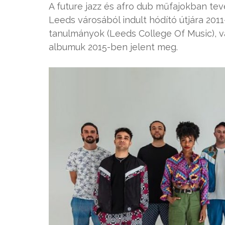
A future jazz és afro dub műfajokban te
Leeds városából indult hódító útjára 201
tanulmányok (Leeds College Of Music), va
albumuk 2015-ben jelent meg.