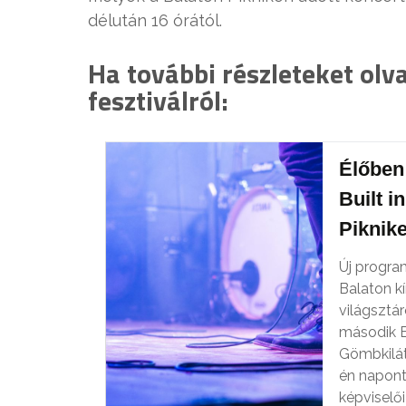
délután 16 órától.
Ha további részleteket olv
fesztiválról:
Élőben
Built i
Piknik
Új progr
Balaton k
világsztár
második B
Gömbkilát
én napont
képviselői