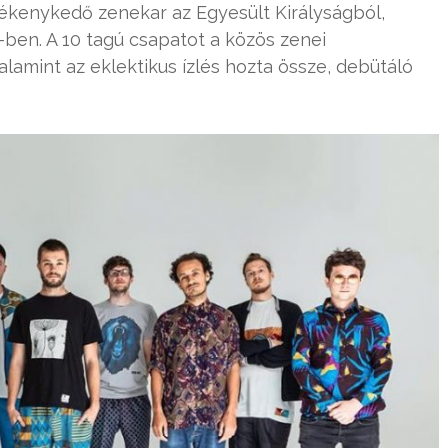
vékenykedő zenekar az Egyesült Királyságból,
1-ben. A 10 tagú csapatot a közös zenei
lamint az eklektikus ízlés hozta össze, debütáló