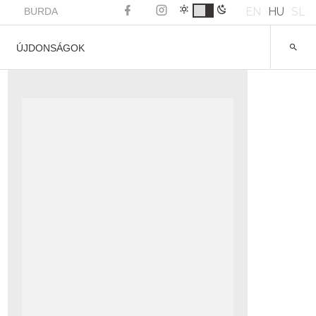
EN
HU
SL
BURDA
ÚJDONSÁGOK