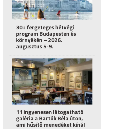
30+ fergeteges hétvégi
program Budapesten és
környékén – 2026.
augusztus 5-9.
11 ingyenesen látogatható
galéria a Bartók Béla úton,
ami hűsítő menedéket kínál