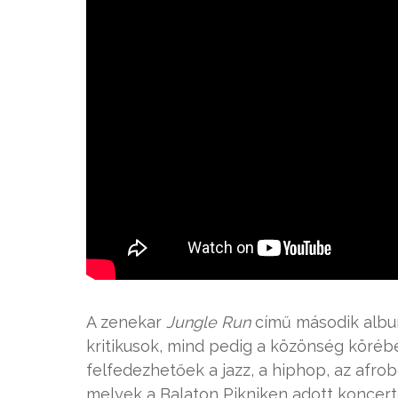
A zenekar
Jungle Run
című második albu
kritikusok, mind pedig a közönség köréb
felfedezhetőek a jazz, a hiphop, az afrobe
melyek a Balaton Pikniken adott koncert