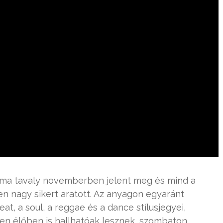
ma tavaly novemberben jelent meg és mind a
en nagy sikert aratott. Az anyagon egyaránt
at, a soul, a reggae és a dance stílusjegyei,
en élőben is hallhatóak lesznek, szombaton