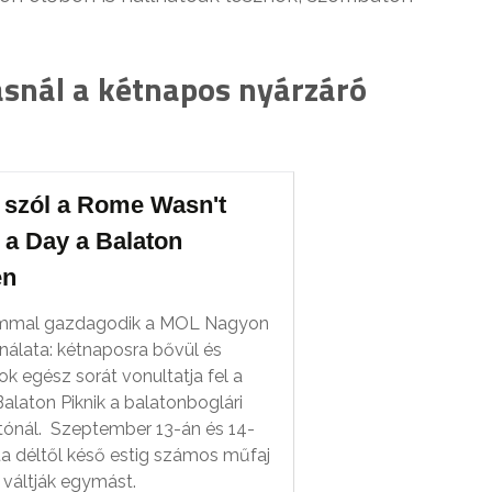
asnál a kétnapos nyárzáró
 szól a Rome Wasn't
n a Day a Balaton
en
ammal gazdagodik a MOL Nagyon
ínálata: kétnaposra bővül és
ok egész sorát vonultatja fel a
alaton Piknik a balatonboglári
ónál. Szeptember 13-án és 14-
a déltől késő estig számos műfaj
 váltják egymást.