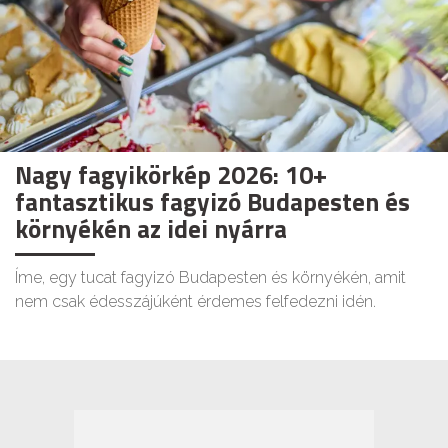
Nagy fagyikörkép 2026: 10+
fantasztikus fagyizó Budapesten és
környékén az idei nyárra
Íme, egy tucat fagyizó Budapesten és környékén, amit
nem csak édesszájúként érdemes felfedezni idén.