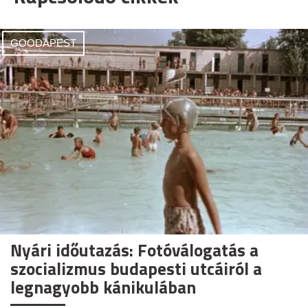
GOODAPEST
Nyári időutazás: Fotóválogatás a
szocializmus budapesti utcáiról a
legnagyobb kánikulában