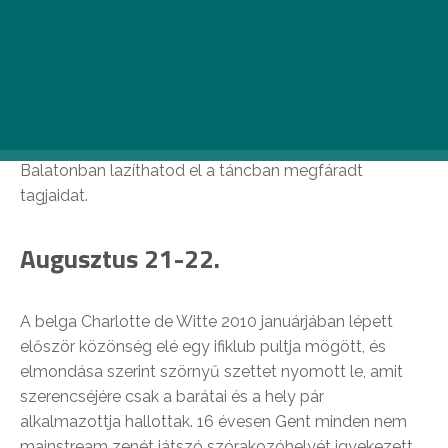
A káprázatos balatoni panoráma épp úgy természetes
része a nyárzáró fesztiválnak, mint a pazar zenei
felhozatal. Vessünk egy pillantást a 2019-es évad első
két napjának legnagyobb neveire; ők azok, akiknek a
bulija után -szigorúan másnap és világosban-, a
Balatonban lazíthatod el a táncban megfáradt
tagjaidat.
Augusztus 21-22.
A belga Charlotte de Witte 2010 januárjában lépett
először közönség elé egy ifiklub pultja mögött, és
elmondása szerint szörnyű szettet nyomott le, amit
szerencséjére csak a barátai és a hely pár
alkalmazottja hallottak. 16 évesen Gent minden nem
mainstream zenét játszó szórakozóhelyét igyekezett