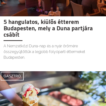
5 hangulatos, kiülős étterem
Budapesten, mely a Duna partjára
csábít
A Nemzetközi Duna-nap és a nyár örömére
összegyűjtöttük a legjobb folyóparti éttermeket
Budapesten.
GASZTRO