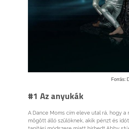
Forrás:
#1 Az anyukák
A Dance Moms cím eleve utal rá, hogy a 
mögött álló szülőknek, akik pénzt és id
tanítási módszere miatt hírhedt Abby stúdi