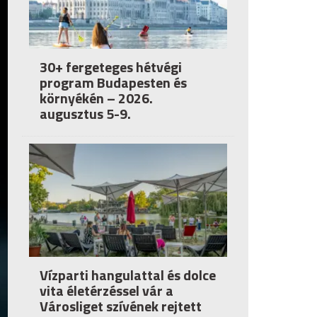
30+ fergeteges hétvégi
program Budapesten és
környékén – 2026.
augusztus 5-9.
Vízparti hangulattal és dolce
vita életérzéssel vár a
Városliget szívének rejtett