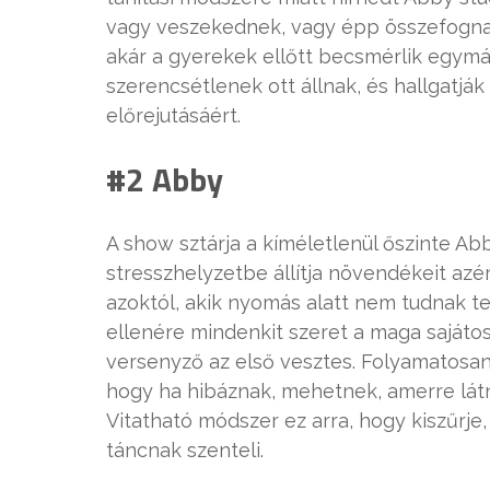
vagy veszekednek, vagy épp összefognak
akár a gyerekek ellőtt becsmérlik egymá
szerencsétlenek ott állnak, és hallgatjá
előrejutásáért.
#2 Abby
A show sztárja a kíméletlenül őszinte Abb
stresszhelyzetbe állítja növendékeit azér
azoktól, akik nyomás alatt nem tudnak te
ellenére mindenkit szeret a maga sajáto
versenyző az első vesztes. Folyamatosan
hogy ha hibáznak, mehetnek, amerre látn
Vitatható módszer ez arra, hogy kiszűrje
táncnak szenteli.