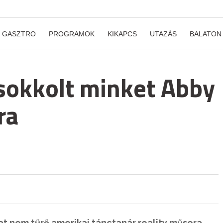
GASZTRO
PROGRAMOK
KIKAPCS
UTAZÁS
BALATON
 sokkolt minket Abby
ra
at nem tűrő amerikai tánctanár reality műsora