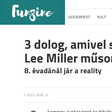
GOODAPEST
KULT
3 dolog, amivel
Lee Miller műso
8. évadánál jár a reality
•
2019. AUG. 6.
kemény, lustaságot és hibák