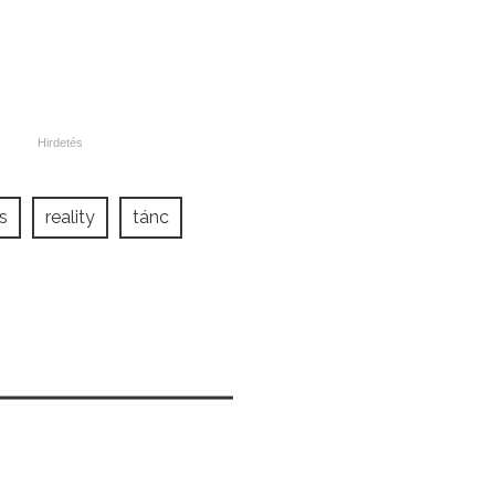
s
reality
tánc