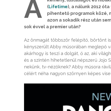
A
(
Lifetime
), a nálunk 2012 ót
pihentető programok közé, m
azon a sokadik rész után se
sok évvel a premier után?
Az önmagát többször felépítő, börtönt is
kényszerült Abby műsorában meglepő vag
akárhogy is teszi a dolgát, ő az, aki világ
és a szintén hihetetlenül népszerű Jojo S
nekünk, tv-nézőknek? Abby műsora rávilág
célért néha nagyon szörnyen képes vise