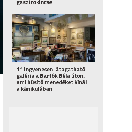
gasztrokincse
11 ingyenesen látogatható
galéria a Bartók Béla úton,
ami hűsítő menedéket kínál
a kánikulában