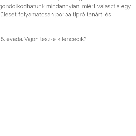
lgondolkodhatunk mindannyian, miért választja egy
ülését folyamatosan porba tipró tanárt, és
 8. évada. Vajon lesz-e kilencedik?