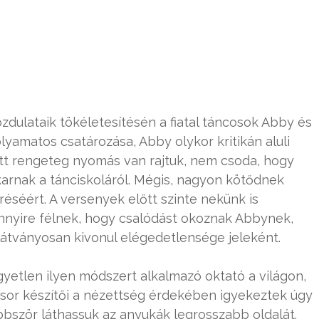
ulataik tökéletesítésén a fiatal táncosok Abby és
olyamatos csatározása, Abby olykor kritikán aluli
tt rengeteg nyomás van rajtuk, nem csoda, hogy
karnak a tánciskoláról. Mégis, nagyon kötődnek
éséért. A versenyek előtt szinte nekünk is
nnyire félnek, hogy csalódást okoznak Abbynek,
s látványosan kivonul elégedetlensége jeleként.
yetlen ilyen módszert alkalmazó oktató a világon,
sor készítői a nézettség érdekében igyekeztek úgy
bbször láthassuk az anyukák legrosszabb oldalát.