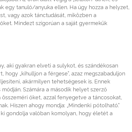
 egy tanuló/anyuka ellen. Ha úgy hozza a helyzet,
st, vagy azok tánctudását, miközben a
k őket. Mindezt szigorúan a saját gyermekük
y, aki gyakran elveti a sulykot, és szándékosan
t, hogy „kihulljon a férgese”, azaz megszabaduljon
ljesíteni, akármilyen tehetségesek is. Ennek
s módján. Számára a második helyet szerző
 összeméri őket, azzal fenyegetve a táncosokat,
ak. Hiszen ahogy mondja: „Mindenki pótolható.”
, ki gondolja valóban komolyan, hogy életét a