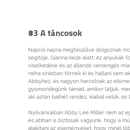
#3 A táncosok
Napról napra megfeszülve dolgoznak mozd
segítője, Gianna keze alatt. Az anyukák f
viselkedése és az állandó versengés mia
néha sírásban törnek ki és hallani sem a
Abbyhez, és nagyon harcolnak az elismer
gyomoridegünk támad, amikor látjuk, me
aki aztán balhét rendez, kiabál velük, é
Nyilvánvalóan Abby Lee Miller nem az eg
és abban is biztosak vagyunk, hogy a mű
alakítani az eseményeket, hogy minél tö