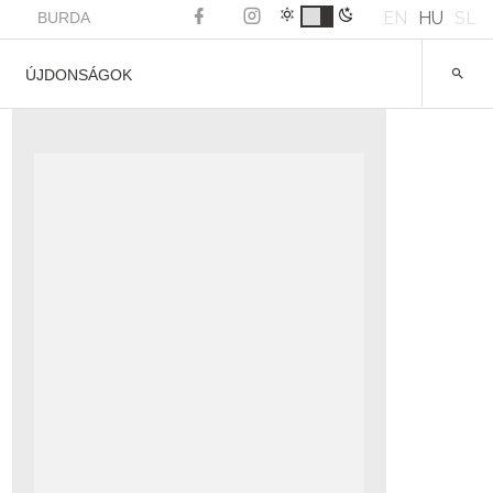
EN
HU
SL
BURDA
ÚJDONSÁGOK