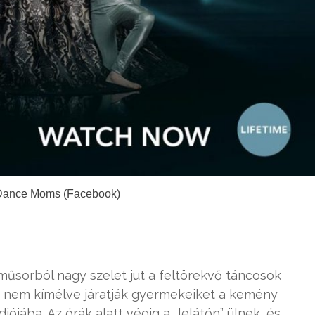
 Dance Moms (Facebook)
műsorból nagy szelet jut a feltörekvő táncosok
őt nem kímélve járatják gyermekeiket a kemény
ójába. Az órák alatt végig a „lelátón” ülnek, és