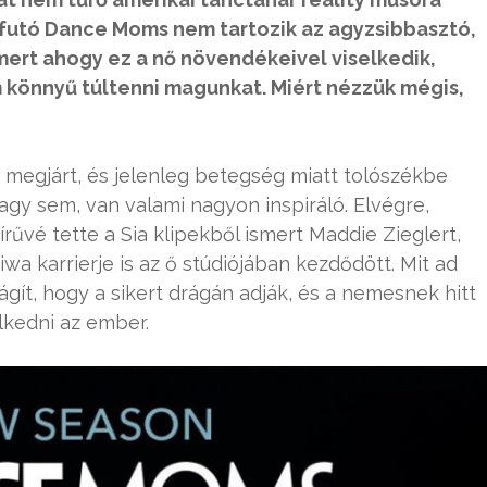
a futó Dance Moms nem tartozik az agyzsibbasztó,
ert ahogy ez a nő növendékeivel viselkedik,
m könnyű túltenni magunkat. Miért nézzük mégis,
 megjárt, és jelenleg betegség miatt tolószékbe
y sem, van valami nagyon inspiráló. Elvégre,
hírűvé tette a Sia klipekből ismert Maddie Zieglert,
iwa karrierje is az ő stúdiójában kezdődött. Mit ad
ít, hogy a sikert drágán adják, és a nemesnek hitt
lkedni az ember.