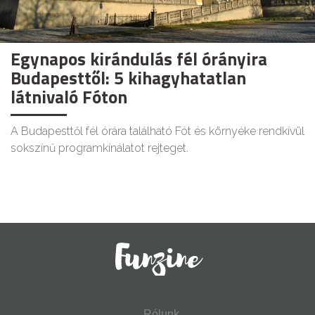
Egynapos kirándulás fél órányira
Budapesttől: 5 kihagyhatatlan
látnivaló Fóton
A Budapesttől fél órára található Fót és környéke rendkívül
sokszínű programkínálatot rejteget.
Rólunk