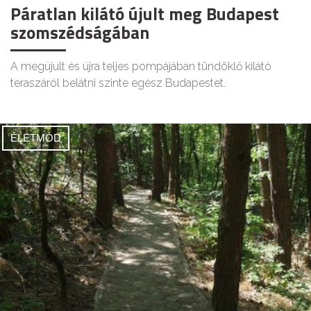
Páratlan kilátó újult meg Budapest
szomszédságában
A megújult és újra teljes pompájában tündöklő kilátó
teraszáról belátni szinte egész Budapestet.
ÉLETMÓD