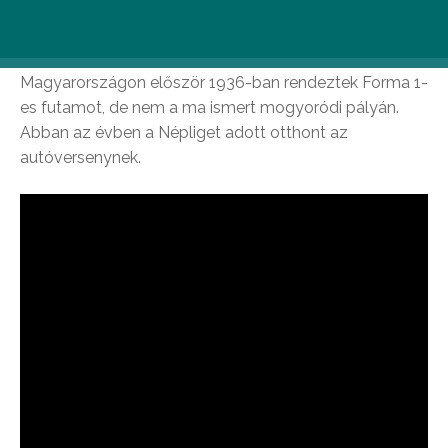
#1
Magyarországon először 1936-ban rendeztek Forma 1-
es futamot, de nem a ma ismert mogyoródi pályán.
Abban az évben a Népliget adott otthont az
autóversenynek.