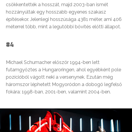
csökkentették a hosszát, majd 2003-ban ismét
hozzányúltak egy hosszabb egyenes szakasz
építésekor. Jelenlegi hosszúsága 4381 méter, ami 406
méterrel több, mint a legutóbbi bővítés előtti állapot.
#4
Michael Schumacher először 1994-ben lett
futamgyőztes a Hungaroringen, ahol egyébként pole
pozícióból vágott neki a versenynek. Ezután még
háromszor léphetett Mogyoródon a dobogó legfelső
fokára: 1998-ban, 2001-ben, valamint 2004-ben.