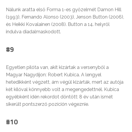
Nálunk aratta első Forma 1-es győzelmét Damon Hill
(1993), Fernando Alonso (2003), Jenson Button (2006),
és Heikki Kovalainen (2008). Button a 14. helyről
indulva diadalmaskodott.
#9
Egyetlen pilóta van, akit kizártak a versenyből a
Magyar Nagydíjon: Robert Kubica. A lengyel
hetedikként végzett, ám végül kizárták, mert az autója
két kilóval könnyebb volt a megengedettnél. Kubica
egyébként idén rekordot döntött: 8 év után ismét
sikerült pontszerző pozíción végeznie.
#10