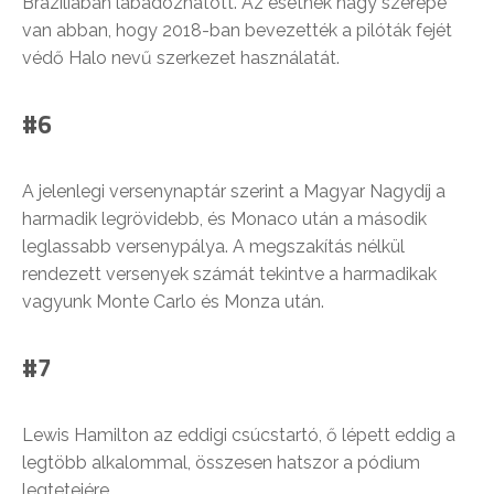
Brazíliában lábadozhatott. Az esetnek nagy szerepe
van abban, hogy 2018-ban bevezették a pilóták fejét
védő Halo nevű szerkezet használatát.
#6
A jelenlegi versenynaptár szerint a Magyar Nagydíj a
harmadik legrövidebb, és Monaco után a második
leglassabb versenypálya. A megszakítás nélkül
rendezett versenyek számát tekintve a harmadikak
vagyunk Monte Carlo és Monza után.
#7
Lewis Hamilton az eddigi csúcstartó, ő lépett eddig a
legtöbb alkalommal, összesen hatszor a pódium
legtetejére.