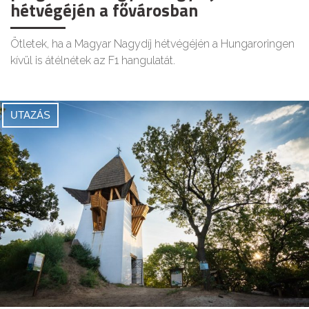
hétvégéjén a fővárosban
Ötletek, ha a Magyar Nagydíj hétvégéjén a Hungaroringen
kívül is átélnétek az F1 hangulatát.
UTAZÁS