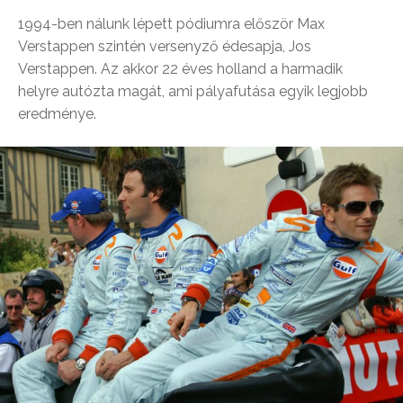
1994-ben nálunk lépett pódiumra először Max
Verstappen szintén versenyző édesapja, Jos
Verstappen. Az akkor 22 éves holland a harmadik
helyre autózta magát, ami pályafutása egyik legjobb
eredménye.