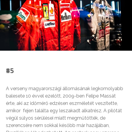
#5
A verseny magyarországi állomásának legkomolyabb
balesete 10 évvel ezelőtt, 2009-ben Felipe Massát
érte, aki az időmérő edzésen eszméletét veszítette,
amikor fejen találta egy leszakadt alkatrész. A pilótát
végül súlyos sérülései miatt megműtötték, de
szerencsére nem sokkal később már hazájában,