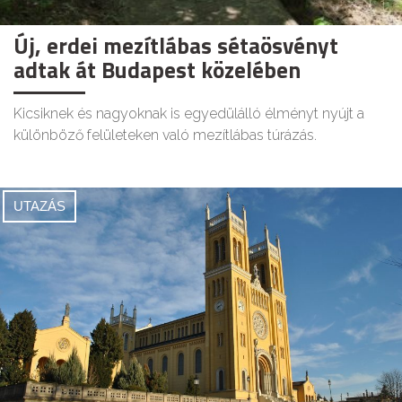
Új, erdei mezítlábas sétaösvényt
adtak át Budapest közelében
Kicsiknek és nagyoknak is egyedülálló élményt nyújt a
különböző felületeken való mezítlábas túrázás.
UTAZÁS