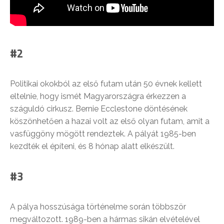
#2
Politikai okokból az első futam után 50 évnek kellett
eltelnie, hogy ismét Magyarországra érkezzen a
száguldó cirkusz. Bernie Ecclestone döntésének
köszönhetően a hazai volt az első olyan futam, amit a
vasfüggöny mögött rendeztek. A pályát 1985-ben
kezdték el építeni, és 8 hónap alatt elkészült.
#3
A pálya hosszúsága történelme során többször
megváltozott. 1989-ben a hármas sikán elvételével