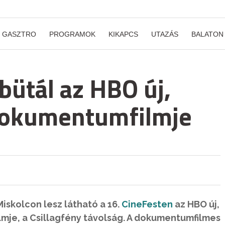
GASZTRO
PROGRAMOK
KIKAPCS
UTAZÁS
BALATON
bütál az HBO új,
 dokumentumfilmje
skolcon lesz látható a 16.
CineFesten
az HBO új,
mje, a Csillagfény távolság. A dokumentumfilmes