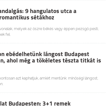
andalgás: 9 hangulatos utca a
romantikus sétákhoz
vonalak, melyek az őszre békés vagy éppen pezsgő pesti,
ek fel.
on ebédelhetünk lángost Budapest
, ahol még a tökéletes tészta titkát is
ontosan azt kaphatjuk, amiért mentünk: minőségi lángost,
on.
lat Budapesten: 3+1 remek