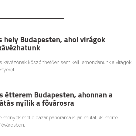
s hely Budapesten, ahol virágok
kávézhatunk
s kávézónak köszönhetően sem kell lemondanunk a virágok
nyéről.
s étterem Budapesten, ahonnan a
átás nyílik a fővárosra
lmények mellé pazar panoráma is jár: mutatjuk, merre
fővárosban.