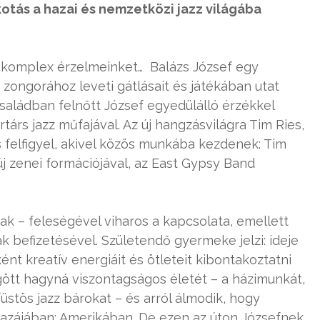
otás a hazai és nemzetközi jazz világába
ki komplex érzelmeinket… Balázs József egy
 zongorához leveti gátlásait és játékában utat
saládban felnőtt József egyedülálló érzékkel
árs jazz műfajával. Az új hangzásvilágra Tim Ries,
 felfigyel, akivel közös munkába kezdenek: Tim
j zenei formációjával, az East Gypsy Band
k – feleségével viharos a kapcsolata, emellett
k befizetésével. Születendő gyermeke jelzi: ideje
nt kreatív energiáit és ötleteit kibontakoztatni
ött hagyná viszontagságos életét – a házimunkát,
füstös jazz bárokat – és arról álmodik, hogy
 hazájában: Amerikában. De ezen az úton Józsefnek