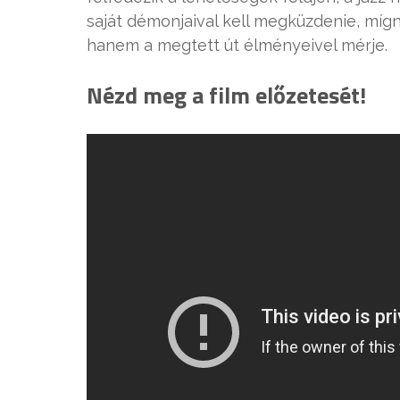
saját démonjaival kell megküzdenie, míg
hanem a megtett út élményeivel mérje.
Nézd meg a film előzetesét!