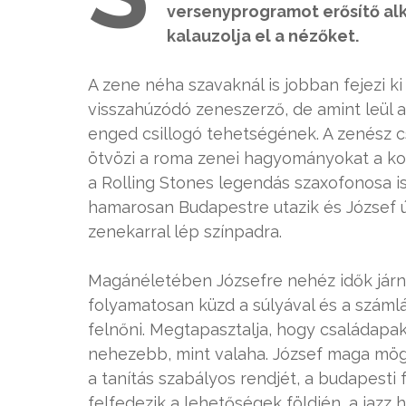
versenyprogramot erősítő alk
kalauzolja el a nézőket.
A zene néha szavaknál is jobban fejezi 
visszahúzódó zeneszerző, de amint leül a
enged csillogó tehetségének. A zenész c
ötvözi a roma zenei hagyományokat a kort
a Rolling Stones legendás szaxofonosa is
hamarosan Budapestre utazik és József ú
zenekarral lép színpadra.
Magánéletében Józsefre nehéz idők járna
folyamatosan küzd a súlyával és a számlá
felnőni. Megtapasztalja, hogy családapaké
nehezebb, mint valaha. József maga mög
a tanítás szabályos rendjét, a budapesti 
felfedezik a lehetőségek földjén, a jazz