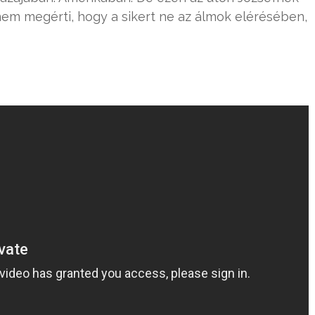
nem megérti, hogy a sikert ne az álmok elérésében,