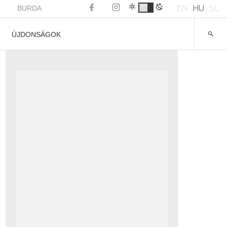
EN
HU
SL
BURDA
ÚJDONSÁGOK