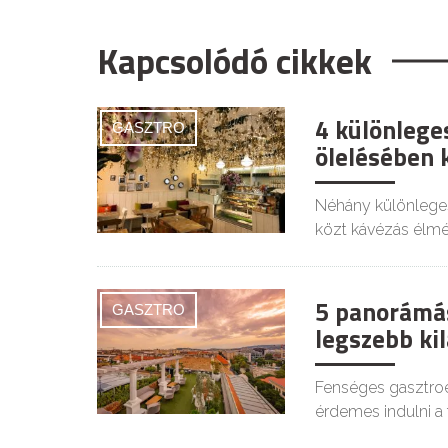
Kapcsolódó cikkek
4 különlege
GASZTRO
ölelésében 
Néhány különlege
közt kávézás élmé
5 panorámá
GASZTRO
legszebb kil
Fenséges gasztroé
érdemes indulni a 