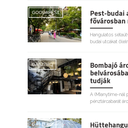
Pest-budai 
GOODAPEST
fővárosban 
Hangulatos sétaút
budai utcákat öleln
Bombajó ár
GASZTRO
belvárosában
tudják
A (M)anytime-nál p
pénztárcabarát ár
Hüttehangu
GASZTRO