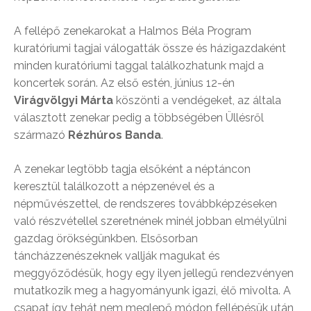
A fellépő zenekarokat a Halmos Béla Program
kuratóriumi tagjai válogatták össze és házigazdaként
minden kuratóriumi taggal találkozhatunk majd a
koncertek során. Az első estén, június 12-én
Virágvölgyi Márta
köszönti a vendégeket,
az általa
választott zenekar pedig a többségében Üllésről
származó
Rézhúros Banda
.
A zenekar legtöbb tagja elsőként a néptáncon
keresztül találkozott a népzenével és a
népművészettel, de rendszeres továbbképzéseken
való részvétellel szeretnének minél jobban elmélyülni
gazdag örökségünkben. Elsősorban
táncházzenészeknek vallják magukat és
meggyőződésük, hogy egy ilyen jellegű rendezvényen
mutatkozik meg a hagyományunk igazi, élő mivolta. A
csapat így tehát nem meglepő módon fellépésük után