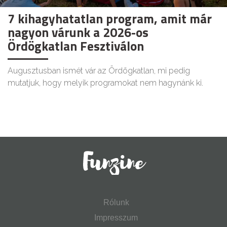
7 kihagyhatatlan program, amit már
nagyon várunk a 2026-os
Ördögkatlan Fesztiválon
Augusztusban ismét vár az Ördögkatlan, mi pedig
mutatjuk, hogy melyik programokat nem hagynánk ki.
Rólunk
Impresszum