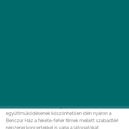
Júniustól augusztusig összesen öt szerda estén
élvezhetjük a belvárosban az élő népzenét.
Az NKA
Halmos Béla Program
és a
Benczúr Kerti Esték
együttműködésének köszönhetően idén nyáron a
Benczúr Ház a fekete-fehér filmek mellett szabadtéri
népzenei koncertekkel is várja a látogatókat.