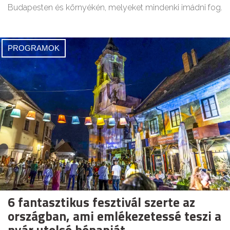
Budapesten és környékén, melyeket mindenki imádni fog.
PROGRAMOK
6 fantasztikus fesztivál szerte az
országban, ami emlékezetessé teszi a