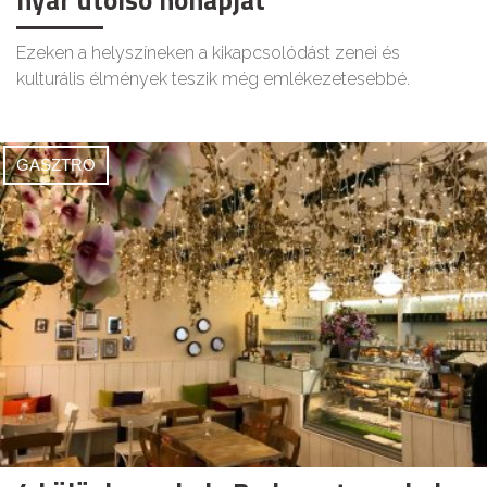
nyár utolsó hónapját
Ezeken a helyszíneken a kikapcsolódást zenei és
kulturális élmények teszik még emlékezetesebbé.
GASZTRO