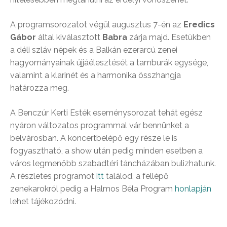
A programsorozatot végül augusztus 7-én az
Eredics
Gábor
által kiválasztott
Babra
zárja majd. Esetükben
a déli szláv népek és a Balkán ezerarcú zenei
hagyományainak újjáélesztését a tamburák egysége,
valamint a klarinét és a harmonika összhangja
határozza meg.
A Benczúr Kerti Esték eseménysorozat tehát egész
nyáron változatos programmal vár bennünket a
belvárosban. A koncertbelépő egy része le is
fogyasztható, a show után pedig minden esetben a
város legmenőbb szabadtéri táncházában bulizhatunk.
A részletes programot
itt
találod, a fellépő
zenekarokról pedig a Halmos Béla Program
honlapján
lehet tájékozódni.