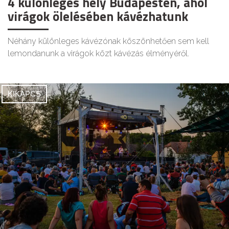
4 különleges hely Budapesten, ahol
virágok ölelésében kávézhatunk
Néhány különleges kávézónak köszönhetően sem kell
lemondanunk a virágok közt kávézás élményéről.
KIKAPCS