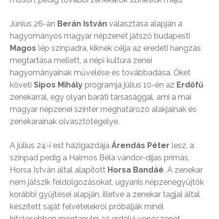
Június 26-án
Berán István
választása alapján a
hagyományos magyar népzenét játszó budapesti
Magos
lép színpadra, kiknek célja az eredeti hangzás
megtartása mellett, a népi kultúra zenei
hagyományainak művelése és továbbadása. Őket
követi
Sipos Mihály
programja július 10-én az
Erdőfű
zenekarral,
egy olyan baráti társasággal, ami a mai
magyar népzenei színtér meghatározó alakjainak és
zenekarainak olvasztótégelye.
A július 24-i est házigazdája
Árendás Péter
lesz, a
színpad pedig a Halmos Béla vándor-díjas prímás,
Horsa István által alapított
Horsa Bandáé
. A zenekar
nem játszik feldolgozásokat, ugyanis népzenegyűjtők
korábbi gyűjtései alapján, illetve a zenekar tagjai által
készített saját felvételekről próbálják minél
hitelesebben megtanulni az erdélyi vonószenét.