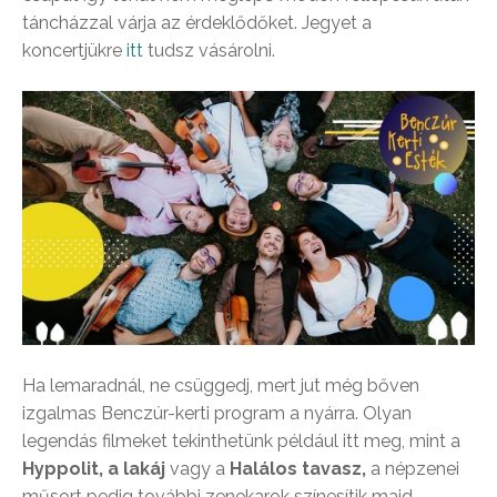
táncházzal várja az érdeklődőket. Jegyet a
koncertjükre
itt
tudsz vásárolni.
Ha lemaradnál, ne csüggedj, mert
jut még bőven
izgalmas Benczúr-kerti program a nyárra. Olyan
legendás filmeket tekinthetünk például itt meg, mint a
Hyppolit, a lakáj
vagy a
Halálos tavasz,
a
népzenei
műsort pedig további zenekarok színesítik majd.