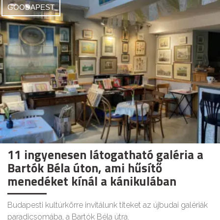
GOODAPEST
11 ingyenesen látogatható galéria a
Bartók Béla úton, ami hűsítő
menedéket kínál a kánikulában
Budapesti kultúrkörre invitálunk titeket az újbudai galériák
paradicsomába, a Bartók Béla útra.