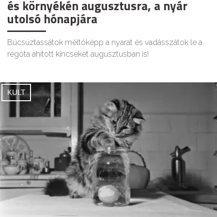
és környékén augusztusra, a nyár
utolsó hónapjára
Búcsúztassátok méltóképp a nyarat és vadásszátok le a
régóta áhított kincseket augusztusban is!
KULT