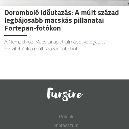
Doromboló időutazás: A múlt század
legbájosabb macskás pillanatai
Fortepan-fotókon
A Nemzetközi Macskanap alkalmából válogatást
készítettünk a múlt század fotóiból.
Rólunk
Impresszum