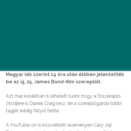
Magyar idő szerint 14 óra után élőben jelentették
be az új, 25. James Bond-film szereplőit.
Azt már korábban is lehetett tudni, hogy a főszereplő
ötödjére is Daniel Craig lesz, de a szereplőgárda többi
tagját eddig fátyol fedte.
A YouTube-on is közvetített eseményen Cary Joji