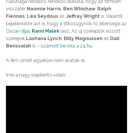
Fukunaga rendező rendező elárulta, hogy az filmben
visszatér
Naomie Harris
,
Ben Whishaw
,
Ralph
Fiennes
,
Léa Seydoux
és
Jeffrey Wright
is. Valamit
bejelentette azt is, hogy a titkosügynök fő ellensége az
Oscar-díjas
Rami Malek
lesz. Az új szereplők között
szerepel
Lashana Lynch
,
Billy Magnussen
és
Dali
Benssalah
is –
számolt be róla a 24.hu
.
A film címét egyelőre nem árulták el.
Íme a nagy bejelentő videó: