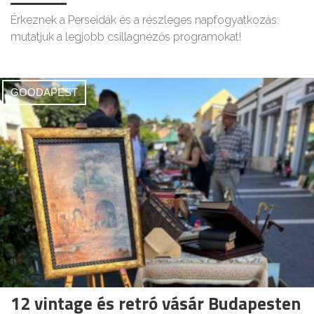
Érkeznek a Perseidák és a részleges napfogyatkozás:
mutatjuk a legjobb csillagnézős programokat!
GOODAPEST
12 vintage és retró vásár Budapesten