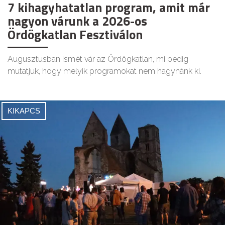
7 kihagyhatatlan program, amit már
nagyon várunk a 2026-os
Ördögkatlan Fesztiválon
Augusztusban ismét vár az Ördögkatlan, mi pedig
mutatjuk, hogy melyik programokat nem hagynánk ki.
KIKAPCS