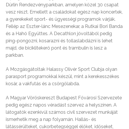
Dürlin Rendezvényparkban, amelyen közel 30 csapat
vesz részt. Emellett a családokat egész nap koncertek,
a gyerekeket sport- és ügyességi programok várják.
Fellép az Eszter-lánc Mesezenekar, a Rutkai Bori Banda
és a Hahó Együttes. A Decathlon jóvoltából pedig
ping-pongozni, kosarazni és tollaslabdázni is lehet
majd, de biciklitekerő pont és trambulin is lesz a
parkban.
A Mozgásgátoltak Halassy Olivér Sport Clubja olyan
parasport programokkal készül, mint a kerekesszékes
kosár, a vakfutás és a csörgőlabda.
A Magyar Vöröskereszt Budapest Fővárosi Szervezete
pedig egész napos véradást szervez a helyszínen. A
látogatók ezenkívül számos civil szervezet munkáját
ismerhetik meg a nap folyamán. Hallás- és
látássérülteket, cukorbetegséggel élőket, időseket,