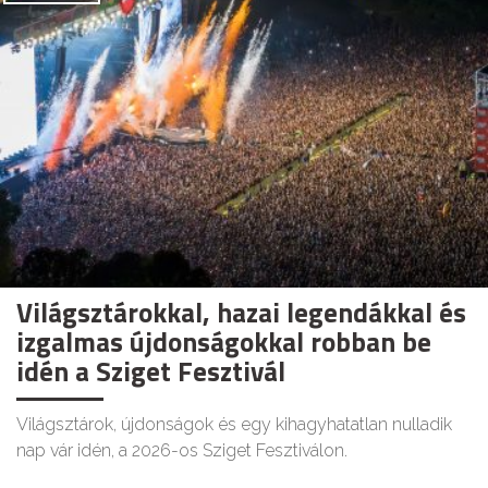
Világsztárokkal, hazai legendákkal és
izgalmas újdonságokkal robban be
idén a Sziget Fesztivál
Világsztárok, újdonságok és egy kihagyhatatlan nulladik
nap vár idén, a 2026-os Sziget Fesztiválon.