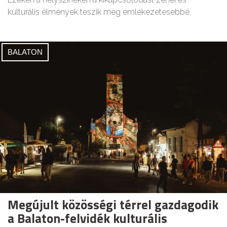
kulturális élmények teszik még emlékezetesebbé.
BALATON
Megújult közösségi térrel gazdagodik
a Balaton-felvidék kulturális