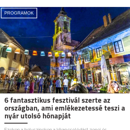
PROGRAMOK
6 fantasztikus fesztivál szerte az
országban, ami emlékezetessé teszi a
nyár utolsó hónapját
Ezeken a helyszíneken a kikapcsolódást zenei és