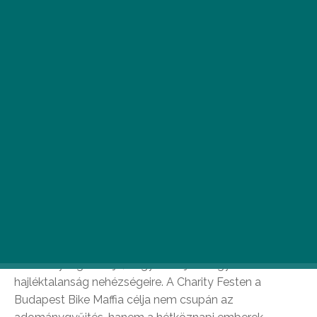
A
CHARITY FEST
(május 18.) minden bizonnyal az
év legjótékonyabb fesztiválja. A rendezvény
jegy-, étel- és ital eladásaiból származó
bevételeit ugyanis jótékony célokra fordítják.
A Charity Fest kezdeményezője napjaink egyik
legaktívabb civil szervezete, a
Budapest Bike Maffia
.
Tevékenységük célja, hogy felhívják a figyelmet a
hajléktalanság nehézségeire. A Charity Festen a
Budapest Bike Maffia célja nem csupán az