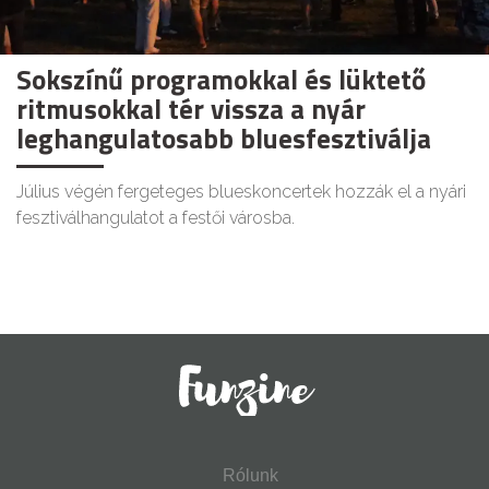
Sokszínű programokkal és lüktető
ritmusokkal tér vissza a nyár
leghangulatosabb bluesfesztiválja
Július végén fergeteges blueskoncertek hozzák el a nyári
fesztiválhangulatot a festői városba.
Rólunk