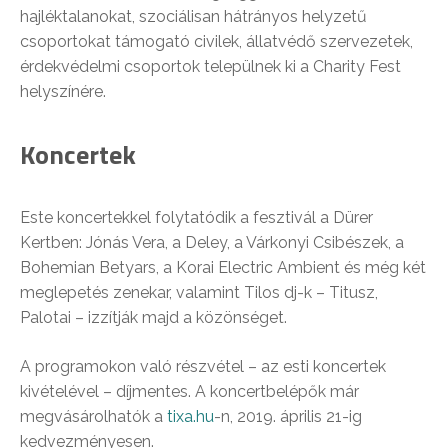
hajléktalanokat, szociálisan hátrányos helyzetű
csoportokat támogató civilek, állatvédő szervezetek,
érdekvédelmi csoportok települnek ki a Charity Fest
helyszínére.
Koncertek
Este koncertekkel folytatódik a fesztivál a Dürer
Kertben: Jónás Vera, a Deley, a Várkonyi Csibészek, a
Bohemian Betyars, a Korai Electric Ambient és még két
meglepetés zenekar, valamint Tilos dj-k – Titusz,
Palotai – izzítják majd a közönséget.
A programokon való részvétel – az esti koncertek
kivételével – díjmentes. A koncertbelépők már
megvásárolhatók a
tixa.hu
-n, 2019. április 21-ig
kedvezményesen.