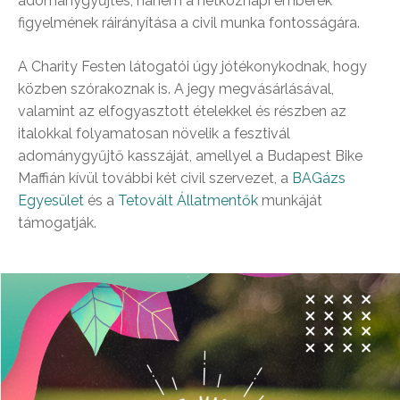
adománygyűjtés, hanem a hétköznapi emberek
figyelmének ráirányítása a civil munka fontosságára.
A Charity Festen látogatói úgy jótékonykodnak, hogy
közben szórakoznak is. A jegy megvásárlásával,
valamint az elfogyasztott ételekkel és részben az
italokkal folyamatosan növelik a fesztivál
adománygyűjtő kasszáját, amellyel a Budapest Bike
Maffián kívül további két civil szervezet, a
BAGázs
Egyesület
és a
Tetovált Állatmentők
munkáját
támogatják.