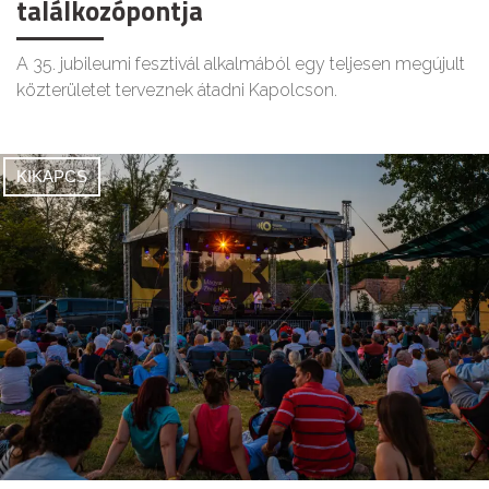
találkozópontja
A 35. jubileumi fesztivál alkalmából egy teljesen megújult
közterületet terveznek átadni Kapolcson.
KIKAPCS