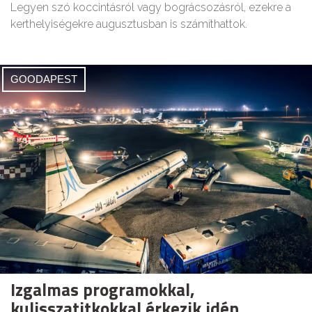
Legyen szó koccintásról vagy bográcsozásról, ezekre a
kerthelyiségekre augusztusban is számíthattok.
GOODAPEST
Izgalmas programokkal,
kulisszatitkokkal érkezik idén