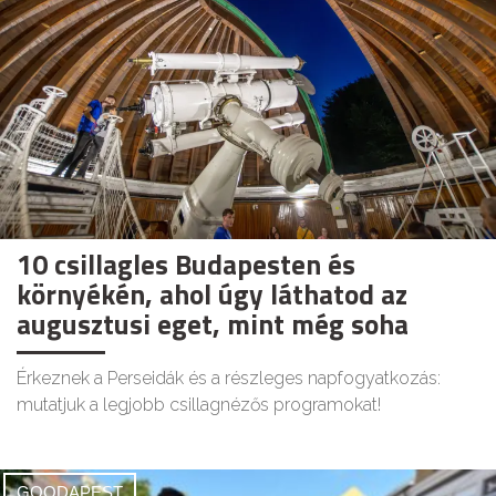
10 csillagles Budapesten és
környékén, ahol úgy láthatod az
augusztusi eget, mint még soha
Érkeznek a Perseidák és a részleges napfogyatkozás:
mutatjuk a legjobb csillagnézős programokat!
GOODAPEST