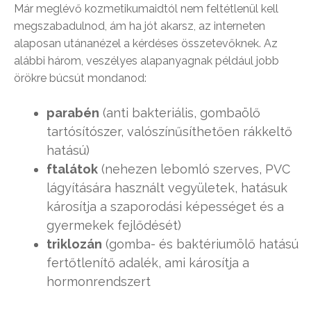
Már meglévő kozmetikumaidtól nem feltétlenül kell
megszabadulnod, ám ha jót akarsz, az interneten
alaposan utánanézel a kérdéses összetevőknek. Az
alábbi három, veszélyes alapanyagnak például jobb
örökre búcsút mondanod:
parabén
(anti bakteriális, gombaölő
tartósítószer, valószínűsíthetően rákkeltő
hatású)
ftalátok
(nehezen lebomló szerves, PVC
lágyítására használt vegyületek, hatásuk
károsítja a szaporodási képességet és a
gyermekek fejlődését)
triklozán
(gomba- és baktériumölő hatású
fertőtlenítő adalék, ami károsítja a
hormonrendszert