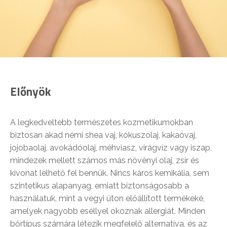
Előnyök
A legkedveltebb természetes kozmetikumokban
biztosan akad némi shea vaj, kókuszolaj, kakaóvaj,
jojobaolaj, avokádóolaj, méhviasz, virágvíz vagy iszap,
mindezek mellett számos más növényi olaj, zsír és
kivonat lelhető fel bennük. Nincs káros kemikália, sem
szintetikus alapanyag, emiatt biztonságosabb a
használatuk, mint a vegyi úton előállított termékeké,
amelyek nagyobb eséllyel okoznak allergiát. Minden
bőrtípus számára létezik megfelelő alternatíva, és az