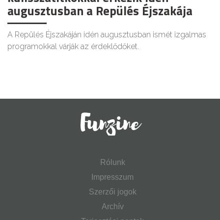
augusztusban a Repülés Éjszakája
A Repülés Éjszakáján idén augusztusban ismét izgalmas
programokkal várják az érdeklődőket.
Rólunk
Impresszum
Szerzői jogok
Archív