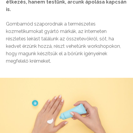
étkezés, hanem testünk, arcunk ápolása kapcsán
is.
Gombamód szaporodnak a természetes
kozmetikumokat gyártó márkák, az interneten
részletes leírást találunk az összetevőkről, sőt, ha
kedvet érzünk hozzá, részt vehetünk workshopokon,
hogy magunk készítsük el a bőrünk igényeinek
megfelelő krémeket.