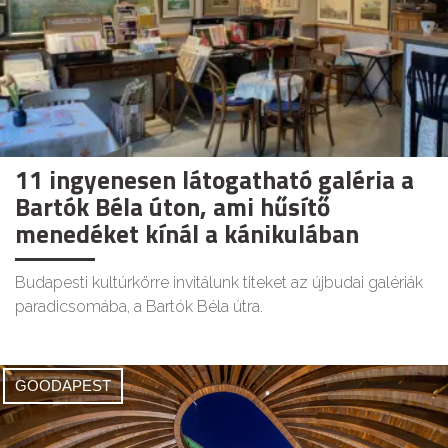
11 ingyenesen látogatható galéria a
Bartók Béla úton, ami hűsítő
menedéket kínál a kánikulában
Budapesti kultúrkörre invitálunk titeket az újbudai galériák
paradicsomába, a Bartók Béla útra.
GOODAPEST