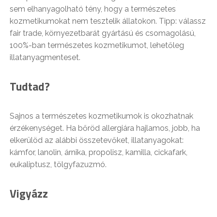
sem elhanyagolható tény, hogy a természetes
kozmetikumokat nem tesztelik állatokon. Tipp: válassz
fair trade, környezetbarát gyártású és csomagolású,
100%-ban természetes kozmetikumot, lehetőleg
illatanyagmenteset.
Tudtad?
Sajnos a természetes kozmetikumok is okozhatnak
érzékenységet. Ha bőröd allergiára hajlamos, jobb, ha
elkerülöd az alábbi összetevőket, illatanyagokat:
kámfor, lanolin, árnika, propolisz, kamilla, cickafark,
eukaliptusz, tölgyfazuzmó.
Vigyázz