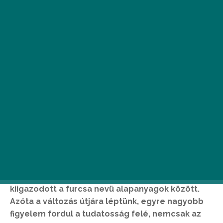
H
osszú évekig az embernek eszébe
sem jutott átfutni az általa napi
szinten használt kozmetikumok
összetevöinek listáját. Ha esetleg
mégis megtette, akkor sem biztos, hogy
kiigazodott a furcsa nevü alapanyagok között.
Azóta a változás útjára léptünk, egyre nagyobb
figyelem fordul a tudatosság felé, nemcsak az