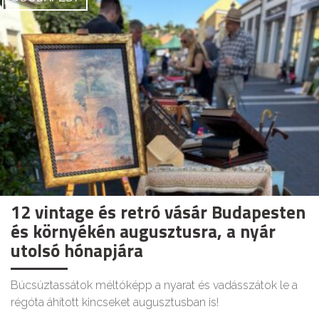
12 vintage és retró vásár Budapesten
és környékén augusztusra, a nyár
utolsó hónapjára
Búcsúztassátok méltóképp a nyarat és vadásszátok le a
régóta áhított kincseket augusztusban is!