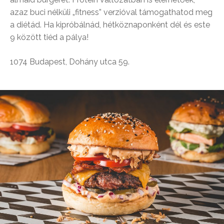
azaz buci nélküli „fitness” verzióval támogathatod meg
a diétád. Ha kipróbálnád, hétköznaponként dél és este
9 között tiéd a pálya!
1074 Budapest, Dohány utca 59.