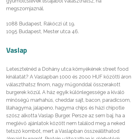
gyümölcslevek listájából választhatsz, ha
megszomjaznál.
1088 Budapest, Rákóczi út 19.
1095 Budapest, Mester utca 46.
Vaslap
Letesztelnéd a Dohány utca környékének street food
kínálatát? A Vaslapban 1000 és 2000 HUF közötti áron
választhatsz finom, nagy műgonddal összerakott
burgerek közül. A ház egyik különlegessége a kiváló
minőségű marhahús, cheddar sajt, bacon, paradicsom,
lilahagyma, jalapeno, hagyma chips és házi chipotle
szósz alkotta Vaslap Burger. Persze az sem baj, ha a
meglévő ajánlatok között nem találod meg a neked
tetsző kombót, mert a Vaslapban összeállíthatod
álmaid burgerét. Protein változatban is elérhetőek,