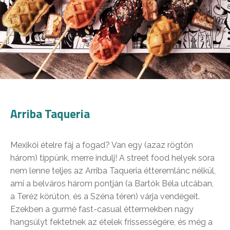
Arriba Taqueria
Mexikói ételre fáj a fogad? Van egy (azaz rögtön
három) tippünk, merre indulj! A street food helyek sora
nem lenne teljes az Arriba Taqueria étteremlánc nélkül,
ami a belváros három pontján (a Bartók Béla utcában,
a Teréz körúton, és a Széna téren) várja vendégeit.
Ezekben a gurmé fast-casual éttermekben nagy
hangsúlyt fektetnek az ételek frissességére, és még a