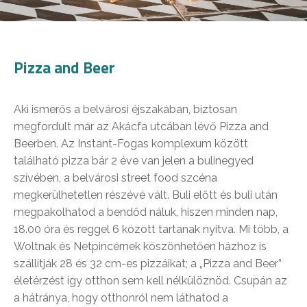
Pizza and Beer
Aki ismerős a belvárosi éjszakában, biztosan
megfordult már az Akácfa utcában lévő Pizza and
Beerben. Az Instant-Fogas komplexum között
található pizza bár 2 éve van jelen a bulinegyed
szívében, a belvárosi street food szcéna
megkerülhetetlen részévé vált. Buli előtt és buli után
megpakolhatod a bendőd náluk, hiszen minden nap,
18.00 óra és reggel 6 között tartanak nyitva. Mi több, a
Woltnak és Netpincérnek köszönhetően házhoz is
szállítják 28 és 32 cm-es pizzáikat; a „Pizza and Beer”
életérzést így otthon sem kell nélkülöznöd. Csupán az
a hátránya, hogy otthonról nem láthatod a