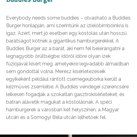
Everybody needs some buddies – olvasható a Buddies
Burger honlapján, ami szerintünk az ízlelőbimbóinkra is
igaz. Azért, mert jó esetben egy kóstolás után hosszú
barátságot kötnek a gigantikus hamburgerekkel. A
Buddies Burger az a barát, aki nem fél belerángatni a
legnagyobb őrültségbe; időről időre olyan ízek
fúziójával kísért meg, amelyekre legvadabb álmaidban
sem gondoltál volna. Merész kísérletezéseik
egyikeként például rántott csemegeuborka került a
kézműves zsemlébe. A Buddies vendégei szerencsére
lelkesen fogadják a szokatlan gasztrokísérleteket, és
bátran alávetik magukat a kóstolásnak. A spéci
hamburgerek a városban két helyszínen, a Magyar
utcán és a Somogyi Béla utcán lelhetőek fel.