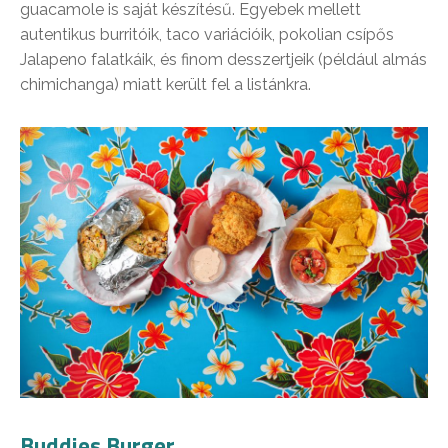
guacamole is saját készítésű. Egyebek mellett
autentikus burritóik, taco variációik, pokolian csípős
Jalapeno falatkáik, és finom desszertjeik (például almás
chimichanga) miatt került fel a listánkra.
Buddies Burger