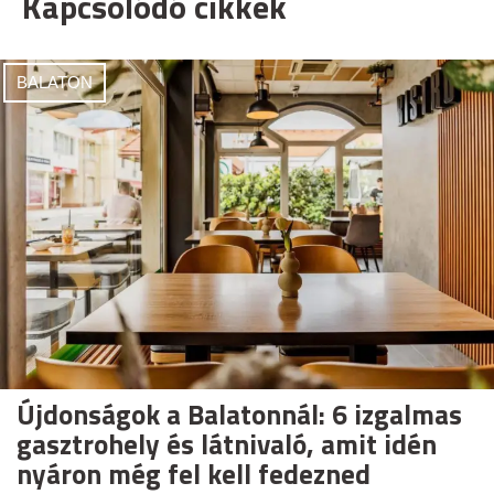
Kapcsolódó cikkek
BALATON
Újdonságok a Balatonnál: 6 izgalmas
gasztrohely és látnivaló, amit idén
nyáron még fel kell fedezned