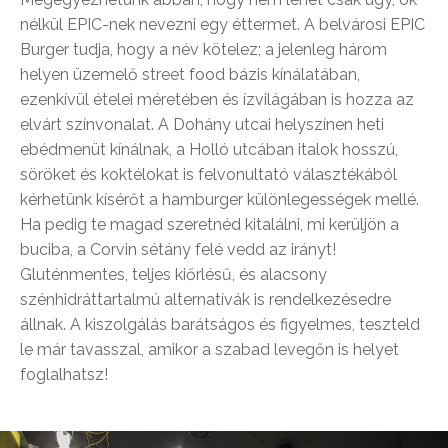
nélkül EPIC-nek nevezni egy éttermet. A belvárosi EPIC
Burger tudja, hogy a név kötelez; a jelenleg három
helyen üzemelő street food bázis kínálatában,
ezenkívül ételei méretében és ízvilágában is hozza az
elvárt színvonalat. A Dohány utcai helyszínen heti
ebédmenüt kínálnak, a Holló utcában italok hosszú,
söröket és koktélokat is felvonultató választékából
kérhetünk kísérőt a hamburger különlegességek mellé.
Ha pedig te magad szeretnéd kitalálni, mi kerüljön a
buciba, a Corvin sétány felé vedd az irányt!
Gluténmentes, teljes kiőrlésű, és alacsony
szénhidráttartalmú alternatívák is rendelkezésedre
állnak. A kiszolgálás barátságos és figyelmes, teszteld
le már tavasszal, amikor a szabad levegőn is helyet
foglalhatsz!