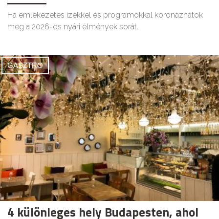
Ha emlékezetes ízekkel és programokkal koronáznátok
meg a 2026-os nyári élmények sorát.
GASZTRO
4 különleges hely Budapesten, ahol