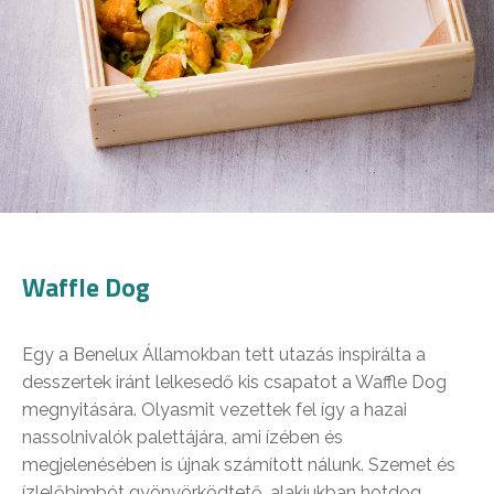
Waffle Dog
Egy a Benelux Államokban tett utazás inspirálta a
desszertek iránt lelkesedő kis csapatot a Waffle Dog
megnyitására. Olyasmit vezettek fel így a hazai
nassolnivalók palettájára, ami ízében és
megjelenésében is újnak számított nálunk. Szemet és
ízlelőbimbót gyönyörködtető, alakjukban hotdog