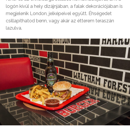
logón kívül a hely dizájnjában, a falak dekorációjában is
megjelenik London, jelképeivel együtt. Éhségedet
csillapíthatod benn, vagy akár az étterem teraszán
lazulva.