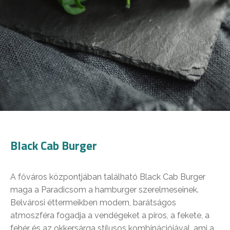
Black Cab Burger
A főváros központjában található Black Cab Burger
maga a Paradicsom a hamburger szerelmeseinek.
Belvárosi éttermeikben modern, barátságos
atmoszféra fogadja a vendégeket a piros, a fekete, a
fehér és az okkersárga stílusos kombinációjával, ami a