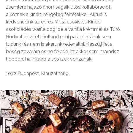
zsemlére hajazó finomságaik ütős kollaborációt
alkotnak a kínált, rengeteg feltétekkel. Aktuális
kedvenceink az epres Milka csokis és Kinder
csokoládés waffle dog, de a vanília krémmel és Túró
Rudival díszített holland mini palacsintának sem
tudunk (és nem is akarunk) ellenállni. Készülj fel a
bőség zavarára és ne feledd, itt akkor sem maradsz
hoppon, ha inkább a sós ízek vonzanak.
1072 Budapest, Klauzál tér 9.