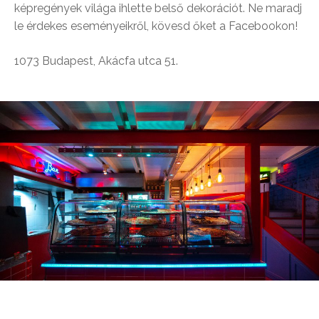
képregények világa ihlette belső dekorációt. Ne maradj
le érdekes eseményeikről, kövesd őket a Facebookon!
1073 Budapest, Akácfa utca 51.