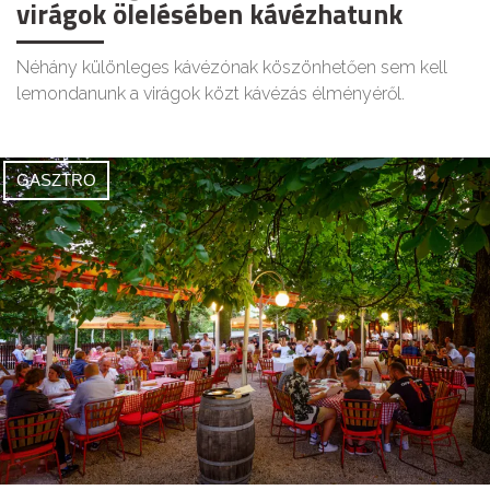
virágok ölelésében kávézhatunk
Néhány különleges kávézónak köszönhetően sem kell
lemondanunk a virágok közt kávézás élményéről.
GASZTRO