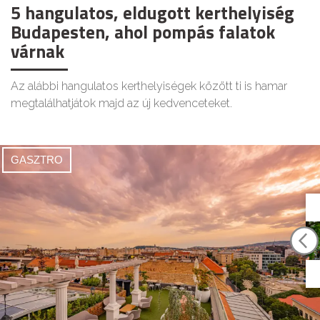
5 hangulatos, eldugott kerthelyiség
Budapesten, ahol pompás falatok
várnak
Az alábbi hangulatos kerthelyiségek között ti is hamar
megtalálhatjátok majd az új kedvenceteket.
GASZTRO