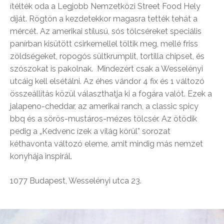
ítélték oda a Legjobb Nemzetközi Street Food Hely
díját. Rögtön a kezdetekkor magasra tették tehát a
mércét. Az amerikai stílusú, sós tölcséreket speciális
panírban kisütött csirkemellel töltik meg, mellé friss
zöldségeket, ropogós sültkrumplit, tortilla chipset, és
szószokat is pakolnak. Mindezért csak a Wesselényi
utcáig kell elsétálni. Az éhes vándor 4 fix és 1 változó
összeállítás közül választhatja ki a fogára valót. Ezek a
jalapeno-cheddar, az amerikai ranch, a classic spicy
bbq és a sörös-mustáros-mézes tölcsér. Az ötödik
pedig a „Kedvenc ízek a világ körül” sorozat
kéthavonta változó eleme, amit mindig más nemzet
konyhája inspirál.
1077 Budapest, Wesselényi utca 23.