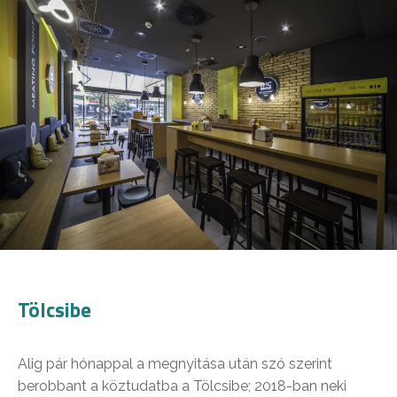
Tölcsibe
Alig pár hónappal a megnyitása után szó szerint
berobbant a köztudatba a Tölcsibe; 2018-ban neki