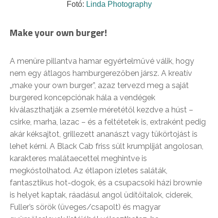
Fotó:
Linda Photography
Make your own burger!
A menüre pillantva hamar egyértelművé válik, hogy
nem egy átlagos hamburgerezőben jársz. A kreatív
„make your own burger”, azaz tervezd meg a saját
burgered koncepciónak hála a vendégek
kiválaszthatják a zsemle méretétől kezdve a húst –
csirke, marha, lazac – és a feltétetek is, extraként pedig
akár kéksajtot, grillezett ananászt vagy tükörtojást is
lehet kérni. A Black Cab friss sült krumpliját angolosan,
karakteres malátaecettel meghintve is
megkóstolhatod. Az étlapon ízletes saláták,
fantasztikus hot-dogok, és a csupacsoki házi brownie
is helyet kaptak, ráadásul angol üdítőitalok, ciderek,
Fuller’s sörök (üveges/csapolt) és magyar