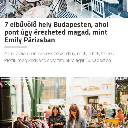
7 elbűvölő hely Budapesten, ahol
pont úgy érezheted magad, mint
Emily Párizsban
Az új évad örömére összeszedtük, melyik helyszínek
idézik meg kedvenc sorozatunk világát Budapesten.
GOODAPEST