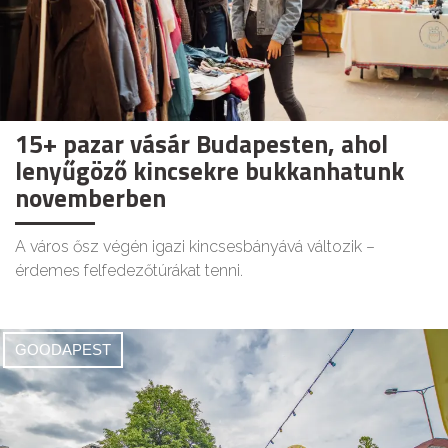
15+ pazar vásár Budapesten, ahol
lenyűgöző kincsekre bukkanhatunk
novemberben
A város ősz végén igazi kincsesbányává változik –
érdemes felfedezőtúrákat tenni.
GOODAPEST