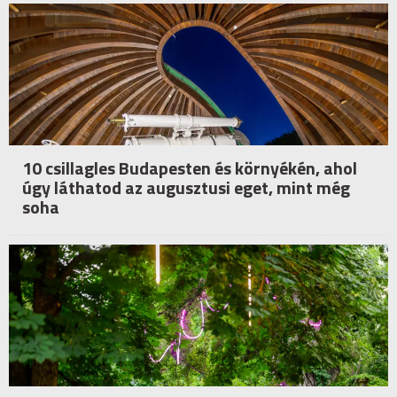
10 csillagles Budapesten és környékén, ahol
úgy láthatod az augusztusi eget, mint még
soha