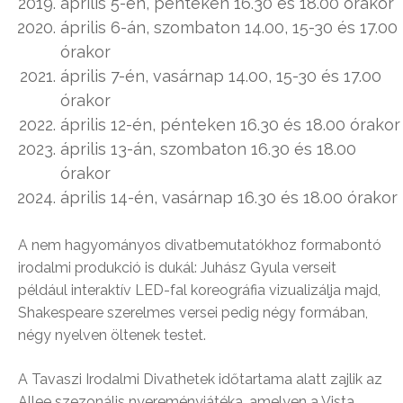
április 5-én, pénteken 16.30 és 18.00 órakor
április 6-án, szombaton 14.00, 15-30 és 17.00
órakor
április 7-én, vasárnap 14.00, 15-30 és 17.00
órakor
április 12-én, pénteken 16.30 és 18.00 órakor
április 13-án, szombaton 16.30 és 18.00
órakor
április 14-én, vasárnap 16.30 és 18.00 órakor
A nem hagyományos divatbemutatókhoz formabontó
irodalmi produkció is dukál: Juhász Gyula verseit
például interaktív LED-fal koreográfia vizualizálja majd,
Shakespeare szerelmes versei pedig négy formában,
négy nyelven öltenek testet.
A Tavaszi Irodalmi Divathetek időtartama alatt zajlik az
Allee szezonális nyereményjátéka, amelyen a Vista