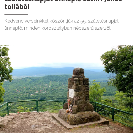
tollából
Kedvenc verseinkkel köszöntjük az 55. születésnapját
ünneplő, minden korosztályban népszerű szerzőt.
UTAZÁS