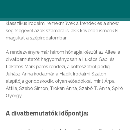
Április 5. és 14. között rendhagyó divatbemutatók
formájában válnak láthatóvá és tapinthatóvá
klasszikus irodalmi remekművek a trendek és a show
segítségével azok számára is, akik kevésbé ismerik ki
magukat a szépirodalomban.
A rendezvényre már három hónapja készül az Allee: a
divatbemutatót hagyományosan a Lukács Gabi és
Lakatos Márk páros rendezi, a költészetről pedig
Juhász Anna irodalmár, a Hadik Irodalmi Szalon
alapítója gondoskodik, olyan előadókkal, mint Árpa
Attila, Szabó Simon, Trokán Anna, Szabó T. Anna, Spiró
György.
A divatbemutatók időpontja: