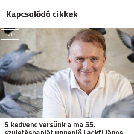
Kapcsolódó cikkek
KULT
5 kedvenc versünk a ma 55.
születésnapját ünneplő Lackfi János