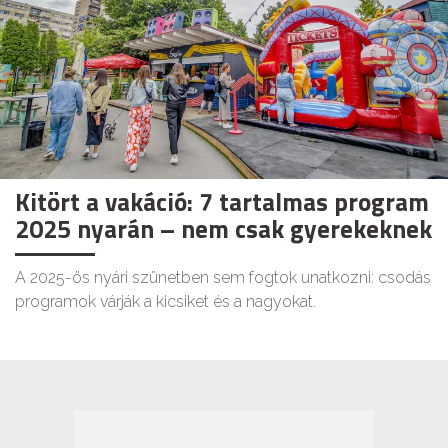
Kitört a vakáció: 7 tartalmas program
2025 nyarán – nem csak gyerekeknek
A 2025-ös nyári szünetben sem fogtok unatkozni: csodás
programok várják a kicsiket és a nagyokat.