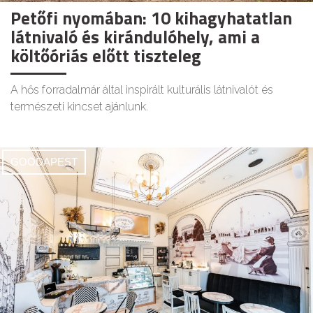
Petőfi nyomában: 10 kihagyhatatlan
látnivaló és kirándulóhely, ami a
költőóriás előtt tiszteleg
A hős forradalmár által inspirált kulturális látnivalót és
természeti kincset ajánlunk.
GOODAPEST