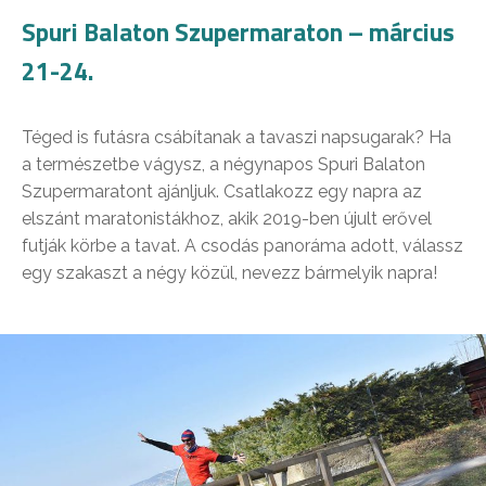
Spuri Balaton Szupermaraton – március
21-24.
Téged is futásra csábítanak a tavaszi napsugarak? Ha
a természetbe vágysz, a négynapos Spuri Balaton
Szupermaratont ajánljuk. Csatlakozz egy napra az
elszánt maratonistákhoz, akik 2019-ben újult erővel
futják körbe a tavat. A csodás panoráma adott, válassz
egy szakaszt a négy közül, nevezz bármelyik napra!