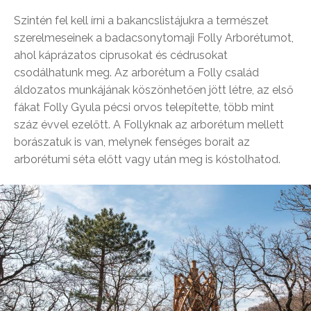
Szintén fel kell írni a bakancslistájukra a természet
szerelmeseinek a badacsonytomaji Folly Arborétumot,
ahol káprázatos ciprusokat és cédrusokat
csodálhatunk meg. Az arborétum a Folly család
áldozatos munkájának köszönhetően jött létre, az első
fákat Folly Gyula pécsi orvos telepítette, több mint
száz évvel ezelőtt. A Follyknak az arborétum mellett
borászatuk is van, melynek fenséges borait az
arborétumi séta előtt vagy után meg is kóstolhatod.