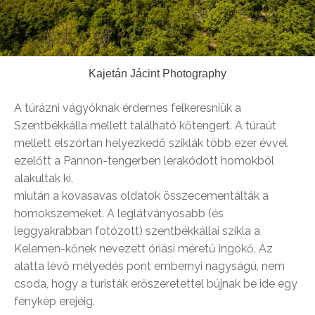
Kajetán Jácint Photography
A túrázni vágyóknak érdemes felkeresniük a
Szentbékkálla mellett található kőtengert. A túraút
mellett elszórtan helyezkedő sziklák több ezer évvel
ezelőtt a Pannon-tengerben lerakódott homokból
alakultak ki,
miután a kovasavas oldatok összecementálták a
homokszemeket. A leglátványosabb (és
leggyakrabban fotózott) szentbékkállai szikla a
Kelemen-kőnek nevezett óriási méretű ingókő. Az
alatta lévő mélyedés pont embernyi nagyságú, nem
csoda, hogy a turisták erőszeretettel bújnak be ide egy
fénykép erejéig.