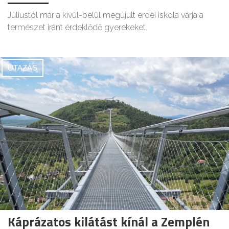
Júliustól már a kívül-belül megújult erdei iskola várja a
természet iránt érdeklődő gyerekeket.
UTAZÁS
Káprázatos kilátást kínál a Zemplén