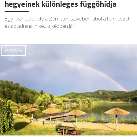
hegyeinek különleges függőhídja
Egy kirándulóhely a Zemplén szívében, ahol a természet
és az adrenalin kéz a kézben jár.
UTAZÁS