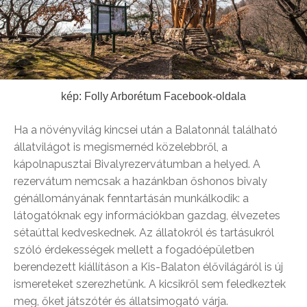
kép: Folly Arborétum Facebook-oldala
Ha a növényvilág kincsei után a Balatonnál található
állatvilágot is megismernéd közelebbről, a
kápolnapusztai Bivalyrezervátumban a helyed. A
rezervátum nemcsak a hazánkban őshonos bivaly
génállományának fenntartásán munkálkodik: a
látogatóknak egy információkban gazdag, élvezetes
sétaúttal kedveskednek. Az állatokról és tartásukról
szóló érdekességek mellett a fogadóépületben
berendezett kiállításon a Kis-Balaton élővilágáról is új
ismereteket szerezhetünk. A kicsikről sem feledkeztek
meg, őket játszótér és állatsimogató várja.