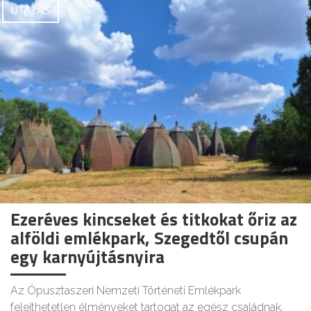
UTAZÁS
Ezeréves kincseket és titkokat őriz az
alföldi emlékpark, Szegedtől csupán
egy karnyújtásnyira
Az Ópusztaszeri Nemzeti Történeti Emlékpark
felejthetetlen élményeket tartogat az egész családnak.