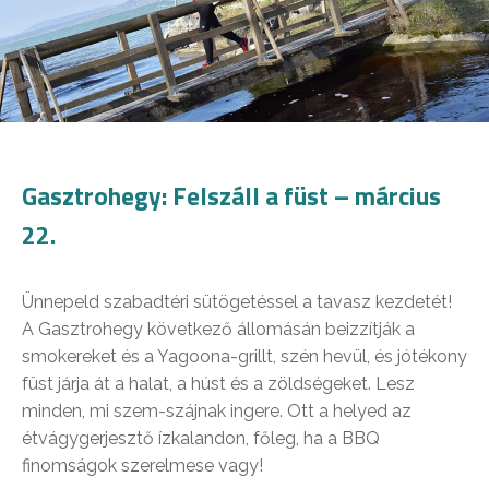
Gasztrohegy: Felszáll a füst – március
22.
Ünnepeld szabadtéri sütögetéssel a tavasz kezdetét!
A Gasztrohegy következő állomásán beizzítják a
smokereket és a Yagoona-grillt, szén hevül, és jótékony
füst járja át a halat, a húst és a zöldségeket. Lesz
minden, mi szem-szájnak ingere. Ott a helyed az
étvágygerjesztő ízkalandon, főleg, ha a BBQ
finomságok szerelmese vagy!