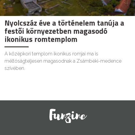
Nyolcszáz éve a történelem tanúja a
festői környezetben magasodó
ikonikus romtemplom
A középkori templom ikonikus romjai ma is
méltóságteljesen magasodnak a Zsámbéki-medence
szívében.