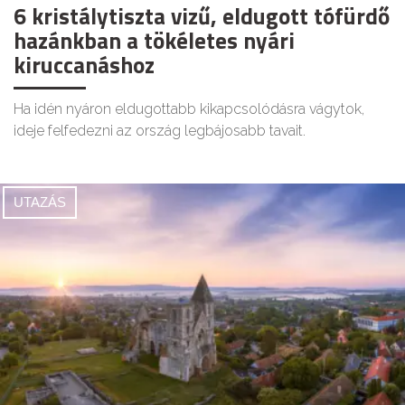
6 kristálytiszta vizű, eldugott tófürdő
hazánkban a tökéletes nyári
kiruccanáshoz
Ha idén nyáron eldugottabb kikapcsolódásra vágytok,
ideje felfedezni az ország legbájosabb tavait.
UTAZÁS