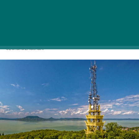
A Várhegyi Szépkilátó 2011 óta magasodik Fonyód felé
a maga 231 méterével. Az ősszel és tavasszal is nyitva
tartó kilátóból páratlan panoráma nyílik a Balaton
nyugati részére és a Nagy-Berek dombjaira. A kilátó
előtti tisztáson bográcsozási lehetőségünk is van, a
gyerekek pedig a főzés ideje alatt a játszótéren
szórakozhatnak.