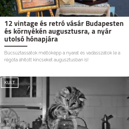
12 vintage és retró vásár Budapesten
és környékén augusztusra, a nyár
utolsó hónapjára
Búcsúztassátok méltóképp a nyarat és vadásszátok le a
régóta áhított kincseket augusztusban is!
KULT