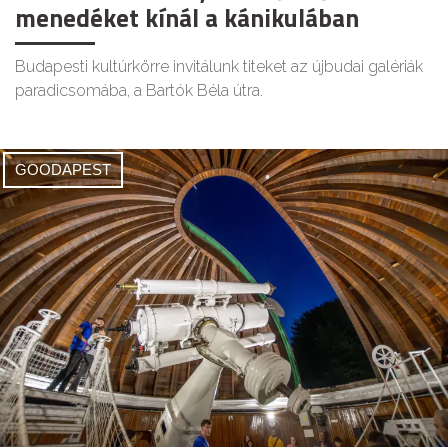
menedéket kínál a kánikulában
Budapesti kultúrkörre invitálunk titeket az újbudai galériák
paradicsomába, a Bartók Béla útra.
GOODAPEST