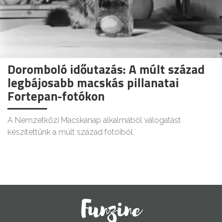
Doromboló időutazás: A múlt század
legbájosabb macskás pillanatai
Fortepan-fotókon
A Nemzetközi Macskanap alkalmából válogatást
készítettünk a múlt század fotóiból.