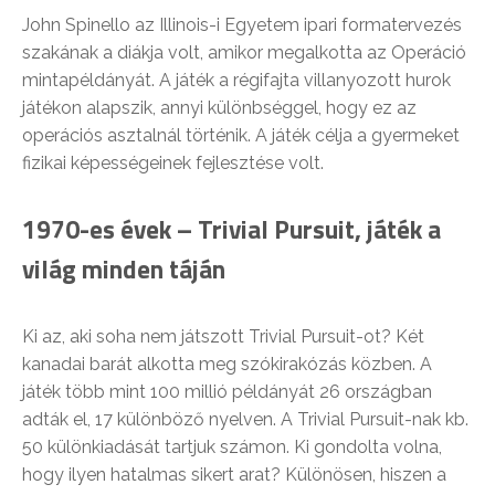
John Spinello az Illinois-i Egyetem ipari formatervezés
szakának a diákja volt, amikor megalkotta az Operáció
mintapéldányát. A játék a régifajta villanyozott hurok
játékon alapszik, annyi különbséggel, hogy ez az
operációs asztalnál történik. A játék célja a gyermeket
fizikai képességeinek fejlesztése volt.
1970-es évek – Trivial Pursuit, játék a
világ minden táján
Ki az, aki soha nem játszott Trivial Pursuit-ot? Két
kanadai barát alkotta meg szókirakózás közben. A
játék több mint 100 millió példányát 26 országban
adták el, 17 különböző nyelven. A Trivial Pursuit-nak kb.
50 különkiadását tartjuk számon. Ki gondolta volna,
hogy ilyen hatalmas sikert arat? Különösen, hiszen a