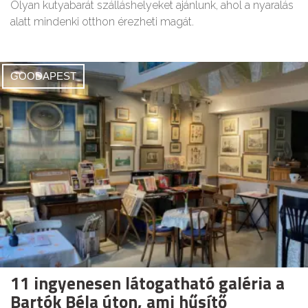
Olyan kutyabarát szálláshelyeket ajánlunk, ahol a nyaralás
alatt mindenki otthon érezheti magát.
GOODAPEST
11 ingyenesen látogatható galéria a
Bartók Béla úton, ami hűsítő