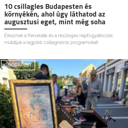
10 csillagles Budapesten és
környékén, ahol úgy láthatod az
augusztusi eget, mint még soha
Érkeznek a Perseidák és a részleges napfogyatkozás:
mutatjuk a legjobb csillagnézős programokat!
GOODAPEST