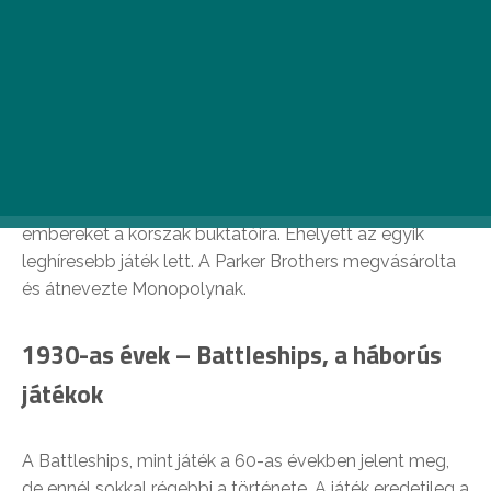
1900-as évek – Monopoly, a modern
asztali játékok kezdete
A Monopoly nem egy szórakoztató családi játék volt,
hanem a kapitalizmus és a monopóliumok elleni
felhívást jelképezte. Elizabeth Magie, a feltaláló
remélte, hogy a Landlord’s Game játék ráébreszti az
embereket a korszak buktatóira. Ehelyett az egyik
leghíresebb játék lett. A Parker Brothers megvásárolta
és átnevezte Monopolynak.
1930-as évek – Battleships, a háborús
játékok
A Battleships, mint játék a 60-as években jelent meg,
de ennél sokkal régebbi a története. A játék eredetileg a