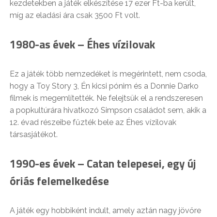
kezdetekben a játék elkészítése 17 ezer Ft-ba került,
míg az eladási ára csak 3500 Ft volt.
1980-as évek – Éhes vízilovak
Ez a játék több nemzedéket is megérintett, nem csoda,
hogy a Toy Story 3, Én kicsi pónim és a Donnie Darko
filmek is megemlítették. Ne felejtsük el a rendszeresen
a popkultúrára hivatkozó Simpson családot sem, akik a
12. évad részeibe fűzték bele az Éhes vízilovak
társasjátékot.
1990-es évek – Catan telepesei, egy új
óriás felemelkedése
A játék egy hobbiként indult, amely aztán nagy jövőre