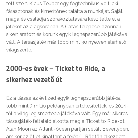
tett szert. Klaus Teuber egy fogtechnikus volt, aki
fárasztónak és kimerítőnek találta a munkáját. Saját
maga és családja szórakoztatására készítette el a
játékot az alagsorában. A Catan telepesei azonnali
sikert aratott és korunk egyik legnépszerűbb játékává
vált. A társasjáték már több mint 30 nyelven elérhető
világszerte.
2000-es évek – Ticket to Ride, a
sikerhez vezető út
Ez a társas az évtized egyik legnépszerűbb játéka,
több mint 3 millió példányban értékesítették, és 2014-
től a világ legismertebb játékává vált. Egy már sikeres
társasjáték-feltaláló alkotta meg a Ticket to Ride-ot.
Alan Moon az Atlanti-óceán partján sétált Beverlyben,
amikor az ötlet kipattant a fejéből. Rögtön elkezdett