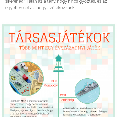
sikerének? Talán az a tény, hogy nincs győztes, és az
egyetlen cél az, hogy szórakozzunk!