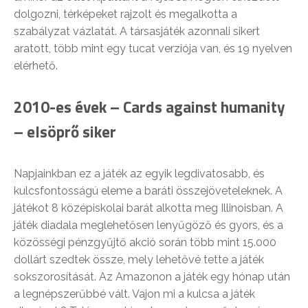
dolgozni, térképeket rajzolt és megalkotta a
szabályzat vázlatát. A társasjáték azonnali sikert
aratott, több mint egy tucat verziója van, és 19 nyelven
elérhető.
2010-es évek – Cards against humanity
– elsöprő siker
Napjainkban ez a játék az egyik legdivatosabb, és
kulcsfontosságú eleme a baráti összejöveteleknek. A
játékot 8 középiskolai barát alkotta meg Illinoisban. A
játék diadala meglehetősen lenyűgöző és gyors, és a
közösségi pénzgyűjtő akció során több mint 15.000
dollárt szedtek össze, mely lehetővé tette a játék
sokszorosítását. Az Amazonon a játék egy hónap után
a legnépszerűbbé vált. Vajon mi a kulcsa a játék