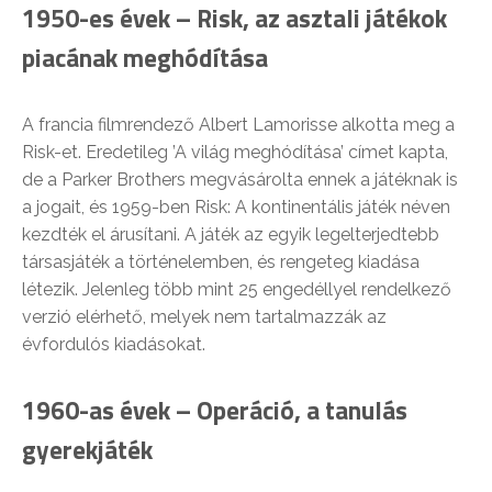
1950-es évek – Risk, az asztali játékok
piacának meghódítása
A francia filmrendező Albert Lamorisse alkotta meg a
Risk-et. Eredetileg ’A világ meghódítása’ címet kapta,
de a Parker Brothers megvásárolta ennek a játéknak is
a jogait, és 1959-ben Risk: A kontinentális játék néven
kezdték el árusítani. A játék az egyik legelterjedtebb
társasjáték a történelemben, és rengeteg kiadása
létezik. Jelenleg több mint 25 engedéllyel rendelkező
verzió elérhető, melyek nem tartalmazzák az
évfordulós kiadásokat.
1960-as évek – Operáció, a tanulás
gyerekjáték