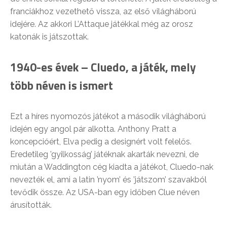
franciákhoz vezethető vissza, az első világháború
idejére. Az akkori L’Attaque játékkal még az orosz
katonák is játszottak.
1940-es évek – Cluedo, a játék, mely
több néven is ismert
Ezt a híres nyomozós játékot a második világháború
idején egy angol pár alkotta. Anthony Pratt a
koncepcióért, Elva pedig a designért volt felelős.
Eredetileg ’gyilkosság’ játéknak akarták nevezni, de
miután a Waddington cég kiadta a játékot, Cluedo-nak
nevezték el, ami a latin ’nyom’ és ’játszom’ szavakból
tevődik össze. Az USA-ban egy időben Clue néven
árusították.