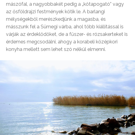
mászófal, a nagyobbakét pedig a „kőtapogató” vagy
az ősföldrajzi festmények kötik le. A barlangi
mélységekből merészkedjünk a magasba, és
másszunk fel a Sümegi várba, ahol több kiállítással is
várják az érdeklődőket, de a fűszer- és rózsakerteket is
érdemes megcsodálni, ahogy a korabeli középkori
konyha mellett sem lehet szó nélkül elmenni.