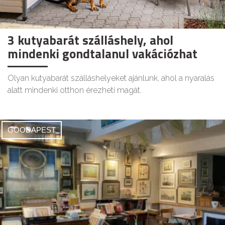
3 kutyabarát szálláshely, ahol
mindenki gondtalanul vakációzhat
Olyan kutyabarát szálláshelyeket ajánlunk, ahol a nyaralás
alatt mindenki otthon érezheti magát.
GOODAPEST