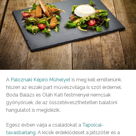
A
Paloznaki Képíró Műhelyet
is meg kell említenünk,
hiszen az északi part művészvilága is szót érdemel.
Boda Balázs és Oláh Kati festményei nemcsak
gyönyörűek, de az összetéveszthetetlen balatoni
hangulatot is megidézik.
Egész évben várja a családokat a
Tapolcai-
tavasbarlang
. A kicsik érdeklődését a játszótér és a