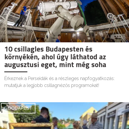
10 csillagles Budapesten és
környékén, ahol úgy láthatod az
augusztusi eget, mint még soha
Érkeznek a Perseidák és a részleges napfogyatkozás:
mutatjuk a legjobb csillagnézős programokat!
GOODAPEST