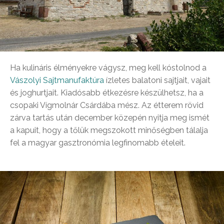
Ha kulináris élményekre vágysz, meg kell kóstolnod a
Vászolyi Sajtmanufaktúra
ízletes balatoni sajtjait, vajait
és joghurtjait. Kiadósabb étkezésre készülhetsz, ha a
csopaki Vígmolnár Csárdába mész. Az étterem rövid
zárva tartás után december közepén nyitja meg ismét
a kapuit, hogy a tőlük megszokott minőségben tálalja
fel a magyar gasztronómia legfinomabb ételeit.