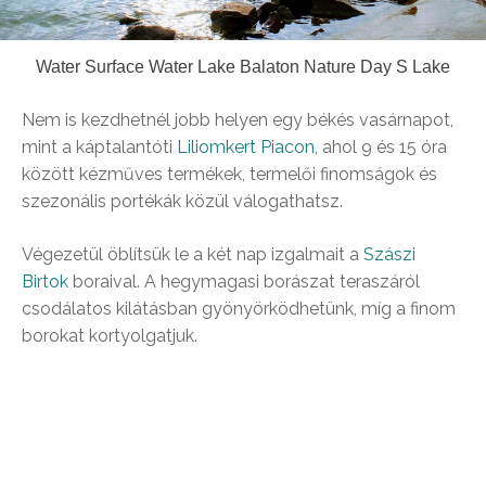
Water Surface Water Lake Balaton Nature Day S Lake
Nem is kezdhetnél jobb helyen egy békés vasárnapot,
mint a káptalantóti
Liliomkert Piacon
, ahol 9 és 15 óra
között kézműves termékek, termelői finomságok és
szezonális portékák közül válogathatsz.
Végezetül öblítsük le a két nap izgalmait a
Szászi
Birtok
boraival. A hegymagasi borászat teraszáról
csodálatos kilátásban gyönyörködhetünk, míg a finom
borokat kortyolgatjuk.