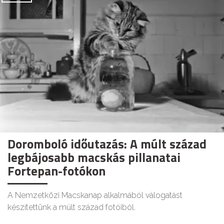
Doromboló időutazás: A múlt század
legbájosabb macskás pillanatai
Fortepan-fotókon
A Nemzetközi Macskanap alkalmából válogatást
készítettünk a múlt század fotóiból.