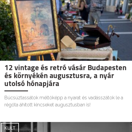
12 vintage és retró vásár Budapesten
és környékén augusztusra, a nyár
utolsó hónapjára
Búcsúztassátok méltóképp a nyarat és vadásszátok le a
régóta áhított kincseket augusztusban is!
KULT