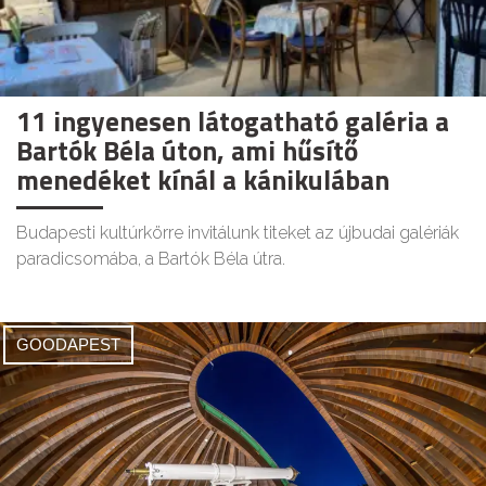
11 ingyenesen látogatható galéria a
Bartók Béla úton, ami hűsítő
menedéket kínál a kánikulában
Budapesti kultúrkörre invitálunk titeket az újbudai galériák
paradicsomába, a Bartók Béla útra.
GOODAPEST