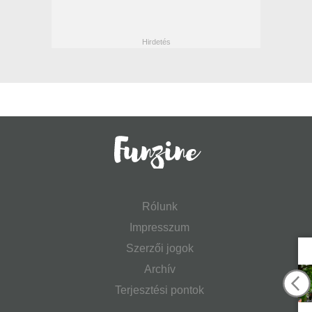
Rólunk
Impresszum
Szerzői jogok
Archív
Terjesztési pontok