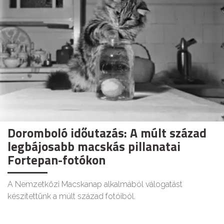
Doromboló időutazás: A múlt század
legbájosabb macskás pillanatai
Fortepan-fotókon
A Nemzetközi Macskanap alkalmából válogatást
készítettünk a múlt század fotóiból.