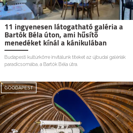
11 ingyenesen látogatható galéria a
Bartók Béla úton, ami hűsítő
menedéket kínál a kánikulában
Budapesti kultúrkörre invitálunk titeket az újbudai galériák
paradicsomába, a Bartók Béla útra.
GOODAPEST