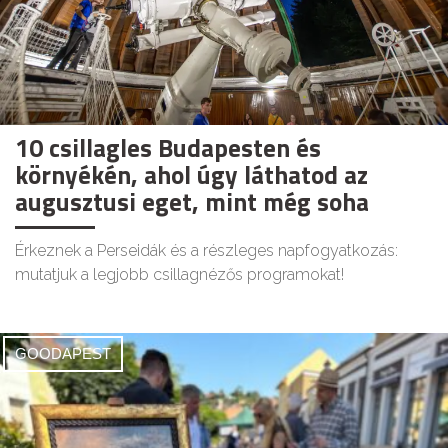
10 csillagles Budapesten és
környékén, ahol úgy láthatod az
augusztusi eget, mint még soha
Érkeznek a Perseidák és a részleges napfogyatkozás:
mutatjuk a legjobb csillagnézős programokat!
GOODAPEST