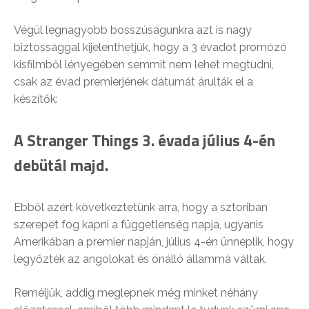
Végül legnagyobb bosszúságunkra azt is nagy
biztossággal kijelenthetjük, hogy a 3 évadot promózó
kisfilmből lényegében semmit nem lehet megtudni,
csak az évad premierjének dátumát árulták el a
készítők:
A Stranger Things 3. évada július 4-én
debütál majd.
Ebből azért következtetünk arra, hogy a sztoriban
szerepet fog kapni a függetlenség napja, ugyanis
Amerikában a premier napján, július 4-én ünneplik, hogy
legyőzték az angolokat és önálló állammá váltak.
Reméljük, addig meglepnek még minket néhány