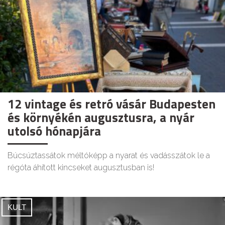
12 vintage és retró vásár Budapesten
és környékén augusztusra, a nyár
utolsó hónapjára
Búcsúztassátok méltóképp a nyarat és vadásszátok le a
régóta áhított kincseket augusztusban is!
KULT