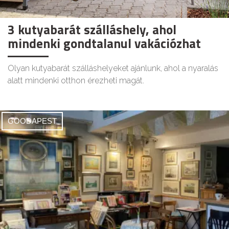
3 kutyabarát szálláshely, ahol
mindenki gondtalanul vakációzhat
Olyan kutyabarát szálláshelyeket ajánlunk, ahol a nyaralás
alatt mindenki otthon érezheti magát.
GOODAPEST