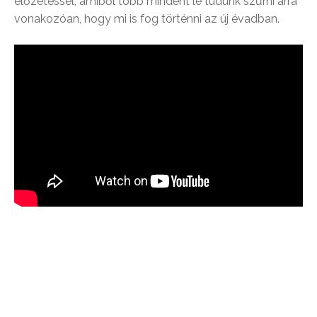
előzetessel, amiből több mindent le tudunk szűrni arra
vonakozóan, hogy mi is fog történni az új évadban.