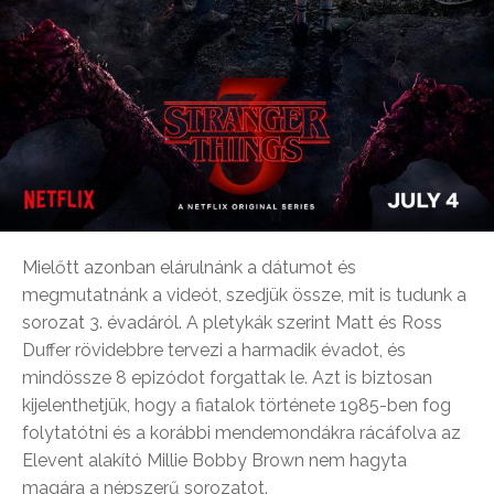
Mielőtt azonban elárulnánk a dátumot és
megmutatnánk a videót, szedjük össze, mit is tudunk a
sorozat 3. évadáról. A pletykák szerint Matt és Ross
Duffer rövidebbre tervezi a harmadik évadot, és
mindössze 8 epizódot forgattak le. Azt is biztosan
kijelenthetjük, hogy a fiatalok története 1985-ben fog
folytatótni és a korábbi mendemondákra rácáfolva az
Elevent alakító Millie Bobby Brown nem hagyta
magára a népszerű sorozatot.