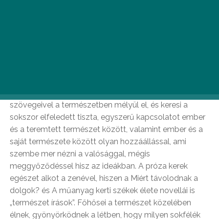
Szindbád Szerda – Zenés irodalmi est
Kollár-Klemencz Lászlóval – január 16.
(szerda) 19.00
Kollár-Klemencz László szólólemezei (Ember a fán,
Legesleges, Rengeteg) alapvetően zenéjével és
szövegeivel a természetben mélyül el, és keresi a
sokszor elfeledett tiszta, egyszerű kapcsolatot ember
és a teremtett természet között, valamint ember és a
saját természete között olyan hozzáállással, ami
szembe mer nézni a valósággal, mégis
meggyőződéssel hisz az ideákban. A próza kerek
egészet alkot a zenével, hiszen a Miért távolodnak a
dolgok? és A műanyag kerti székek élete novellái is
„természet írások”. Főhősei a természet közelében
élnek, gyönyörködnek a létben, hogy milyen sokfélék