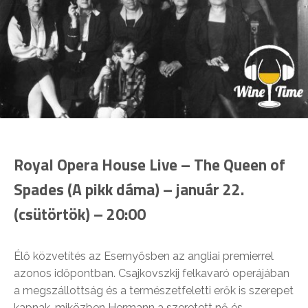
Royal Opera House Live – The Queen of
Spades (A pikk dáma) – január 22.
(csütörtök) – 20:00
Élő közvetítés az Esernyősben az angliai premierrel
azonos időpontban. Csajkovszkij felkavaró operájában
a megszállottság és a természetfeletti erők is szerepet
kapnak, miközben Hermann a szeretett nő és