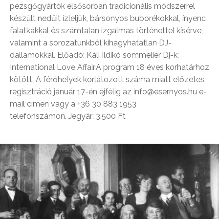
pezsgőgyártók elsősorban tradicionális módszerrel
készült nedűit ízleljük, bársonyos buborékokkal, ínyenc
falatkákkal és számtalan izgalmas történettel kísérve,
valamint a sorozatunkból kihagyhatatlan DJ-
dallamokkal. Előadó: Káli Ildikó sommelier Dj-k:
International Love Affair.A program 18 éves korhatárhoz
kötött. A férőhelyek korlátozott száma miatt előzetes
regisztráció január 17-én éjfélig az info@esernyos.hu e-
mail címen vagy a +36 30 883 1953
telefonszámon. Jegyár: 3.500 Ft