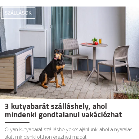
SZÁLLÁSOK
3 kutyabarát szálláshely, ahol
mindenki gondtalanul vakációzhat
Olyan kutyabarát szálláshelyeket ajánlunk, ahol a nyaralás
alatt mindenki otthon érezheti magát.