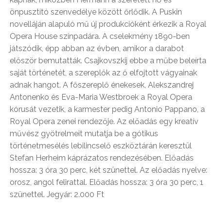
önpusztító szenvedélye között őrlődik. A Puskin
novelláján alapuló mű új produkcióként érkezik a Royal
Opera House színpadára. A cselekmény 1890-ben
játszódik, épp abban az évben, amikor a darabot
először bemutatták. Csajkovszkij ebbe a műbe beleírta
saját történetét, a szereplők az ő elfojtott vágyainak
adnak hangot. A főszereplő énekesek, Alekszandrej
Antonenko és Eva-Maria Westbroek a Royal Opera
kórusát vezetik, a karmester pedig Antonio Pappano, a
Royal Opera zenei rendezője. Az előadás egy kreatív
művész gyötrelmeit mutatja be a gótikus
történetmesélés lebilincselő eszköztárán keresztül
Stefan Herheim káprázatos rendezésében. Előadás
hossza: 3 óra 30 perc, két szünettel. Az előadás nyelve:
orosz, angol felirattal. Előadás hossza: 3 óra 30 perc, 1
szünettel. Jegyár: 2.000 Ft