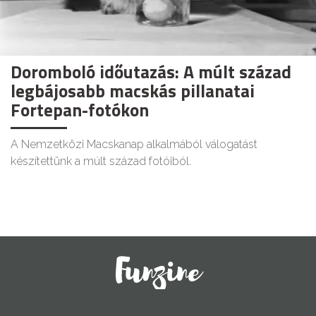
Doromboló időutazás: A múlt század
legbájosabb macskás pillanatai
Fortepan-fotókon
A Nemzetközi Macskanap alkalmából válogatást
készítettünk a múlt század fotóiból.