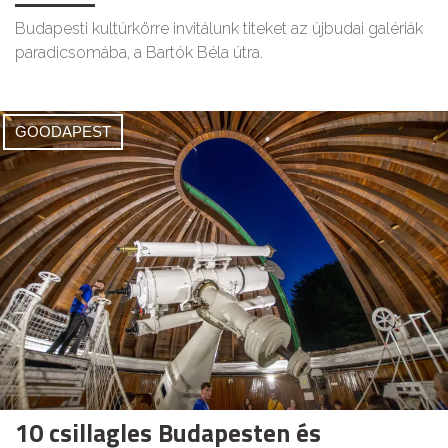
Budapesti kultúrkörre invitálunk titeket az újbudai galériák
paradicsomába, a Bartók Béla útra.
GOODAPEST
10 csillagles Budapesten és