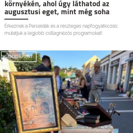
környékén, ahol úgy láthatod az
augusztusi eget, mint még soha
Érkeznek a Perseidák és a részleges napfogyatkozás:
mutatjuk a legjobb csillagnézős programokat!
GOODAPEST