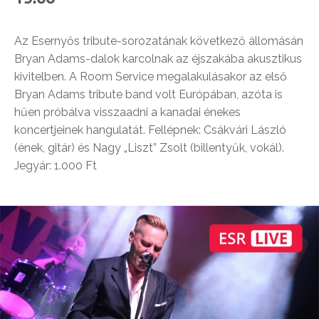
Az Esernyős tribute-sorozatának következő állomásán
Bryan Adams-dalok karcolnak az éjszakába akusztikus
kivitelben. A Room Service megalakulásakor az első
Bryan Adams tribute band volt Európában, azóta is
hűen próbálva visszaadni a kanadai énekes
koncertjeinek hangulatát. Fellépnek: Csákvári László
(ének, gitár) és Nagy „Liszt” Zsolt (billentyűk, vokál).
Jegyár: 1.000 Ft