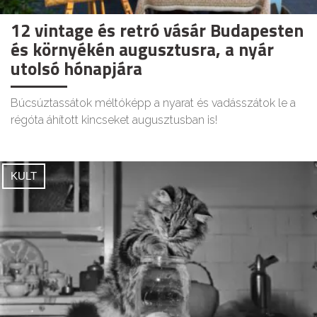
12 vintage és retró vásár Budapesten
és környékén augusztusra, a nyár
utolsó hónapjára
Búcsúztassátok méltóképp a nyarat és vadásszátok le a
régóta áhított kincseket augusztusban is!
KULT