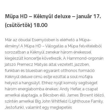
Müpa HD – Kéknyúl deluxe – január 17.
(csütörtök) 18.00
Már az óbudai Esernyősben is elérhető a Müpa-
élmény! A Müpa HD – Válogatás a Müpa felvételeiből
sorozatban a Kéknyúl zenekar három énekessel
kiegészült koncertje következik. A Hammond-orgonán
játszó Premecz Mátyás által vezetett, jazzben,
funkban és bluesban egyaránt otthonos formáció
Kéknyúl deluxe című estje ezúttal a soul műfajra
helyezi a hangsúlyt. Ehhez nyújt komoly segítséget
három energiabomba énekes: Andy Hefler, a csapat
amerikai alaptagja, a Bécsben élő, James Brownt idéző,
szintén amerikai Big John Whitfield (Lighthouse Family,
Jestofunk), valamint egy meglepetés