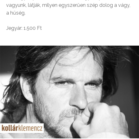
vagyunk, látják, milyen egyszerűen szép dolog a vágy,
a hűség.
Jegyár: 1.500 Ft