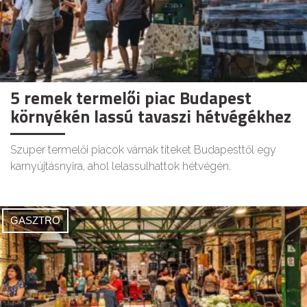
5 remek termelői piac Budapest
környékén lassú tavaszi hétvégékhez
Szuper termelői piacok várnak titeket Budapesttől egy
karnyújtásnyira, ahol lelassulhattok hétvégén.
GASZTRO