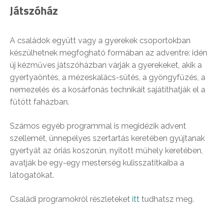
Játszóház
A családok együtt vagy a gyerekek csoportokban
készülhetnek megfogható formában az adventre: idén
új kézműves játszóházban várják a gyerekeket, akik a
gyertyaöntés, a mézeskalács-sütés, a gyöngyfűzés, a
nemezelés és a kosárfonás technikáit sajátíthatják el a
fűtött faházban.
Számos egyéb programmal is megidézik advent
szellemét, ünnepélyes szertartás keretében gyújtanak
gyertyát az óriás koszorún, nyitott műhely keretében,
avatják be egy-egy mesterség kulisszatitkaiba a
látogatókat.
Családi programokról részleteket
itt
tudhatsz meg.