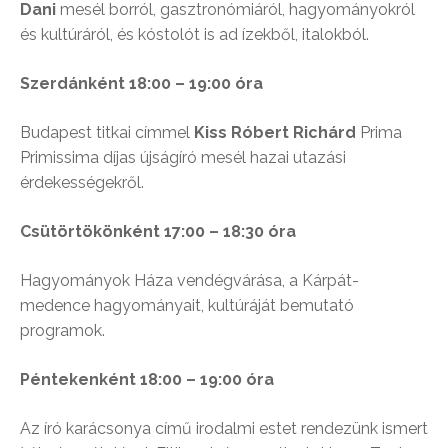
Dani
mesél borról, gasztronómiáról, hagyományokról
és kultúráról, és kóstolót is ad ízekből, italokból.
Szerdánként 18:00 – 19:00 óra
Budapest titkai címmel
Kiss Róbert Richárd
Prima
Primissima díjas újságíró mesél hazai utazási
érdekességekről.
Csütörtökönként 17:00 – 18:30 óra
Hagyományok Háza vendégvárása, a Kárpát-
medence hagyományait, kultúráját bemutató
programok.
Péntekenként 18:00 – 19:00 óra
Az író karácsonya című irodalmi estet rendezünk ismert