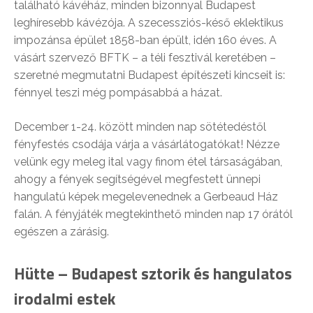
található kávéház, minden bizonnyal Budapest
leghíresebb kávézója. A szecessziós-késő eklektikus
impozánsa épület 1858-ban épült, idén 160 éves. A
vásárt szervező BFTK – a téli fesztivál keretében –
szeretné megmutatni Budapest építészeti kincseit is:
fénnyel teszi még pompásabbá a házat.
December 1-24. között minden nap sötétedéstől
fényfestés csodája várja a vásárlátogatókat! Nézze
velünk egy meleg ital vagy finom étel társaságában,
ahogy a fények segítségével megfestett ünnepi
hangulatú képek megelevenednek a Gerbeaud Ház
falán. A fényjáték megtekinthető minden nap 17 órától
egészen a zárásig.
Hütte – Budapest sztorik és hangulatos
irodalmi estek