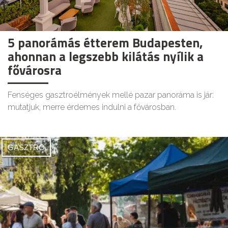
5 panorámás étterem Budapesten,
ahonnan a legszebb kilátás nyílik a
fővárosra
Fenséges gasztroélmények mellé pazar panoráma is jár:
mutatjuk, merre érdemes indulni a fővárosban.
GASZTRO