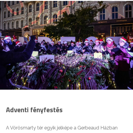
Adventi fényfestés
A Vörösmarty tér egyik jelképe a Gerbeaud Házban