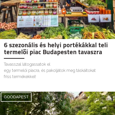
6 szezonális és helyi portékákkal teli
termelői piac Budapesten tavaszra
Tavasszal látogassatok el
egy termelői piacra, és pakoljátok meg táskáitokat
friss termékekkel!
GOODAPEST