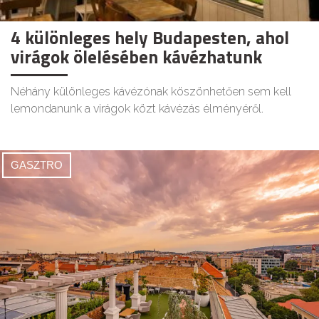
4 különleges hely Budapesten, ahol
virágok ölelésében kávézhatunk
Néhány különleges kávézónak köszönhetően sem kell
lemondanunk a virágok közt kávézás élményéről.
GASZTRO