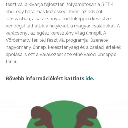
fesztivállá kívánja fejleszteni folyamatosan a BFTK,
ahol egy hatalmas közösségi téren, az adventi
időszakban, a karácsonyra méltóképpen készülve,
vendégül láthatjuk a helyieket, a magyar családokat. A
karácsonyt az egész keresztény világ ünnepli. A
Vörösmarty téri téli fesztivál programjai, üzenete:
hagyomány, ünnep, kereszténység és a családi értékek
ápolása is ezt a várakozást szeretné valódi ünneppé
tenni.
Bővebb információkért kattints
ide.