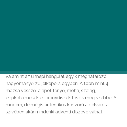
adventi koszorú négy gyertyáját az adventi
vasárnapokon, így először december 2-án 16 órakor
ünnepélyes keretek között, angyali kórus és fanfárok
kíséretében gyújtják meg. Advent első vasárnapján
Huszti Zoltán a Budapesti Magyar Szentek plébánia
káplánja tart ünnepi beszédet a Magyar Katolikus
Egyház, illetve a Katolikus Karitász képviseletében.
A több mint 3 méter átmérőjű, mintegy fél méter
vastagságú adventi koszorú a tér legszebb dísze lesz,
valamint az ünnepi hangulat egyik meghatározó,
hagyományőrző jelképe is egyben. A több mint 4
mázsa vessző-alapot fenyő, moha, szalag,
csipketermések és aranydíszek teszik még szebbé. A
modern, de mégis autentikus koszorú a belváros
szívében akár mindenki adventi díszévé válhat.