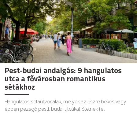
Pest-budai andalgás: 9 hangulatos
utca a fővárosban romantikus
sétákhoz
Hangulatos sétaútvonalak, melyek az őszre békés vagy
éppen pezsgő pesti, budai utcákat ölelnek fel.