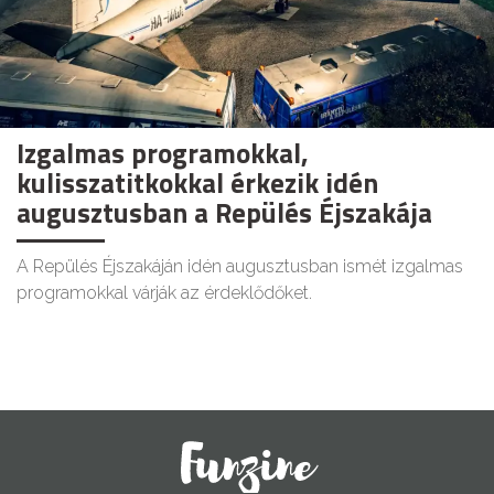
Izgalmas programokkal,
kulisszatitkokkal érkezik idén
augusztusban a Repülés Éjszakája
A Repülés Éjszakáján idén augusztusban ismét izgalmas
programokkal várják az érdeklődőket.