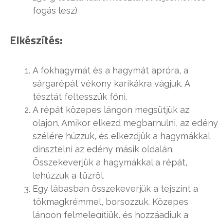
fogás lesz)
Elkészítés:
A fokhagymát és a hagymát apróra, a
sárgarépát vékony karikákra vágjuk. A
tésztát feltesszük főni.
A répát közepes lángon megsütjük az
olajon. Amikor elkezd megbarnulni, az edény
szélére húzzuk, és elkezdjük a hagymákkal
dinsztelni az edény másik oldalán.
Összekeverjük a hagymákkal a répát,
lehúzzuk a tűzről.
Egy lábasban összekeverjük a tejszínt a
tökmagkrémmel, borsozzuk. Közepes
lángon felmelegítjük, és hozzáadjuk a