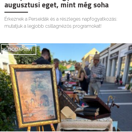
augusztusi eget, mint még soha
Érkeznek a Perseidák és a részleges napfogyatkozás:
mutatjuk a legjobb csillagnézős programokat!
GOODAPEST