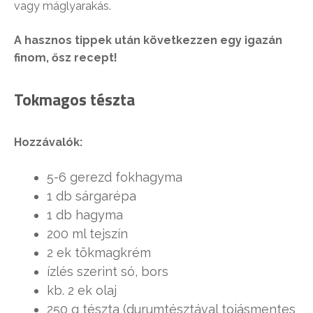
vagy máglyarakás.
A hasznos tippek után következzen egy igazán
finom, ősz recept!
Tokmagos tészta
Hozzávalók:
5-6 gerezd fokhagyma
1 db sárgarépa
1 db hagyma
200 ml tejszín
2 ek tökmagkrém
ízlés szerint só, bors
kb. 2 ek olaj
250 g tészta (durumtésztával tojásmentes