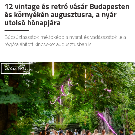
12 vintage és retró vásár Budapesten
és környékén augusztusra, a nyár
utolsó hónapjára
Búcsúztassátok méltóképp a nyarat és vadásszátok le a
régóta áhított kincseket augusztusban is!
GASZTRO