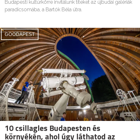
Budapesti kultúrkörre invitálunk titeket az újbudai galériák
paradicsomába, a Bartók Béla útra.
GOODAPEST
10 csillagles Budapesten és
környékén, ahol úgy láthatod az