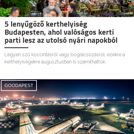
5 lenyűgöző kerthelyiség
Budapesten, ahol valóságos kerti
parti lesz az utolsó nyári napokból
Legyen szó koccintásról vagy bográcsozásról, ezekre a
kerthelyiségekre augusztusban is számíthattok.
GOODAPEST