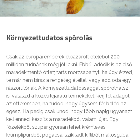
Környezettudatos spórolás
Csak az európai emberek elpazarolt ételéből 200
millióan tudnának még jól lakni. Ebből adódik is az első
maradékmentő ötlet; tarts morzsapartyt, ha úgy érzed,
te már nem bírsz a rengeteg étellel, vagy add oda egy
rászorulónak. A környezettudatossággal spórolhatsz
is; válaszd a közeli lejáratú termékeket, kérj fél adagot
az étteremben, ha tudod, hogy úgysem fér beléd az
egész. Ha pedig csak unod, hogy több napig ugyanazt
kell enned, készíts a maradékból valami újat. Egy
főzelékből szuper gyorsan lehet krémleves,
krumplipüréből pogácsa, szikkadt kifliből mákosguba