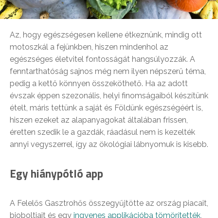
Az, hogy egészségesen kellene étkeznünk, mindig ott
motoszkál a fejünkben, hiszen mindenhol az
egészséges életvitel fontosságát hangsúlyozzák. A
fenntarthatóság sajnos még nem ilyen népszerű téma,
pedig a kettő könnyen összeköthető. Ha az adott
évszak éppen szezonális, helyi finomságaiból készítünk
ételt, máris tettünk a saját és Földünk egészségéért is,
hiszen ezeket az alapanyagokat általában frissen,
éretten szedik le a gazdák, ráadásul nem is kezelték
annyi vegyszerrel, így az ökológiai lábnyomuk is kisebb.
Egy hiánypótló app
A Felelős Gasztrohős összegyűjtötte az ország piacait,
bioboltjait és egy
ingyenes applikációba tömörítették
,