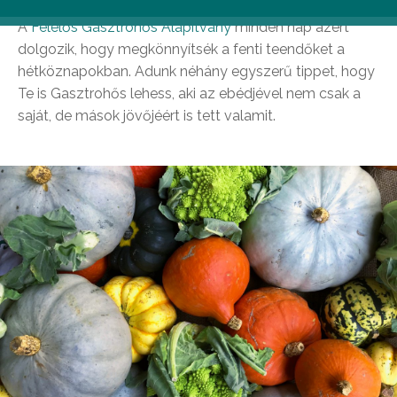
A
Felelős Gasztrohős Alapítvány
minden nap azért
dolgozik, hogy megkönnyítsék a fenti teendőket a
hétköznapokban. Adunk néhány egyszerű tippet, hogy
Te is Gasztrohős lehess, aki az ebédjével nem csak a
saját, de mások jövőjéért is tett valamit.