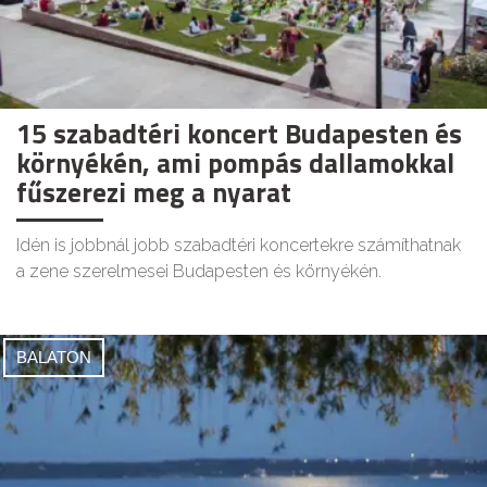
15 szabadtéri koncert Budapesten és
környékén, ami pompás dallamokkal
fűszerezi meg a nyarat
Idén is jobbnál jobb szabadtéri koncertekre számíthatnak
a zene szerelmesei Budapesten és környékén.
BALATON