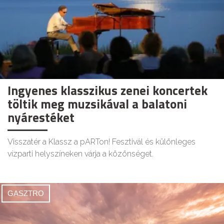
Ingyenes klasszikus zenei koncertek
töltik meg muzsikával a balatoni
nyárestéket
Visszatér a Klassz a pARTon! Fesztivál és különleges
vízparti helyszíneken várja a közönséget.
GASZTRO