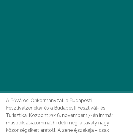
M
inikoncertek öltöny és nyakkendő
nélkül Budapest nyolc kedvenc
szórakozóhelyén 2018. november 17-
én szombaton 18-24 óra között.
A Fővárosi Önkormányzat, a Budapesti
Fesztiválzenekar és a Budapesti Fesztivál- és
Turisztikai Központ 2018. november 17-én immár
második alkalommal hirdeti meg, a tavaly nagy
közönségsikert aratott, A zene éjszakája – csak