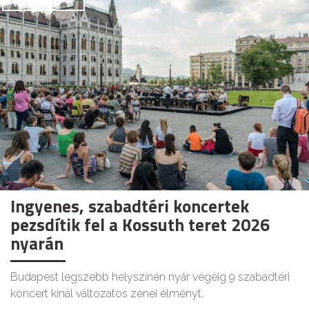
Ingyenes, szabadtéri koncertek
pezsdítik fel a Kossuth teret 2026
nyarán
Budapest legszebb helyszínén nyár végéig 9 szabadtéri
koncert kínál változatos zenei élményt.