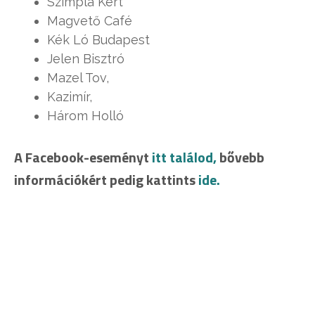
Szimpla Kert
Magvető Café
Kék Ló Budapest
Jelen Bisztró
Mazel Tov,
Kazimír,
Három Holló
A Facebook-eseményt
itt találod,
bővebb
információkért pedig kattints
ide.