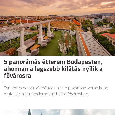
5 panorámás étterem Budapesten,
ahonnan a legszebb kilátás nyílik a
fővárosra
Fenséges gasztroélmények mellé pazar panoráma is jár:
mutatjuk, merre érdemes indulni a fővárosban.
GOODAPEST