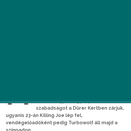
M
i már most elkezdtük a jövő heti
hosszú hétvégénk tervezését. Az
biztos, hogy a négynapos
szabadságot a Dürer Kertben zárjuk,
ugyanis 23-án Killing Joe lép fel,
vendégelőadóként pedig Turbowolf áll majd a
színpadon.