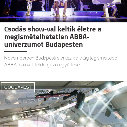
Csodás show-val keltik életre a
megismételhetetlen ABBA-
univerzumot Budapesten
Novemberben Budapestre érkezik a világ legismertebb
ABBA-dalokat feldolgozó együttese.
GOODAPEST