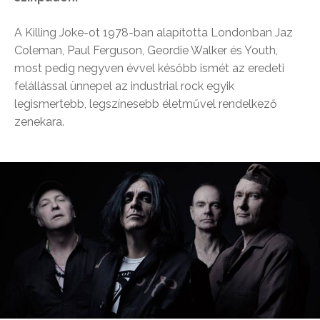
A Killing Joke-ot 1978-ban alapította Londonban Jaz
Coleman, Paul Ferguson, Geordie Walker és Youth,
most pedig negyven évvel később ismét az eredeti
felállással ünnepel az industrial rock egyik
legismertebb, legszínesebb életművel rendelkező
zenekara.