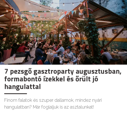
7 pezsgő gasztroparty augusztusban,
formabontó ízekkel és őrült jó
hangulattal
Finom falatok és szuper dallamok, mindez nyári
hangulatban? Már foglaljuk is az asztalunkat!