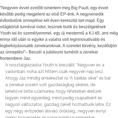
“Negyven évvel ezelőtt ismertem meg Big Pault, egy évvel
később pedig megjelent az első EP-énk. A negyvenedik
évfordulónk ünneplése két éven keresztül tart majd. Egy
világkörüli turnéval indul, lesznek bulik és beszélgetések
Youth-tal és személyemmel, egy új mestermű a KJ-től, ami még
ennyi idő után is egyike a valaha volt leginnovatívabb és
legbefolyásosabb zenekaroknak. A szeretet törvény, kezdődjön
az ünneplés!”– Beszél a jubileumi turnéról a zenekar
frontembere Jaz.
A nosztalgiázásba Youth is beszállt: “Negyven év a
vadonban, noha azt hittem csak negyven nap lesz.
Ahogy Jaz mindig emlékeztet rá “A túlélés siker” és bár
a zenekar sosem volt gazdaságilag sikeres, de
lehetővé tette számunka, hogy hihetetlen életünk
legyen, mind egyénileg, mind pedig csapatként és
nagyon változatos, gazdag zenét hozhattunk létre. Ez
egy négy évtizeden átívelő örökség… negyven évnyi
gerinc bizsergetés és kompromisszummentes