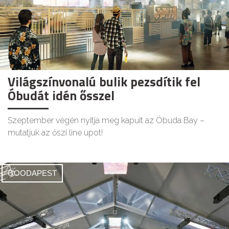
Világszínvonalú bulik pezsdítik fel
Óbudát idén ősszel
Szeptember végén nyitja meg kapuit az Óbuda Bay –
mutatjuk az őszi line upot!
GOODAPEST