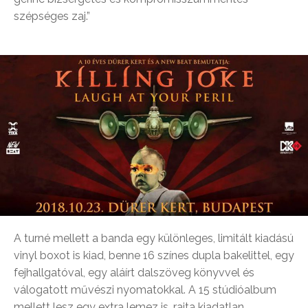
szépséges zaj.”
A turné mellett a banda egy különleges, limitált kiadású
vinyl boxot is kiad, benne 16 színes dupla bakelittel, egy
fejhallgatóval, egy aláírt dalszöveg könyvvel és
válogatott művészi nyomatokkal. A 15 stúdióalbum
mellett lesz egy extra lemez is, rajta kiadatlan