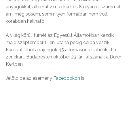
anyagokkal, alternatív mixekkel és 8 olyan új számmal,
ami még sosem, semmilyen formában nem volt
korábban hallható.
A világ körüli turnét az Egyesült Államokban kezdik
majd szeptember 1-jén, utána pedig célba veszik
Európát, ahol a rajongók 45 állomáson csíphetik el a
zenekart. Budapesten október 23-án játszanak a Dürer
Kertben.
Jelöld be az esemény
Facebookon
is!