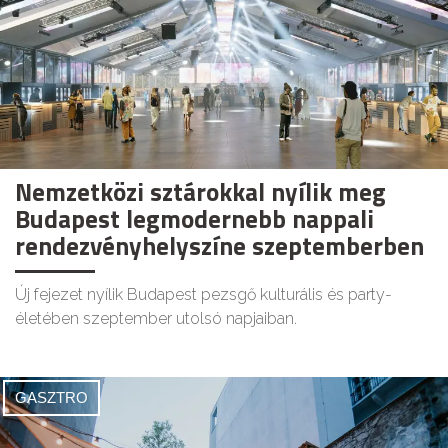
Nemzetközi sztárokkal nyílik meg
Budapest legmodernebb nappali
rendezvényhelyszíne szeptemberben
Új fejezet nyílik Budapest pezsgő kulturális és party-
életében szeptember utolsó napjaiban.
GASZTRO