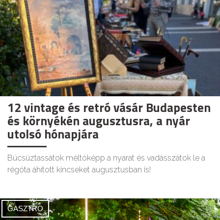
12 vintage és retró vásár Budapesten
és környékén augusztusra, a nyár
utolsó hónapjára
Búcsúztassátok méltóképp a nyarat és vadásszátok le a
régóta áhított kincseket augusztusban is!
GASZTRO