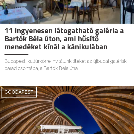
11 ingyenesen látogatható galéria a
Bartók Béla úton, ami hűsítő
menedéket kínál a kánikulában
Budapesti kultúrkörre invitálunk titeket az újbudai galériák
paradicsomába, a Bartók Béla útra.
GOODAPEST