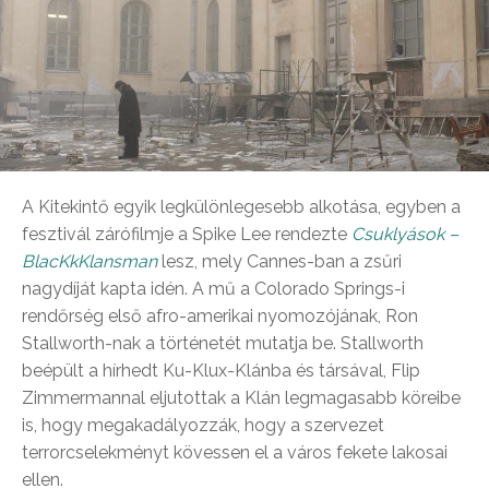
A Kitekintő egyik legkülönlegesebb alkotása, egyben a
fesztivál zárófilmje a Spike Lee rendezte
Csuklyások –
BlacKkKlansman
lesz, mely Cannes-ban a zsűri
nagydíját kapta idén. A mű a Colorado Springs-i
rendőrség első afro-amerikai nyomozójának, Ron
Stallworth-nak a történetét mutatja be. Stallworth
beépült a hírhedt Ku-Klux-Klánba és társával, Flip
Zimmermannal eljutottak a Klán legmagasabb köreibe
is, hogy megakadályozzák, hogy a szervezet
terrorcselekményt kövessen el a város fekete lakosai
ellen.