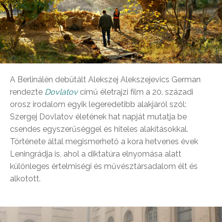
A Berlinálén debütált Alekszej Alekszejevics German
rendezte
Dovlatov
című életrajzi film a 20. századi
orosz irodalom egyik legeredetibb alakjáról szól:
Szergej Dovlatov életének hat napját mutatja be
csendes egyszerűséggel és hiteles alakításokkal.
Története által megismerhető a kora hetvenes évek
Leningrádja is, ahol a diktatúra elnyomása alatt
különleges értelmiségi és művésztársadalom élt és
alkotott.