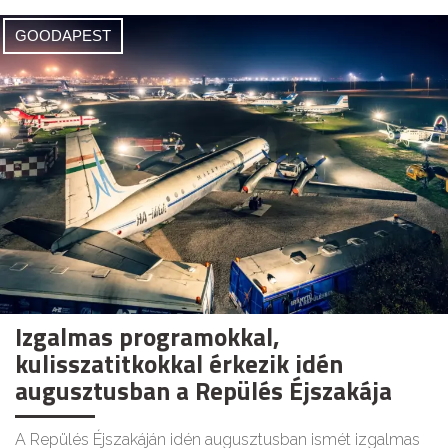
GOODAPEST
Izgalmas programokkal,
kulisszatitkokkal érkezik idén
augusztusban a Repülés Éjszakája
A Repülés Éjszakáján idén augusztusban ismét izgalmas