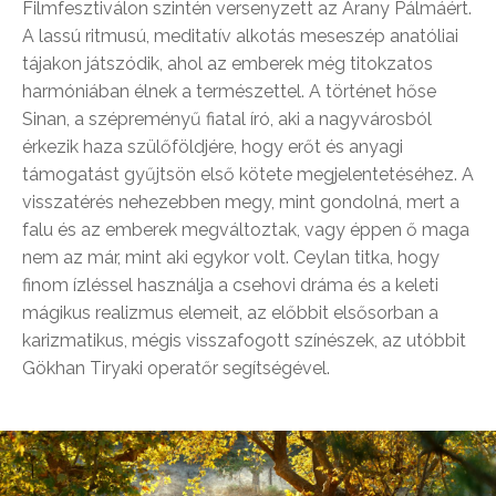
Filmfesztiválon szintén versenyzett az Arany Pálmáért.
A lassú ritmusú, meditatív alkotás meseszép anatóliai
tájakon játszódik, ahol az emberek még titokzatos
harmóniában élnek a természettel. A történet hőse
Sinan, a szépreményű fiatal író, aki a nagyvárosból
érkezik haza szülőföldjére, hogy erőt és anyagi
támogatást gyűjtsön első kötete megjelentetéséhez. A
visszatérés nehezebben megy, mint gondolná, mert a
falu és az emberek megváltoztak, vagy éppen ő maga
nem az már, mint aki egykor volt. Ceylan titka, hogy
finom ízléssel használja a csehovi dráma és a keleti
mágikus realizmus elemeit, az előbbit elsősorban a
karizmatikus, mégis visszafogott színészek, az utóbbit
Gökhan Tiryaki operatőr segítségével.