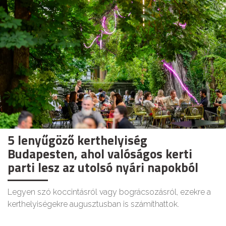
5 lenyűgöző kerthelyiség
Budapesten, ahol valóságos kerti
parti lesz az utolsó nyári napokból
Legyen szó koccintásról vagy bográcsozásról, ezekre a
kerthelyiségekre augusztusban is számíthattok.