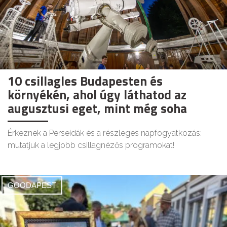
10 csillagles Budapesten és
környékén, ahol úgy láthatod az
augusztusi eget, mint még soha
Érkeznek a Perseidák és a részleges napfogyatkozás:
mutatjuk a legjobb csillagnézős programokat!
GOODAPEST