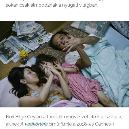
sokan csak álmodoznak a nyugati világban.
Nuri Bilge Ceylan a török filmművészet élő klasszikusa,
akinek
A vadkörtefa
című filmje a 2018-as Cannes-i