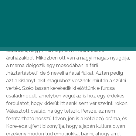
Cannes-i Fesztiválon, azaz neki jutott a patinás Arany
Pálma. Kore-eda valóban az egyik legjobb japán
képíró, igen termékeny is, és az
Anyátlanok
című
korábbi művével már alkotott egyszer tökéleteset.
Most is: egy diszfunkcionális család tagjait mutatja be,
akik szegények és kényszerbetegek, és nem lehet
eldönteni, hogy miért lopnak mindent össze
áruházakból. Miközben ott van a nagyi magas nyugdíja,
a mama dolgozik egy mosodában, a férfi
„háztartásbeli”, de ő neveli a fiatal fiúkat. Aztán pedig
azt a kislányt, akit magukhoz vesznek, miután a szülei
verték. Szép lassan kerekedik ki előttünk e furcsa
családmodell, amelyben végül az is hoz egy érdekes
fordulatot, hogy kiderül: itt senki sem vér szerinti rokon.
Választott család, ha úgy tetszik. Persze, ez nem
fenntartható hosszú távon, jön is a kötelező dráma, és
Kore-eda újfent bizonyítja, hogy a japán kultúra olyan
érzékeny módon tud emóciókkal bánni, ahogy arról