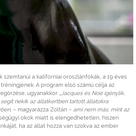
 szemtanúi a kaliforniai oroszlánfókák, a 19 éves
tréningjének. A program első számú célja az
 megőrzése, ugyanakkor „
Jacques és Noé igénylik,
egít nekik az állatkertben tartott állatokra
ében,
– magyarázza Zoltán –
ami nem más, mint az
zségügyi okok miatt is elengedhetetlen, hiszen
káját, ha az állat hozzá van szokva az ember