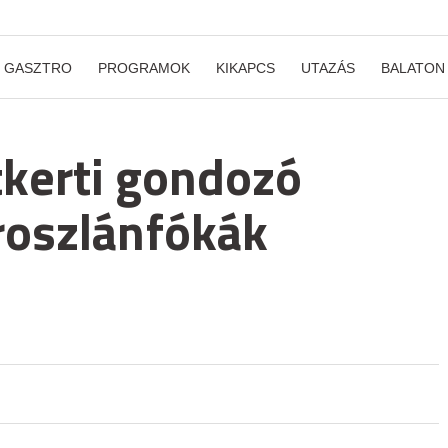
GASZTRO
PROGRAMOK
KIKAPCS
UTAZÁS
BALATON
atkerti gondozó
roszlánfókák