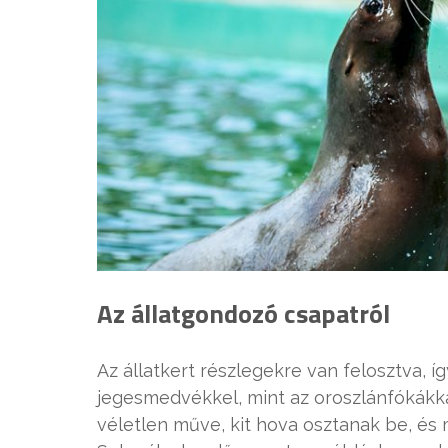
Az állatgondozó csapatról
Az állatkert részlegekre van felosztva, í
jegesmedvékkel, mint az oroszlánfókákka
véletlen műve, kit hova osztanak be, és m