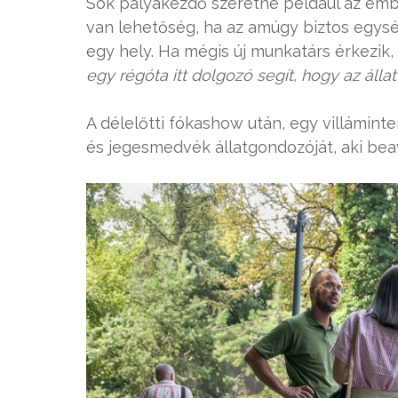
Sok pályakezdő szeretne például az emb
van lehetőség, ha az amúgy biztos eg
egy hely. Ha mégis új munkatárs érkezik, 
egy régóta itt dolgozó segít, hogy az áll
A délelőtti fókashow után, egy villáminte
és jegesmedvék állatgondozóját, aki bea