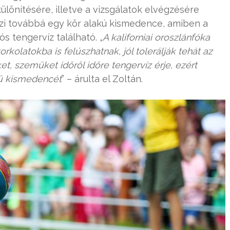
ülönítésére, illetve a vizsgálatok elvégzésére
zi továbbá egy kör alakú kismedence, amiben a
 tengervíz található. „
A kaliforniai oroszlánfóka
orkolatokba is felúszhatnak, jól tolerálják tehát az
t, szemüket időről időre tengervíz érje, ezért
erű kismedencét
” – árulta el Zoltán.