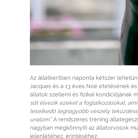
Az állatkertben naponta kétszer lehetünk
Jacques és a 13 éves Noé etetésének és 
állatok szellemi és fizikai kondíciójának
sőt élvezik ezeket a foglalkozásokat, ami s
leselkedő legnagyobb veszély leküzdés
unalom.
” A rendszeres tréning állategés
nagyban megkönnyíti az állatorvosok mun
jelenlétéhez, érintéséhez.