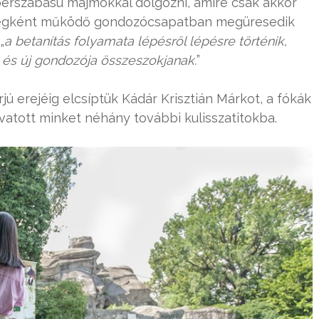
erszabású majmokkal dolgozni, amire csak akkor
ységként működő gondozócsapatban megüresedik
„
a betanítás folyamata lépésről lépésre történik,
at és új gondozója összeszokjanak.
”
rjú erejéig elcsíptük Kádár Krisztián Márkot, a fókák
vatott minket néhány további kulisszatitokba.