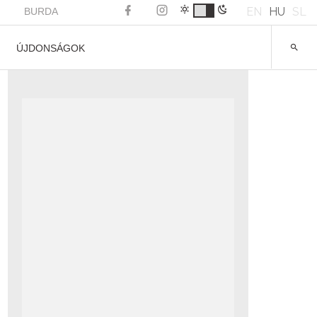
EN
HU
SL
BURDA
ÚJDONSÁGOK