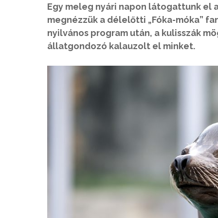
Egy meleg nyári napon látogattunk el a
megnézzük a délelőtti „Fóka-móka” fant
nyilvános program után, a kulisszák mö
állatgondozó kalauzolt el minket.