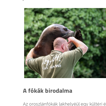
A fókák birodalma
Az oroszlánfókák lakhelyéül egy kültéri é