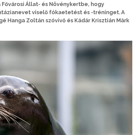
 Fővárosi Állat- és Növénykertbe, hogy
ázianevet viselő fókaetetést és -tréninget. A
gé Hanga Zoltán szóvivő és Kádár Krisztián Márk