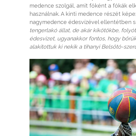
medence szolgál, amit főként a fókák elk
használnak. A kinti medence részét képe
nagymedence édesvízével ellentétben sós
tengerlakó állat, de akár kikötőkbe, folyót
édesvizet, ugyanakkor fontos, hogy bőrüke
alakítottuk ki nekik a tihanyi Belsőtó-sz