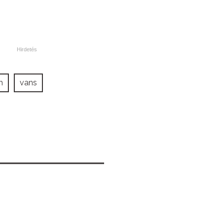
h
vans