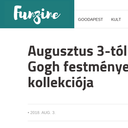
GOODAPEST
KULT
Augusztus 3-tól
Gogh festményei 
kollekciója
•
2018. AUG. 3.