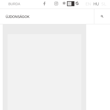
EN
HU
SL
BURDA
ÚJDONSÁGOK