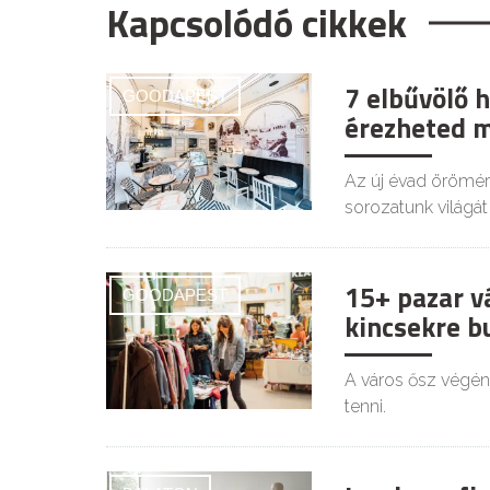
Kapcsolódó cikkek
7 elbűvölő 
GOODAPEST
érezheted m
Az új évad örömér
sorozatunk világá
15+ pazar v
GOODAPEST
kincsekre 
A város ősz végén
tenni.