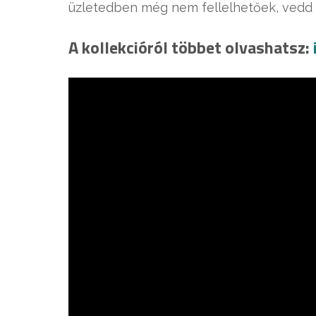
üzletedben még nem fellelhetőek, vedd 
A kollekcióról többet olvashatsz: