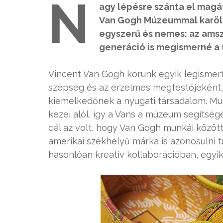
N
agy lépésre szánta el magát
Van Gogh Múzeummal karöltv
egyszerű és nemes: az amsz
generáció is megismerné a f
Vincent Van Gogh korunk egyik legismert
szépség és az érzelmes megfestőjeként, v
kiemelkedőnek a nyugati társadalom. Munk
kezei alól, így a Vans a múzeum segítség
cél az volt, hogy Van Gogh munkái közöt
amerikai székhelyű márka is azonosulni 
hasonlóan kreatív kollaborációban, egyik 