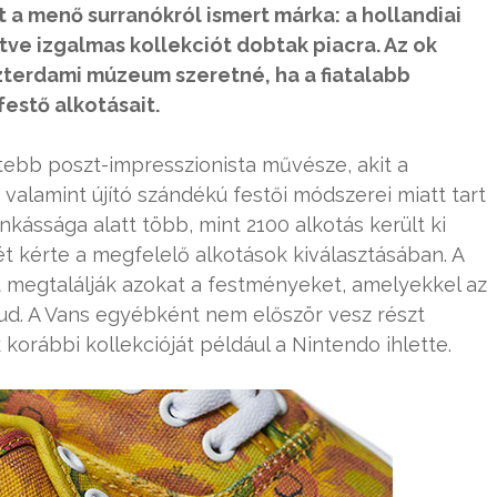
 a menő surranókról ismert márka: a hollandiai
e izgalmas kollekciót dobtak piacra. Az ok
terdami múzeum szeretné, ha a fiatalabb
estő alkotásait.
ebb poszt-impresszionista művésze, akit a
alamint újító szándékú festői módszerei miatt tart
ássága alatt több, mint 2100 alkotás került ki
ét kérte a megfelelő alkotások kiválasztásában. A
t megtalálják azokat a festményeket, amelyekkel az
tud. A Vans egyébként nem először vesz részt
korábbi kollekcióját például a Nintendo ihlette.