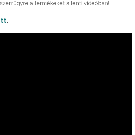
szemügyre a termékeket a lenti videóban!
itt
.