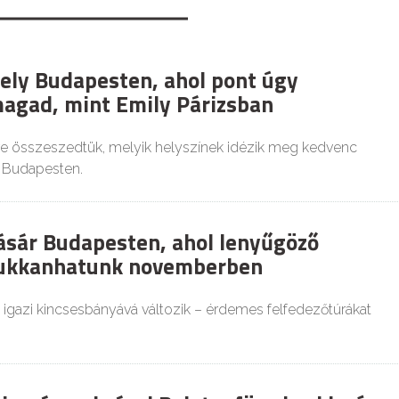
hely Budapesten, ahol pont úgy
agad, mint Emily Párizsban
e összeszedtük, melyik helyszínek idézik meg kedvenc
t Budapesten.
ásár Budapesten, ahol lenyűgöző
bukkanhatunk novemberben
 igazi kincsesbányává változik – érdemes felfedezőtúrákat