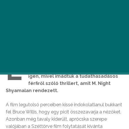
E
mlékeztek még a tavaly januárban
bemutatott
Széttörve
című filmre? Mi
igen, mivel imádtuk a tudathasadásos
férfiről szóló thrillert, amit M. Night
Shyamalan rendezett.
A film legutolsó perceiben kissé indokolatlanul bukkant
fel Bruce Willis, hogy egy picit összezavarja a nézőket.
Azonban még tavaly kiderült, aprócska szerepe
valójában a Széttörve film folytatását kívánta