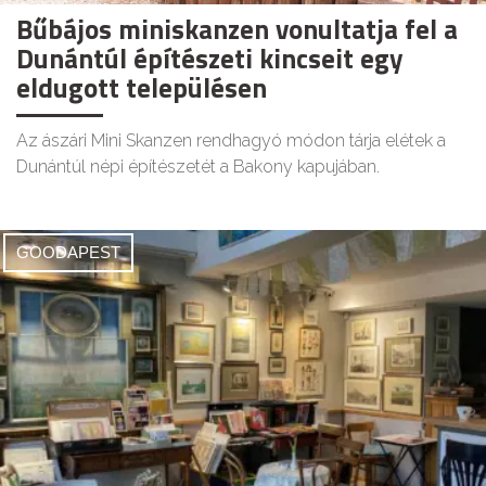
Bűbájos miniskanzen vonultatja fel a
Dunántúl építészeti kincseit egy
eldugott településen
Az ászári Mini Skanzen rendhagyó módon tárja elétek a
Dunántúl népi építészetét a Bakony kapujában.
GOODAPEST