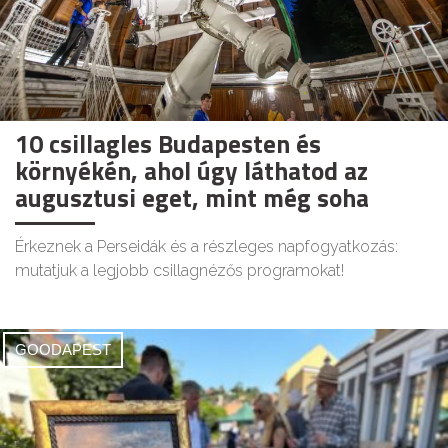
10 csillagles Budapesten és
környékén, ahol úgy láthatod az
augusztusi eget, mint még soha
Érkeznek a Perseidák és a részleges napfogyatkozás:
mutatjuk a legjobb csillagnézős programokat!
GOODAPEST