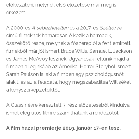
előkészíteni, melynek első előzetese már meg is
érkezett.
A 2000-es
A sebezhetetlen
és a 2017-es
Széttörve
című filmeknek hamarosan érkezik a harmadik,
összekötő része, melynek a főszereplői a fent említett
filmekből már jól ismert Bruce Willis, Samuel L. Jackson
és James McAvoy lesznek. Ugyancsak feltűnik majd a
filmben a leginkább az Amerikai Horror Storyból ismert
Sarah Paulson is, aki a filmben egy pszichológusnőt
alakít, és az a feladata, hogy megszabadítsa Williséket
a kényszerképzeteiktől.
A Glass névre keresztelt 3. rész előzeteséből kiindulva
ismét elég ütős filmre számíthatunk a rendezőtől.
A film hazai premierje 2019. január 17-én lesz.