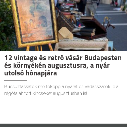
12 vintage és retró vásár Budapesten
és környékén augusztusra, a nyár
utolsó hónapjára
Búcsúztassátok méltóképp a nyarat és vadásszátok le a
régóta áhított kincseket augusztusban is!