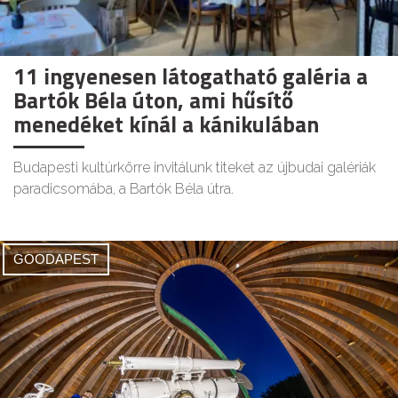
11 ingyenesen látogatható galéria a
Bartók Béla úton, ami hűsítő
menedéket kínál a kánikulában
Budapesti kultúrkörre invitálunk titeket az újbudai galériák
paradicsomába, a Bartók Béla útra.
GOODAPEST