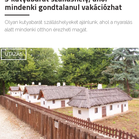
mindenki gondtalanul vakációzhat
Olyan kutyabarát szálláshelyeket ajánlunk, ahol a nyaralás
alatt mindenki otthon érezheti magát.
UTAZÁS